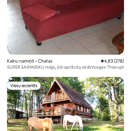
Kalnu namiņš – Chatas
Vidējais vērtēj
4,83 (278)
SUPER SAIMNIEKU māja, ļoti aprīkota sirdsVosges Thiarupt
Viesu iecienīts
Viesu iecienīts