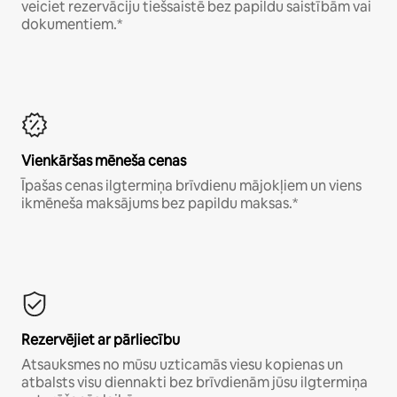
veiciet rezervāciju tiešsaistē bez papildu saistībām vai
dokumentiem.*
Vienkāršas mēneša cenas
Īpašas cenas ilgtermiņa brīvdienu mājokļiem un viens
ikmēneša maksājums bez papildu maksas.*
Rezervējiet ar pārliecību
Atsauksmes no mūsu uzticamās viesu kopienas un
atbalsts visu diennakti bez brīvdienām jūsu ilgtermiņa