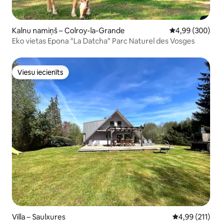
Kalnu namiņš – Colroy-la-Grande
Vidējais vērtēj
4,99 (300)
Eko vietas Epona "La Datcha" Parc Naturel des Vosges
Viesu iecienīts
Viesu iecienīts
Villa – Saulxures
Vidējais vērtēj
4,99 (211)