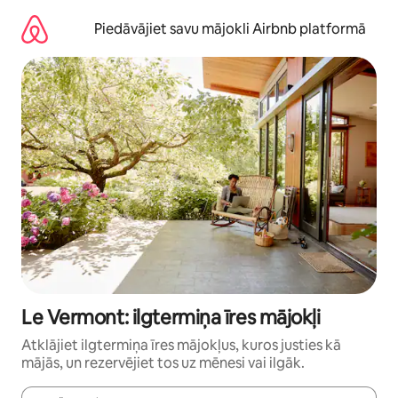
Aizvērt
un
Piedāvājiet savu mājokli Airbnb platformā
iet
uz
saturu
Le Vermont: ilgtermiņa īres mājokļi
Atklājiet ilgtermiņa īres mājokļus, kuros justies kā
mājās, un rezervējiet tos uz mēnesi vai ilgāk.