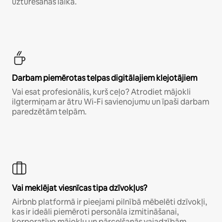
uzturēšanās laikā.
Darbam piemērotas telpas digitālajiem klejotājiem
Vai esat profesionālis, kurš ceļo? Atrodiet mājokli
ilgtermiņam ar ātru Wi-Fi savienojumu un īpaši darbam
paredzētām telpām.
Vai meklējat viesnīcas tipa dzīvokļus?
Airbnb platformā ir pieejami pilnībā mēbelēti dzīvokļi,
kas ir ideāli piemēroti personāla izmitināšanai,
korporatīvo mājokļu un pārcelšanās vajadzībām.