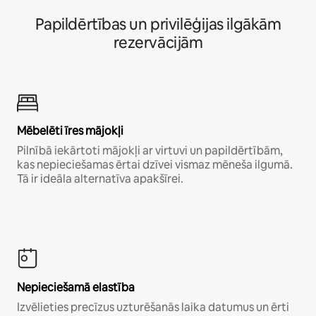
Papildērtības un privilēģijas ilgākām
rezervācijām
Mēbelēti īres mājokļi
Pilnībā iekārtoti mājokļi ar virtuvi un papildērtībām,
kas nepieciešamas ērtai dzīvei vismaz mēneša ilgumā.
Tā ir ideāla alternatīva apakšīrei.
Nepieciešamā elastība
Izvēlieties precīzus uzturēšanās laika datumus un ērti