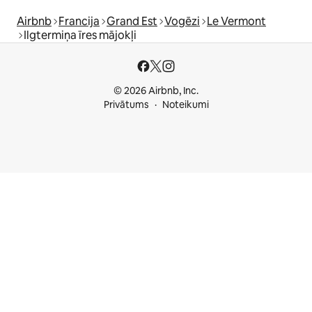
Airbnb
Francija
Grand Est
Vogēzi
Le Vermont
Ilgtermiņa īres mājokļi
© 2026 Airbnb, Inc.
Privātums
Noteikumi