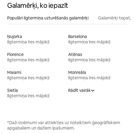
Galamērķi, ko iepazīt
Populāri ilgtermiņa uzturēšanās galamērķi
Galamērķi tepat, 
Ņujorka
Barselona
Ilgtermiņa īres mājokļi
Ilgtermiņa īres mājokļi
Florence
Atēnas
Ilgtermiņa īres mājokļi
Ilgtermiņa īres mājokļi
Maiami
Monreāla
Ilgtermiņa īres mājokļi
Ilgtermiņa īres mājokļi
Sietla
Rādīt vairāk
Ilgtermiņa īres mājokļi
*Daži izņēmumi var attiekties uz noteiktiem ģeogrāfiskiem
apgabaliem un dažiem īpašumiem.