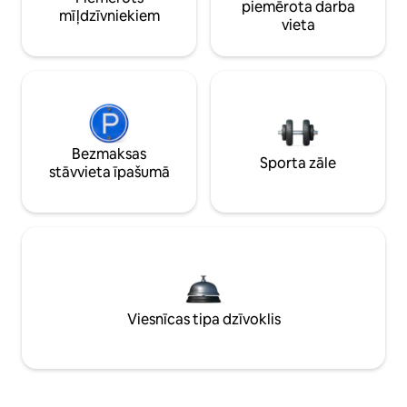
piemērota darba
mīļdzīvniekiem
vieta
Bezmaksas
Sporta zāle
stāvvieta īpašumā
Viesnīcas tipa dzīvoklis