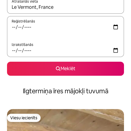
Atrašanās vieta
Kad rezultāti kļūs pieejami, izmantojiet bultiņu uz augšu un uz le
Reģistrēšanās
Izrakstīšanās
Meklēt
Ilgtermiņa īres mājokļi tuvumā
Viesu iecienīts
Viesu iecienīts