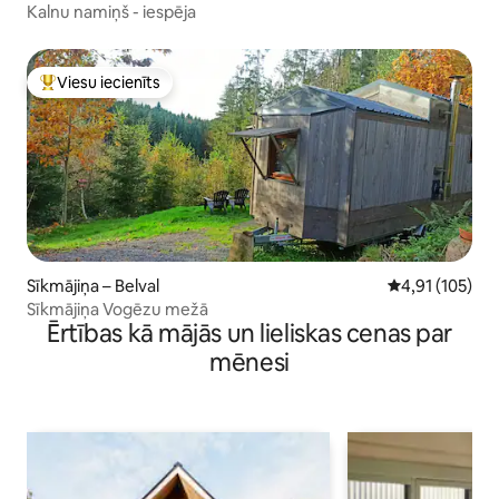
Kalnu namiņš - iespēja
Viesu iecienīts
Populārs viesu iecienīts mājoklis
Sīkmājiņa – Belval
Vidējais vērtēj
4,91 (105)
Sīkmājiņa Vogēzu mežā
Ērtības kā mājās un lieliskas cenas par
mēnesi