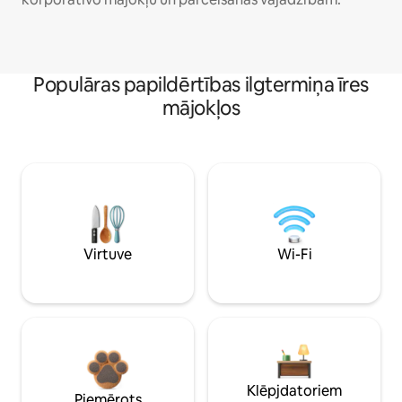
Populāras papildērtības ilgtermiņa īres
mājokļos
Virtuve
Wi-Fi
Klēpjdatoriem
Piemērots