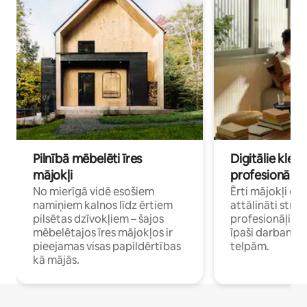
Pilnībā mēbelēti īres
Digitālie klejo
mājokļi
profesionāļi
No mierīgā vidē esošiem
Ērti mājokļi ce
namiņiem kalnos līdz ērtiem
attālināti strā
pilsētas dzīvokļiem – šajos
profesionāļiem 
mēbelētajos īres mājokļos ir
īpaši darbam 
pieejamas visas papildērtības
telpām.
kā mājās.