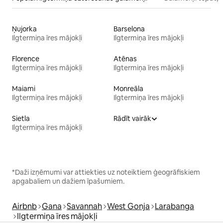
Ņujorka
Barselona
Ilgtermiņa īres mājokļi
Ilgtermiņa īres mājokļi
Florence
Atēnas
Ilgtermiņa īres mājokļi
Ilgtermiņa īres mājokļi
Maiami
Monreāla
Ilgtermiņa īres mājokļi
Ilgtermiņa īres mājokļi
Sietla
Rādīt vairāk
Ilgtermiņa īres mājokļi
*Daži izņēmumi var attiekties uz noteiktiem ģeogrāfiskiem
apgabaliem un dažiem īpašumiem.
Airbnb
Gana
Savannah
West Gonja
Larabanga
Ilgtermiņa īres mājokļi