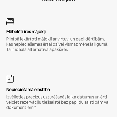
Mēbelēti īres mājokļi
Pilnībā iekārtoti mājokļi ar virtuvi un papildērtībām,
kas nepieciešamas ērtai dzīvei vismaz mēneša ilgumā.
Tā ir ideāla alternatīva apakšīrei.
Nepieciešamā elastība
Izvēlieties precīzus uzturēšanās laika datumus un ērti
veiciet rezervāciju tiešsaistē bez papildu saistībām vai
dokumentiem.*