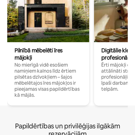
Pilnībā mēbelēti īres
Digitālie klejo
mājokļi
profesionāļi
No mierīgā vidē esošiem
Ērti mājokļi ce
namiņiem kalnos līdz ērtiem
attālināti strā
pilsētas dzīvokļiem – šajos
profesionāļiem 
mēbelētajos īres mājokļos ir
īpaši darbam 
pieejamas visas papildērtības
telpām.
kā mājās.
Papildērtības un privilēģijas ilgākām
rezervācijām