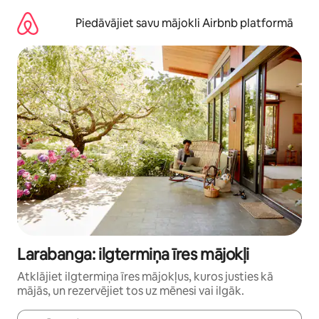
Aizvērt
un
Piedāvājiet savu mājokli Airbnb platformā
iet
uz
saturu
Larabanga: ilgtermiņa īres mājokļi
Atklājiet ilgtermiņa īres mājokļus, kuros justies kā
mājās, un rezervējiet tos uz mēnesi vai ilgāk.