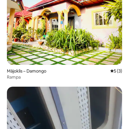
Mājoklis – Damongo
Vidējais 
5 (3)
Rampa