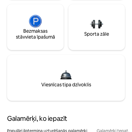
Bezmaksas
Sporta zāle
stāvvieta īpašumā
Viesnīcas tipa dzīvoklis
Galamērķi, ko iepazīt
Populāri ilgtermiņa uzturēšanās galamērķi
Galamērķi tepat, 