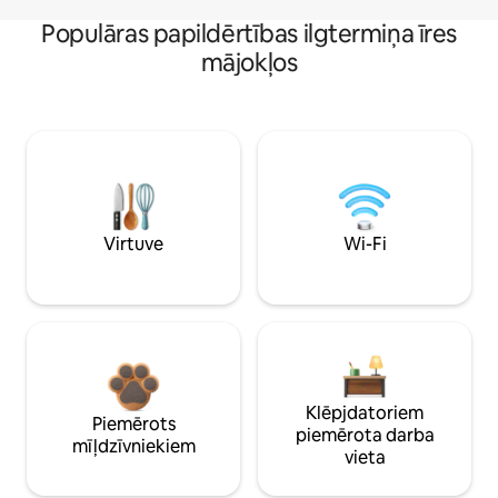
Populāras papildērtības ilgtermiņa īres
mājokļos
Virtuve
Wi-Fi
Klēpjdatoriem
Piemērots
piemērota darba
mīļdzīvniekiem
vieta