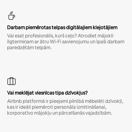
Darbam piemērotas telpas digitālajiem klejotājiem
Vai esat profesionālis, kurš ceļo? Atrodiet mājokli
ilgtermiņam ar ātru Wi-Fi savienojumu un īpaši darbam
paredzētām telpām.
Vai meklējat viesnīcas tipa dzīvokļus?
Airbnb platformā ir pieejami pilnībā mēbelēti dzīvokļi,
kas ir ideāli piemēroti personāla izmitināšanai,
korporatīvo mājokļu un pārcelšanās vajadzībām.