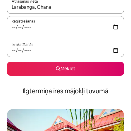
Atrašanās vieta
Kad rezultāti kļūs pieejami, izmantojiet bultiņu uz augšu un uz le
Reģistrēšanās
Izrakstīšanās
Meklēt
Ilgtermiņa īres mājokļi tuvumā