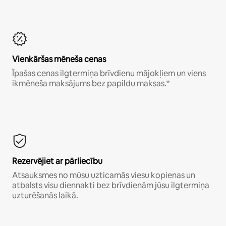
Vienkāršas mēneša cenas
Īpašas cenas ilgtermiņa brīvdienu mājokļiem un viens
ikmēneša maksājums bez papildu maksas.*
Rezervējiet ar pārliecību
Atsauksmes no mūsu uzticamās viesu kopienas un
atbalsts visu diennakti bez brīvdienām jūsu ilgtermiņa
uzturēšanās laikā.