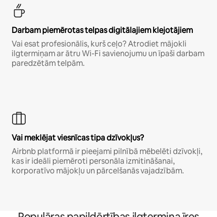
Darbam piemērotas telpas digitālajiem klejotājiem
Vai esat profesionālis, kurš ceļo? Atrodiet mājokli
ilgtermiņam ar ātru Wi-Fi savienojumu un īpaši darbam
paredzētām telpām.
Vai meklējat viesnīcas tipa dzīvokļus?
Airbnb platformā ir pieejami pilnībā mēbelēti dzīvokļi,
kas ir ideāli piemēroti personāla izmitināšanai,
korporatīvo mājokļu un pārcelšanās vajadzībām.
Populāras papildērtības ilgtermiņa īres