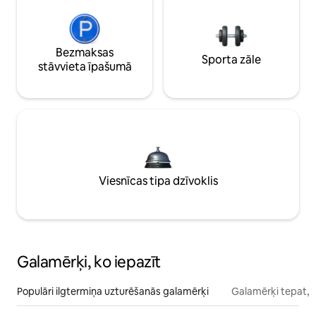
Bezmaksas
Sporta zāle
stāvvieta īpašumā
Viesnīcas tipa dzīvoklis
Galamērķi, ko iepazīt
Populāri ilgtermiņa uzturēšanās galamērķi
Galamērķi tepat, 