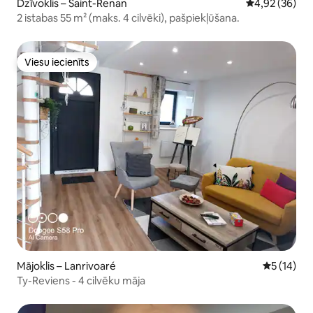
Dzīvoklis – Saint-Renan
Vidējais vērtē
4,92 (36)
2 istabas 55 m² (maks. 4 cilvēki), pašpiekļūšana.
Viesu iecienīts
Viesu iecienīts
Mājoklis – Lanrivoaré
Vidējais v
5 (14)
Ty-Reviens - 4 cilvēku māja