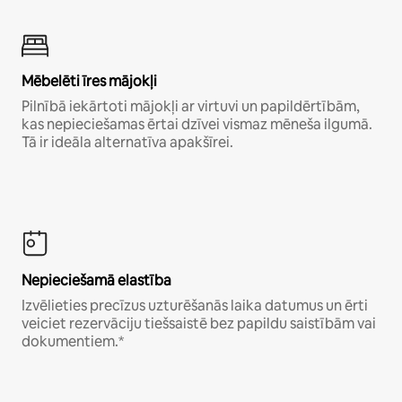
Mēbelēti īres mājokļi
Pilnībā iekārtoti mājokļi ar virtuvi un papildērtībām,
kas nepieciešamas ērtai dzīvei vismaz mēneša ilgumā.
Tā ir ideāla alternatīva apakšīrei.
Nepieciešamā elastība
Izvēlieties precīzus uzturēšanās laika datumus un ērti
veiciet rezervāciju tiešsaistē bez papildu saistībām vai
dokumentiem.*