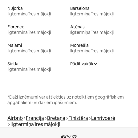
Ņujorka
Barselona
Ilgtermiņa īres mājokļi
Ilgtermiņa īres mājokļi
Florence
Atēnas
Ilgtermiņa īres mājokļi
Ilgtermiņa īres mājokļi
Maiami
Monreāla
Ilgtermiņa īres mājokļi
Ilgtermiņa īres mājokļi
Sietla
Rādīt vairāk
Ilgtermiņa īres mājokļi
*Daži izņēmumi var attiekties uz noteiktiem ģeogrāfiskiem
apgabaliem un dažiem īpašumiem.
Airbnb
Francija
Bretaņa
Finistēra
Lanrivoaré
Ilgtermiņa īres mājokļi