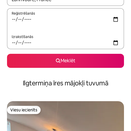
Reģistrēšanās
Izrakstīšanās
Meklēt
Ilgtermiņa īres mājokļi tuvumā
Viesu iecienīts
Viesu iecienīts