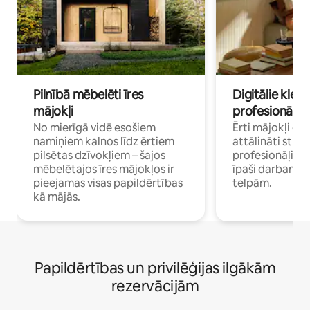
Pilnībā mēbelēti īres
Digitālie klejo
mājokļi
profesionāļi
No mierīgā vidē esošiem
Ērti mājokļi ce
namiņiem kalnos līdz ērtiem
attālināti strā
pilsētas dzīvokļiem – šajos
profesionāļiem 
mēbelētajos īres mājokļos ir
īpaši darbam 
pieejamas visas papildērtības
telpām.
kā mājās.
Papildērtības un privilēģijas ilgākām
rezervācijām