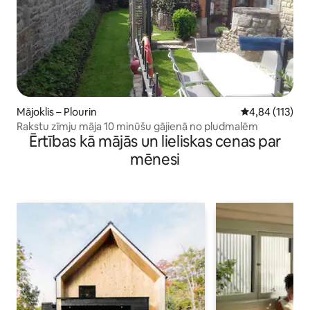
Mājoklis – Plourin
Vidējais vērtēj
4,84 (113)
Rakstu zīmju māja 10 minūšu gājienā no pludmalēm
Ērtības kā mājās un lieliskas cenas par
mēnesi