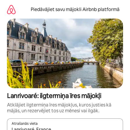
Aizvērt
un
Piedāvājiet savu mājokli Airbnb platformā
iet
uz
saturu
Lanrivoaré: ilgtermiņa īres mājokļi
Atklājiet ilgtermiņa īres mājokļus, kuros justies kā
mājās, un rezervējiet tos uz mēnesi vai ilgāk.
Atrašanās vieta
Kad rezultāti kļūs pieejami, izmantojiet bultiņu uz augšu un uz le