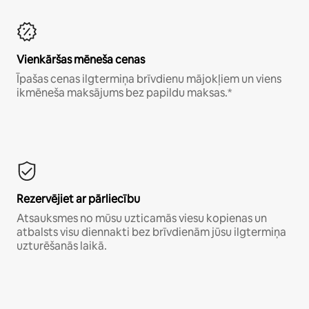
Vienkāršas mēneša cenas
Īpašas cenas ilgtermiņa brīvdienu mājokļiem un viens
ikmēneša maksājums bez papildu maksas.*
Rezervējiet ar pārliecību
Atsauksmes no mūsu uzticamās viesu kopienas un
atbalsts visu diennakti bez brīvdienām jūsu ilgtermiņa
uzturēšanās laikā.