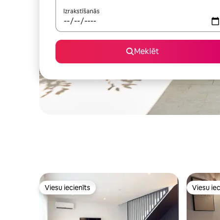
Izrakstīšanās
Meklēt
Viesu iecienīts
Viesu iec
Viesu iecienīts
Viesu iec