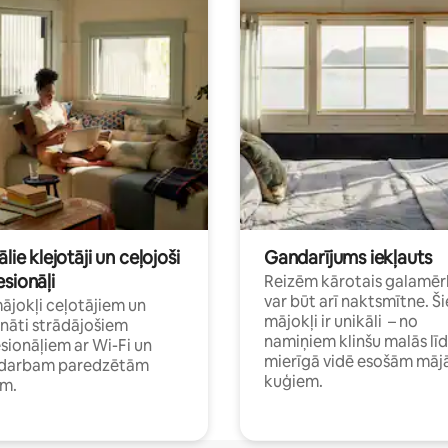
ālie klejotāji un ceļojoši
Gandarījums iekļauts
sionāļi
Reizēm kārotais galamēr
var būt arī naktsmītne. Ši
mājokļi ceļotājiem un
mājokļi ir unikāli – no
ināti strādājošiem
namiņiem klinšu malās lī
sionāļiem ar Wi-Fi un
mierīgā vidē esošām māj
i darbam paredzētām
kuģiem.
ām.