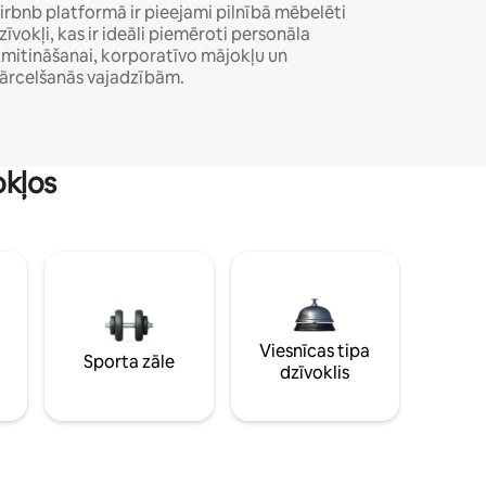
irbnb platformā ir pieejami pilnībā mēbelēti
zīvokļi, kas ir ideāli piemēroti personāla
zmitināšanai, korporatīvo mājokļu un
ārcelšanās vajadzībām.
okļos
Viesnīcas tipa
Sporta zāle
dzīvoklis