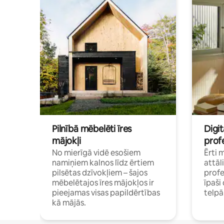
Pilnībā mēbelēti īres
Digit
mājokļi
profe
No mierīgā vidē esošiem
Ērti 
namiņiem kalnos līdz ērtiem
attāl
pilsētas dzīvokļiem – šajos
profe
mēbelētajos īres mājokļos ir
īpaš
pieejamas visas papildērtības
telp
kā mājās.