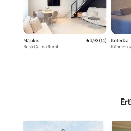
Mājoklis
Vidējais vērtējums: 4,9
4,93 (14)
Kotedža
Besá Calma Rural
Kāpnes uz 
Ērt