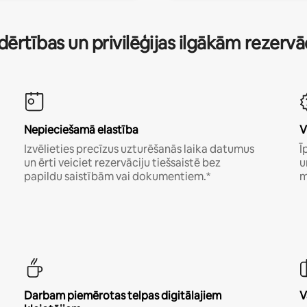
dērtības un privilēģijas ilgākām rezerv
Nepieciešamā elastība
V
Izvēlieties precīzus uzturēšanās laika datumus
Ī
un ērti veiciet rezervāciju tiešsaistē bez
u
papildu saistībām vai dokumentiem.*
m
Darbam piemērotas telpas digitālajiem
V