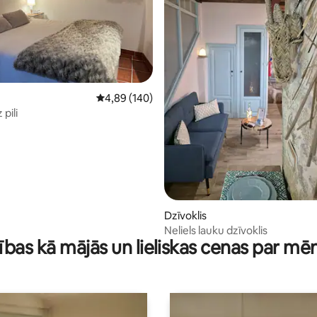
3 no 5, atsauksmju skaits: 14
Vidējais vērtējums: 4,89 no 5, atsauksmju skai
4,89 (140)
pili
Dzīvoklis
Neliels lauku dzīvoklis
ības kā mājās un lieliskas cenas par mē