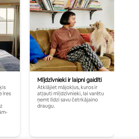
Mīļdzīvnieki ir laipni gaidīti
ķis
Atklājiet mājokļus, kuros ir
e īres
atļauti mīļdzīvnieki, lai varētu
ņemt līdzi savu četrkājaino
dz
draugu.
ām-