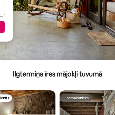
Ilgtermiņa īres mājokļi tuvumā
ienīts
Supersaimnieks
ienīts
Supersaimnieks