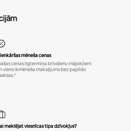
ācijām
ienkāršas mēneša cenas
pašas cenas ilgtermiņa brīvdienu mājokļiem
n viens ikmēneša maksājums bez papildu
aksas.*
ai meklējat viesnīcas tipa dzīvokļus?