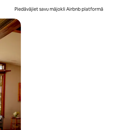
Piedāvājiet savu mājokli Airbnb platformā
to ar pirkstu.