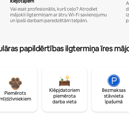
klejotājiem
A
Vai esat profesionālis, kurš ceļo? Atrodiet
d
mājokli ilgtermiņam ar ātru Wi-Fi savienojumu
i
un īpaši darbam paredzētām telpām.
p
lāras papildērtības ilgtermiņa īres māj
Klēpjdatoriem
Bezmaksas
Piemērots
piemērota
stāvvieta
mīļdzīvniekiem
darba vieta
īpašumā