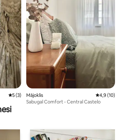
ts: 140
Vidējais vērtējums: 5 no 5, atsauksmju skaits: 3
5 (3)
Mājoklis
Vidējais vērtējums: 4
4,9 (10)
Sabugal Comfort - Central Castelo
nesi