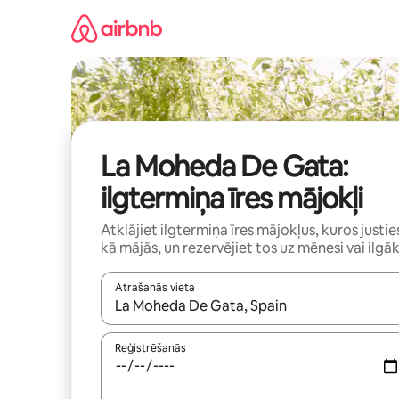
Aizvērt
un
iet
uz
saturu
La Moheda De Gata:
ilgtermiņa īres mājokļi
Atklājiet ilgtermiņa īres mājokļus, kuros justie
kā mājās, un rezervējiet tos uz mēnesi vai ilgāk
Atrašanās vieta
Kad rezultāti kļūs pieejami, izmantojiet bultiņu uz
Reģistrēšanās