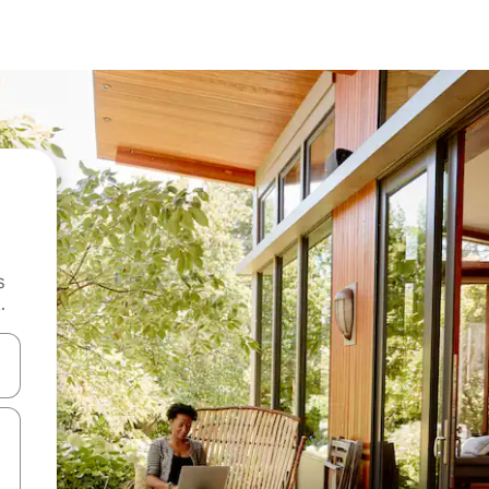
s
.
 augšu un uz leju vai izpētiet tos, pieskaroties ekrānam vai pavelkot pa 