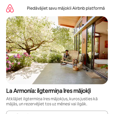
Aizvērt
un
Piedāvājiet savu mājokli Airbnb platformā
iet
uz
saturu
La Armonía: ilgtermiņa īres mājokļi
Atklājiet ilgtermiņa īres mājokļus, kuros justies kā
mājās, un rezervējiet tos uz mēnesi vai ilgāk.