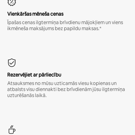
Vienkāršas mēneša cenas
Īpašas cenas ilgtermiņa brīvdienu mājokļiem un viens
ikmēneša maksājums bez papildu maksas.*
Rezervējiet ar pārliecību
Atsauksmes no mūsu uzticamās viesu kopienas un
atbalsts visu diennakti bez brīvdienām jūsu ilgtermiņa
uzturēšanās laikā.