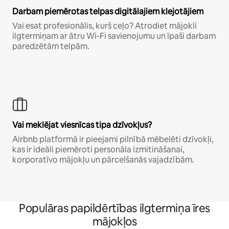
Darbam piemērotas telpas digitālajiem klejotājiem
Vai esat profesionālis, kurš ceļo? Atrodiet mājokli
ilgtermiņam ar ātru Wi-Fi savienojumu un īpaši darbam
paredzētām telpām.
Vai meklējat viesnīcas tipa dzīvokļus?
Airbnb platformā ir pieejami pilnībā mēbelēti dzīvokļi,
kas ir ideāli piemēroti personāla izmitināšanai,
korporatīvo mājokļu un pārcelšanās vajadzībām.
Populāras papildērtības ilgtermiņa īres
mājokļos