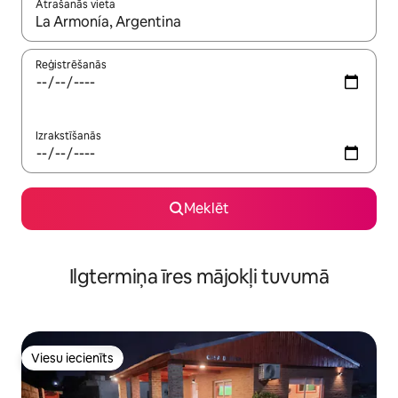
Atrašanās vieta
Kad rezultāti kļūs pieejami, izmantojiet bultiņu uz augšu un uz le
Reģistrēšanās
Izrakstīšanās
Meklēt
Ilgtermiņa īres mājokļi tuvumā
Viesu iecienīts
Viesu iecienīts