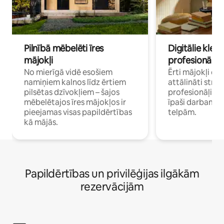
Pilnībā mēbelēti īres
Digitālie klejo
mājokļi
profesionāļi
No mierīgā vidē esošiem
Ērti mājokļi ce
namiņiem kalnos līdz ērtiem
attālināti strā
pilsētas dzīvokļiem – šajos
profesionāļiem 
mēbelētajos īres mājokļos ir
īpaši darbam 
pieejamas visas papildērtības
telpām.
kā mājās.
Papildērtības un privilēģijas ilgākām
rezervācijām