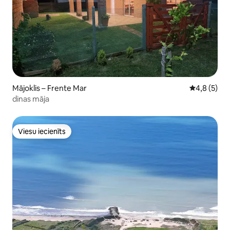
Mājoklis – Frente Mar
Vidējais vē
4,8 (5)
dinas māja
Viesu iecienīts
Viesu iecienīts