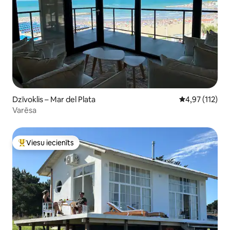
Dzīvoklis – Mar del Plata
Vidējais vērtē
4,97 (112)
Varēsa
Viesu iecienīts
Populārs viesu iecienīts mājoklis