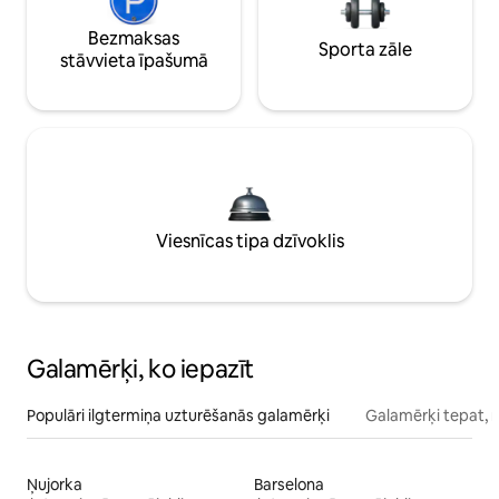
Bezmaksas
Sporta zāle
stāvvieta īpašumā
Viesnīcas tipa dzīvoklis
Galamērķi, ko iepazīt
Populāri ilgtermiņa uzturēšanās galamērķi
Galamērķi tepat, 
Ņujorka
Barselona