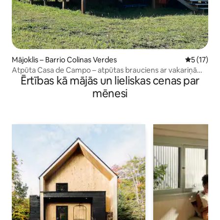
Mājoklis – Barrio Colinas Verdes
Vidējais v
5 (17)
Atpūta Casa de Campo – atpūtas brauciens ar vakariņām
Ērtības kā mājās un lieliskas cenas par
un vēlajām brokastīm
mēnesi