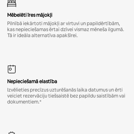
Mēbelēti īres mājokļi
Pilnībā iekārtoti mājokļi ar virtuvi un papildērtībām,
kas nepieciešamas ērtai dzīvei vismaz mēneša ilgumā.
Tā ir ideāla alternatīva apakšīrei.
Nepieciešamā elastība
Izvēlieties precīzus uzturēšanās laika datumus un ērti
veiciet rezervāciju tiešsaistē bez papildu saistībām vai
dokumentiem.*