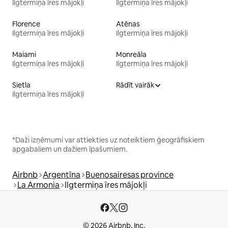
Ilgtermiņa īres mājokļi
Ilgtermiņa īres mājokļi
Florence
Atēnas
Ilgtermiņa īres mājokļi
Ilgtermiņa īres mājokļi
Maiami
Monreāla
Ilgtermiņa īres mājokļi
Ilgtermiņa īres mājokļi
Sietla
Rādīt vairāk
Ilgtermiņa īres mājokļi
*Daži izņēmumi var attiekties uz noteiktiem ģeogrāfiskiem
apgabaliem un dažiem īpašumiem.
Airbnb
Argentīna
Buenosairesas province
La Armonia
Ilgtermiņa īres mājokļi
© 2026 Airbnb, Inc.