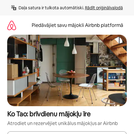
Aizvērt
Daļa satura ir tulkota automātiski. 
Rādīt oriģinālvalodā
un
iet
uz
Piedāvājiet savu mājokli Airbnb platformā
saturu
Ko Tao: brīvdienu mājokļu īre
Atrodiet un rezervējiet unikālus mājokļus ar Airbnb