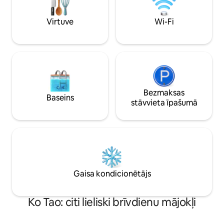
Iekļautas brokastis un divvirzienu
Rezervējiet tūlīt, 
lidostas transfēri.
atpūtu, kurā vēlati
Virtuve
Wi-Fi
Bezmaksas
Baseins
stāvvieta īpašumā
Gaisa kondicionētājs
Ko Tao: citi lieliski brīvdienu mājokļi