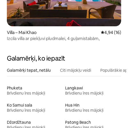
Villa – Mai Khao
Vidējais vērtē
4,94 (16)
Izcila villa ar piekļuvi pludmalei, 4 guļamistabām,
Galamērķi, ko iepazīt
Galamērķi tepat, netālu
Citi mājokļu veidi
Populārākie ap
Phuketa
Langkawi
Brīvdienu īres mājokļi
Brīvdienu īres mājokļi
Ko Samui sala
Hua Hin
Brīvdienu īres mājokļi
Brīvdienu īres mājokļi
Džordžtauna
Patong Beach
Brīvdienu īres mājokļi
Brīvdienu īres mājokļi