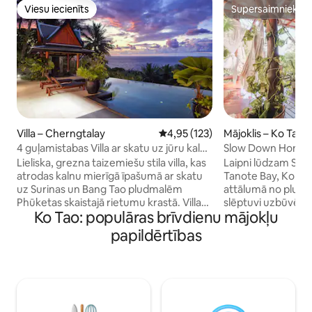
Viesu iecienīts
Supersaimnieks
Viesu iecienīts
Supersaimnieks
Villa – Cherngtalay
Vidējais vērtējums: 4,95 no 5, at
4,95 (123)
Mājoklis – Ko Tao
4 guļamistabas Villa ar skatu uz jūru kalna
Slow Down Homes
virsotnē, Phūketa
Lieliska, grezna taizemiešu stila villa, kas
Laipni lūdzam Sl
atrodas kalnu mierīgā īpašumā ar skatu
Tanote Bay, Koh Tao! Tikai īsas pas
uz Surinas un Bang Tao pludmalēm
attālumā no plud
Phūketas skaistajā rietumu krastā. Villa
slēptuvi uzbūvēja
Ko Tao: populāras brīvdienu mājokļu
400m2 platībā, 4 guļamistabas ar King
gadiem un ar mīlest
izmēra gultām, vannasistabas. Pilnībā
saglabātu tās šarmu
papildērtības
mēbelēts un dekorēts ar Āzijas mākslas
kur atpūsties ar ka
darbiem. Bezgalības malu baseins ir 14 x
skaistā tuvumā es
5 metri ar 2 taizemiešu salas katrā pusē,
vērot zvaigznes m
lai atpūstos brīvā dabā un elpu aizraujoši
Neatkarīgi no tā, v
skati. Surinas pludmale atrodas tikai 10
izbaudīt salas sk
minūšu gājiena attālumā no villas.
Homestay ir jūsu i