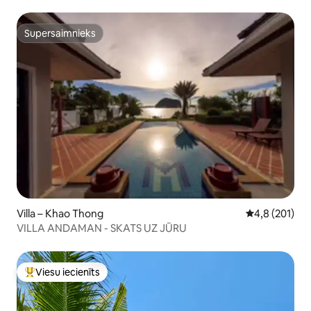
Supersaimnieks
Supersaimnieks
Villa – Khao Thong
Vidējais vērtē
4,8 (201)
VILLA ANDAMAN - SKATS UZ JŪRU
Viesu iecienīts
Populārs viesu iecienīts mājoklis