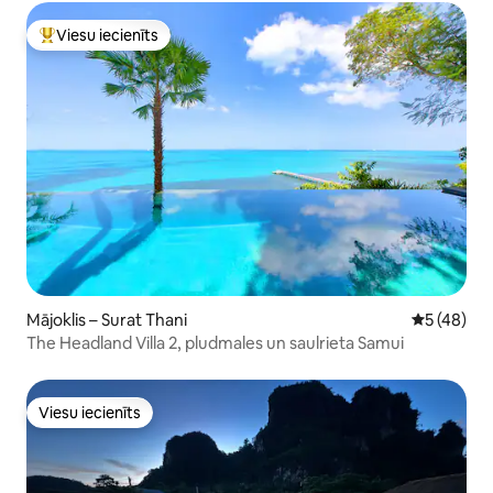
Viesu iecienīts
Populārs viesu iecienīts mājoklis
Mājoklis – Surat Thani
Vidējais vē
5 (48)
The Headland Villa 2, pludmales un saulrieta Samui
Viesu iecienīts
Viesu iecienīts