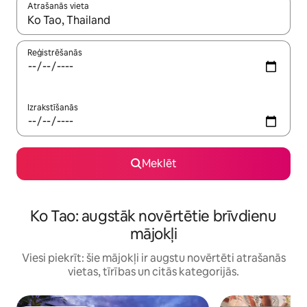
Atrašanās vieta
Kad rezultāti kļūs pieejami, izmantojiet bultiņu uz augšu un uz le
Reģistrēšanās
Izrakstīšanās
Meklēt
Ko Tao: augstāk novērtētie brīvdienu
mājokļi
Viesi piekrīt: šie mājokļi ir augstu novērtēti atrašanās
vietas, tīrības un citās kategorijās.