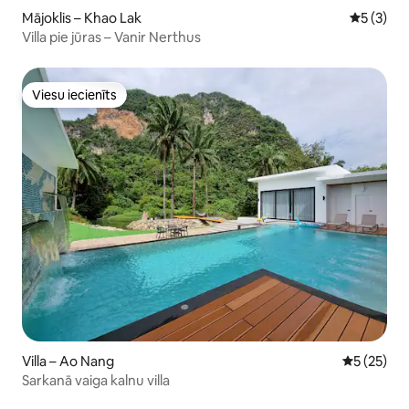
Mājoklis – Khao Lak
Vidējais 
5 (3)
Villa pie jūras – Vanir Nerthus
Viesu iecienīts
Viesu iecienīts
Villa – Ao Nang
Vidējais vē
5 (25)
Sarkanā vaiga kalnu villa