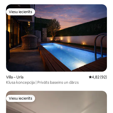
Viesu iecienīts
Viesu iecienīts
Villa – Urla
Vidējais vērtē
4,82 (92)
Klusa koncepcija | Privāts baseins un dārzs
Viesu iecienīts
Viesu iecienīts