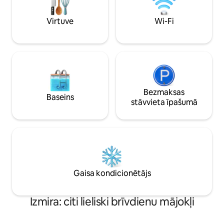
dārzā ir 2 kaķi, kas 
(5 minūtes līdz Konak – 15 minūtes līdz
mūsu mājā.
galvenajai pilsētas centram Alsancak)
Virtuve
Wi-Fi
Vecā ēka un atjaunots dzīvoklis
Bezmaksas
Baseins
stāvvieta īpašumā
Gaisa kondicionētājs
Izmira: citi lieliski brīvdienu mājokļi