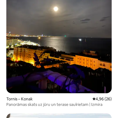
Tornis – Konak
Vidējais vērtē
4,96 (26)
Panorāmas skats uz jūru un terase saulrietam | Izmira