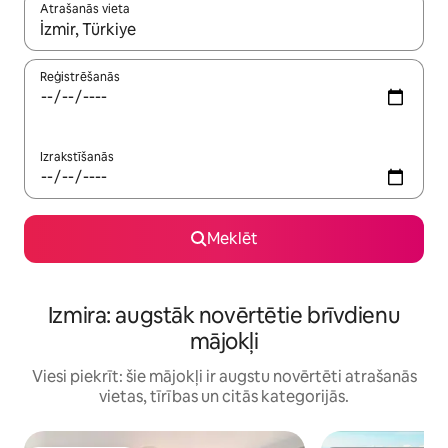
Atrašanās vieta
Kad rezultāti kļūs pieejami, izmantojiet bultiņu uz augšu un uz le
Reģistrēšanās
Izrakstīšanās
Meklēt
Izmira: augstāk novērtētie brīvdienu
mājokļi
Viesi piekrīt: šie mājokļi ir augstu novērtēti atrašanās
vietas, tīrības un citās kategorijās.