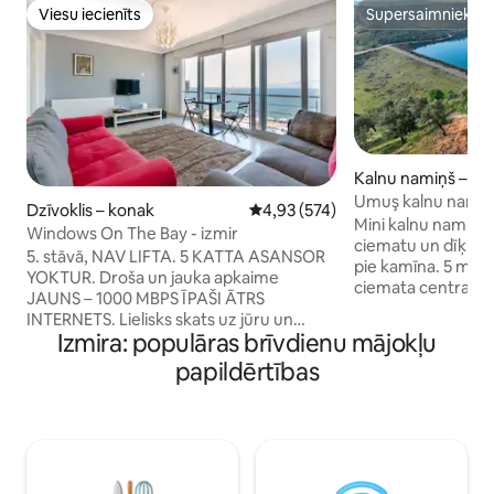
Viesu iecienīts
Supersaimnieks
Viesu iecienīts
Supersaimnieks
Kalnu namiņš – Sef
Umuş kalnu namiņ
Dzīvoklis – konak
Vidējais vērtējums: 4,93 no 5, at
4,93 (574)
Mini kalnu namiņš a
Windows On The Bay - izmir
ciematu un dīķi, k
5. stāvā, NAV LIFTA. 5 KATTA ASANSOR
pie kamīna. 5 min
YOKTUR. Droša un jauka apkaime
ciemata centra. Ka
JAUNS – 1000 MBPS ĪPAŠI ĀTRS
atrašanās vietu 2
INTERNETS. Lielisks skats uz jūru un
krasta līnijas,plud
Izmira: populāras brīvdienu mājokļu
piekrastes bulvāri Netflix (tikai lietotne),
piemēram, Seferihi
Spotify un YouTube viedtelevizorā Tikai
papildērtības
(tādas vietas kā p
5 minūšu gājiena attālumā no vēsturiskā
Mali pludmale, Bat
lifta (Asansor) 15 minūšu gājiena
varat nobaudīt sla
attālumā no Konakas pilsētas centra
maizi, kas cepta c
5 minūšu attālumā no jūras krasta.
un Armola sieru, 
Pamostieties ar skatu tieši uz jūru…
ciemata tirgu. Pi
5 minūšu attālumā no tramvaja pieturas