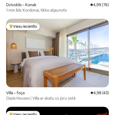
Dzīvoklis – Konak
Vidējais vērtē
4,99 (76)
1 min līdz Kordonai, tikko atjaunots
Viesu iecienīts
Populārs viesu iecienīts mājoklis
Villa – foça
Vidējais vērtē
4,98 (43)
Oasis Houses | Villa ar skatu uz jūru ostā
Viesu iecienīts