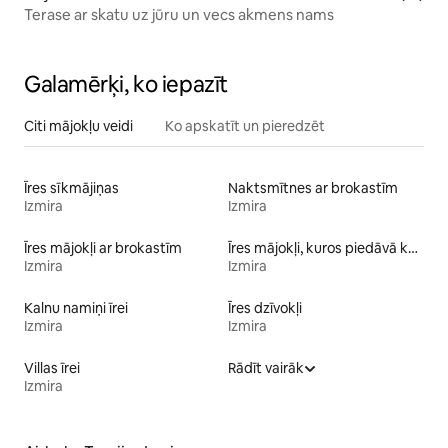
Terase ar skatu uz jūru un vecs akmens nams
Galamērķi, ko iepazīt
Citi mājokļu veidi
Ko apskatīt un pieredzēt
Īres sīkmājiņas
Naktsmītnes ar brokastīm
Izmira
Izmira
Īres mājokļi ar brokastīm
Īres mājokļi, kuros piedāvā kajakus
Izmira
Izmira
Kalnu namiņi īrei
Īres dzīvokļi
Izmira
Izmira
Villas īrei
Rādīt vairāk
Izmira