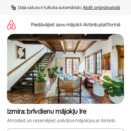
Aizvērt
Daļa satura ir tulkota automātiski. 
Rādīt oriģinālvalodā
un
iet
uz
Piedāvājiet savu mājokli Airbnb platformā
saturu
Izmira: brīvdienu mājokļu īre
Atrodiet un rezervējiet unikālus mājokļus ar Airbnb