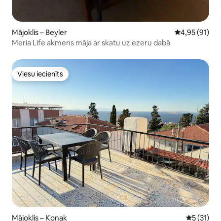
Mājoklis – Beyler
Vidējais vērtē
4,95 (91)
Meria Life akmens māja ar skatu uz ezeru dabā
Viesu iecienīts
Viesu iecienīts
Mājoklis – Konak
Vidējais v
5 (31)