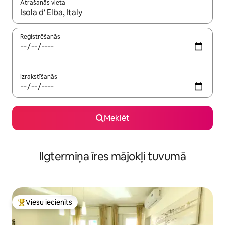
Atrašanās vieta
Kad rezultāti kļūs pieejami, izmantojiet bultiņu uz augšu un uz le
Reģistrēšanās
Izrakstīšanās
Meklēt
Ilgtermiņa īres mājokļi tuvumā
Viesu iecienīts
Populārs viesu iecienīts mājoklis