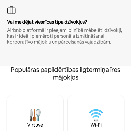
Vai meklējat viesnīcas tipa dzīvokļus?
Airbnb platformā ir pieejami pilnībā mēbelēti dzīvokļi,
kas ir ideāli piemēroti personāla izmitināšanai,
korporatīvo mājokļu un pārcelšanās vajadzībām.
Populāras papildērtības ilgtermiņa īres
mājokļos
Virtuve
Wi-Fi