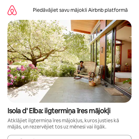
Aizvērt
un
Piedāvājiet savu mājokli Airbnb platformā
iet
uz
saturu
Isola d' Elba: ilgtermiņa īres mājokļi
Atklājiet ilgtermiņa īres mājokļus, kuros justies kā
mājās, un rezervējiet tos uz mēnesi vai ilgāk.