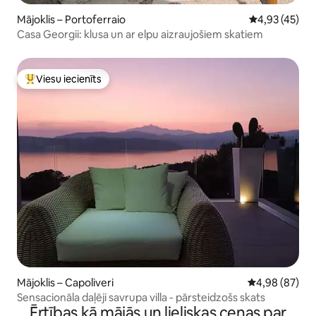
Mājoklis – Portoferraio
Vidējais vērtē
4,93 (45)
Casa Georgii: klusa un ar elpu aizraujošiem skatiem
Viesu iecienīts
Populārs viesu iecienīts mājoklis
Mājoklis – Capoliveri
Vidējais vērtē
4,98 (87)
Sensacionāla daļēji savrupa villa - pārsteidzošs skats
Ērtības kā mājās un lieliskas cenas par