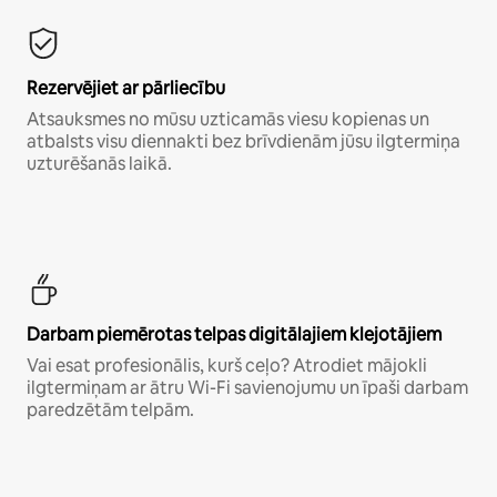
Rezervējiet ar pārliecību
Atsauksmes no mūsu uzticamās viesu kopienas un
atbalsts visu diennakti bez brīvdienām jūsu ilgtermiņa
uzturēšanās laikā.
Darbam piemērotas telpas digitālajiem klejotājiem
Vai esat profesionālis, kurš ceļo? Atrodiet mājokli
ilgtermiņam ar ātru Wi-Fi savienojumu un īpaši darbam
paredzētām telpām.