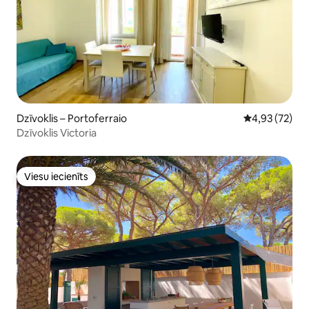
Dzīvoklis – Portoferraio
Vidējais vērtē
4,93 (72)
Dzīvoklis Victoria
Viesu iecienīts
Viesu iecienīts