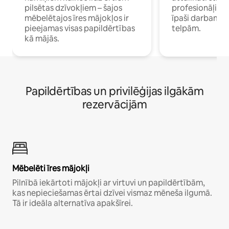
pilsētas dzīvokļiem – šajos
profesionāļiem 
mēbelētajos īres mājokļos ir
īpaši darbam 
pieejamas visas papildērtības
telpām.
kā mājās.
Papildērtības un privilēģijas ilgākām
rezervācijām
Mēbelēti īres mājokļi
Pilnībā iekārtoti mājokļi ar virtuvi un papildērtībām,
kas nepieciešamas ērtai dzīvei vismaz mēneša ilgumā.
Tā ir ideāla alternatīva apakšīrei.