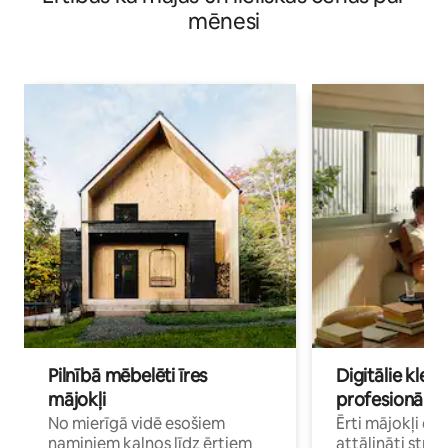
mēnesi
Pilnībā mēbelēti īres
Digitālie klejo
mājokļi
profesionāļi
No mierīgā vidē esošiem
Ērti mājokļi ce
namiņiem kalnos līdz ērtiem
attālināti strā