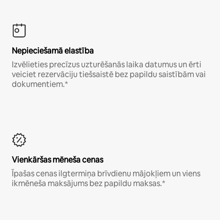
Nepieciešamā elastība
Izvēlieties precīzus uzturēšanās laika datumus un ērti
veiciet rezervāciju tiešsaistē bez papildu saistībām vai
dokumentiem.*
Vienkāršas mēneša cenas
Īpašas cenas ilgtermiņa brīvdienu mājokļiem un viens
ikmēneša maksājums bez papildu maksas.*