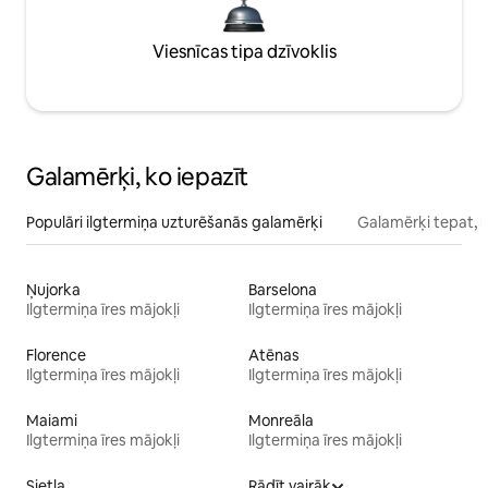
Viesnīcas tipa dzīvoklis
Galamērķi, ko iepazīt
Populāri ilgtermiņa uzturēšanās galamērķi
Galamērķi tepat, 
Ņujorka
Barselona
Ilgtermiņa īres mājokļi
Ilgtermiņa īres mājokļi
Florence
Atēnas
Ilgtermiņa īres mājokļi
Ilgtermiņa īres mājokļi
Maiami
Monreāla
Ilgtermiņa īres mājokļi
Ilgtermiņa īres mājokļi
Sietla
Rādīt vairāk