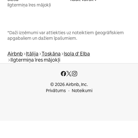
Ilgtermiņa īres mājokļi
*Daži izņēmumi var attiekties uz noteiktiem ģeogrāfiskiem
apgabaliem un dažiem īpašumiem.
Airbnb
Itālija
Toskāna
Isola d' Elba
Ilgtermiņa īres mājokļi
© 2026 Airbnb, Inc.
Privātums
Noteikumi