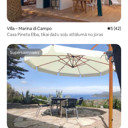
Villa – Marina di Campo
Vidējais vē
5 (42)
Casa Pineta Elba, tikai dažu soļu attālumā no jūras
Supersaimnieks
Supersaimnieks