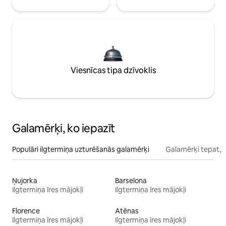
Viesnīcas tipa dzīvoklis
Galamērķi, ko iepazīt
Populāri ilgtermiņa uzturēšanās galamērķi
Galamērķi tepat, 
Ņujorka
Barselona
Ilgtermiņa īres mājokļi
Ilgtermiņa īres mājokļi
Florence
Atēnas
Ilgtermiņa īres mājokļi
Ilgtermiņa īres mājokļi