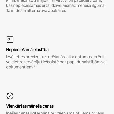
Pilnībā iekārtoti mājokļi ar virtuvi un papildērtībām,
kas nepieciešamas ērtai dzīvei vismaz mēneša ilgumā.
Tā ir ideāla alternatīva apakšīrei.
Nepieciešamā elastība
Izvēlieties precīzus uzturēšanās laika datumus un ērti
veiciet rezervāciju tiešsaistē bez papildu saistībām vai
dokumentiem.*
Vienkāršas mēneša cenas
Īpašas cenas ilgtermiņa brīvdienu mājokļiem un viens