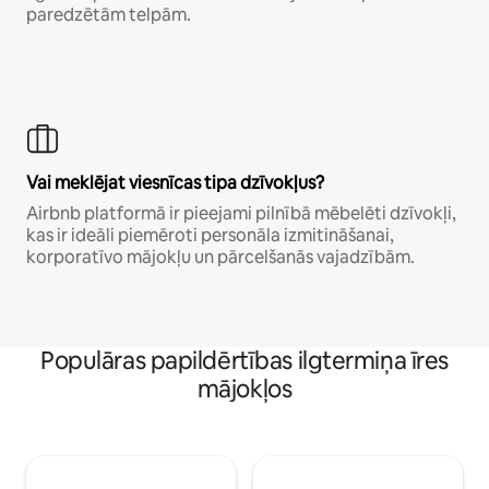
paredzētām telpām.
Vai meklējat viesnīcas tipa dzīvokļus?
Airbnb platformā ir pieejami pilnībā mēbelēti dzīvokļi,
kas ir ideāli piemēroti personāla izmitināšanai,
korporatīvo mājokļu un pārcelšanās vajadzībām.
Populāras papildērtības ilgtermiņa īres
mājokļos