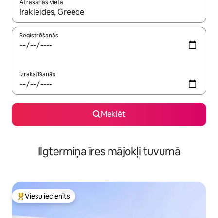
Atrašanās vieta
Kad rezultāti kļūs pieejami, izmantojiet bultiņu uz augšu un uz le
Reģistrēšanās
Izrakstīšanās
Meklēt
Ilgtermiņa īres mājokļi tuvumā
Viesu iecienīts
Populārs viesu iecienīts mājoklis