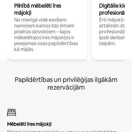
Pilnībā mēbelēti īres
Digitālie klejo
mājokļi
profesionāļi
No mierīgā vidē esošiem
Ērti mājokļi ce
namiņiem kalnos līdz ērtiem
attālināti strā
pilsētas dzīvokļiem – šajos
profesionāļiem 
mēbelētajos īres mājokļos ir
īpaši darbam 
pieejamas visas papildērtības
telpām.
kā mājās.
Papildērtības un privilēģijas ilgākām
rezervācijām
Mēbelēti īres mājokļi