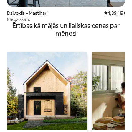
Dzīvoklis – Mastihari
Vidējais vērtē
4,89 (19)
Mega skats
Ērtības kā mājās un lieliskas cenas par
mēnesi