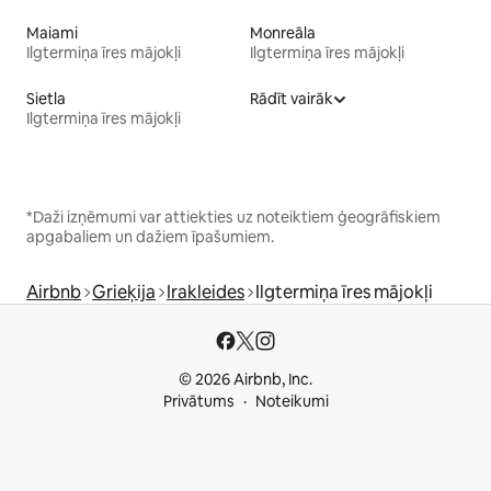
Maiami
Monreāla
Ilgtermiņa īres mājokļi
Ilgtermiņa īres mājokļi
Sietla
Rādīt vairāk
Ilgtermiņa īres mājokļi
*Daži izņēmumi var attiekties uz noteiktiem ģeogrāfiskiem
apgabaliem un dažiem īpašumiem.
Airbnb
Grieķija
Irakleides
Ilgtermiņa īres mājokļi
© 2026 Airbnb, Inc.
Privātums
Noteikumi