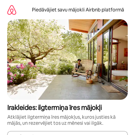
Aizvērt
un
Piedāvājiet savu mājokli Airbnb platformā
iet
uz
saturu
Irakleides: ilgtermiņa īres mājokļi
Atklājiet ilgtermiņa īres mājokļus, kuros justies kā
mājās, un rezervējiet tos uz mēnesi vai ilgāk.