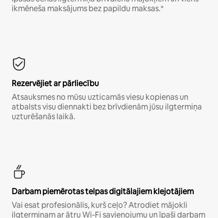
ikmēneša maksājums bez papildu maksas.*
Rezervējiet ar pārliecību
Atsauksmes no mūsu uzticamās viesu kopienas un
atbalsts visu diennakti bez brīvdienām jūsu ilgtermiņa
uzturēšanās laikā.
Darbam piemērotas telpas digitālajiem klejotājiem
Vai esat profesionālis, kurš ceļo? Atrodiet mājokli
ilgtermiņam ar ātru Wi-Fi savienojumu un īpaši darbam