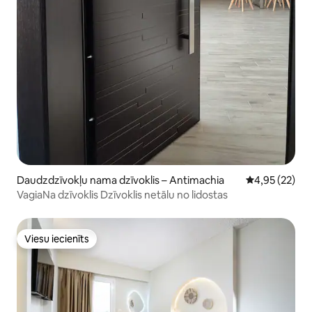
Daudzdzīvokļu nama dzīvoklis – Antimachia
Vidējais vērtē
4,95 (22)
VagiaNa dzīvoklis Dzīvoklis netālu no lidostas
Viesu iecienīts
Viesu iecienīts