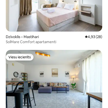
Dzīvoklis – Mastihari
Vidējais vērtē
4,93 (28)
SolMare Comfort apartamenti
Viesu iecienīts
Viesu iecienīts