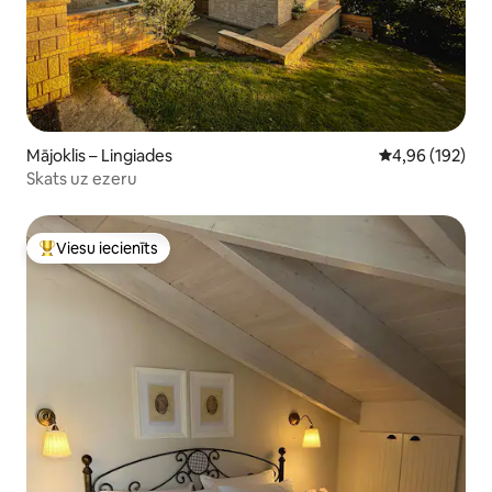
Mājoklis – Lingiades
Vidējais vērtēj
4,96 (192)
Skats uz ezeru
Viesu iecienīts
Populārs viesu iecienīts mājoklis