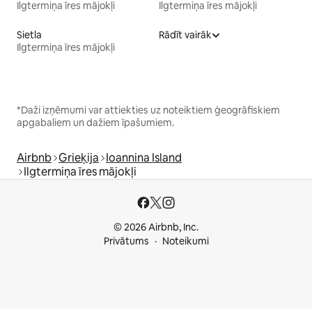
Ilgtermiņa īres mājokļi
Ilgtermiņa īres mājokļi
Sietla
Rādīt vairāk
Ilgtermiņa īres mājokļi
*Daži izņēmumi var attiekties uz noteiktiem ģeogrāfiskiem
apgabaliem un dažiem īpašumiem.
Airbnb
Grieķija
Ioannina Island
Ilgtermiņa īres mājokļi
© 2026 Airbnb, Inc.
Privātums
Noteikumi