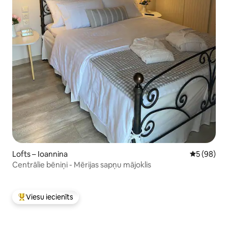
Lofts – Ioannina
Vidējais vē
5 (98)
Centrālie bēniņi - Mērijas sapņu mājoklis
Viesu iecienīts
Populārs viesu iecienīts mājoklis