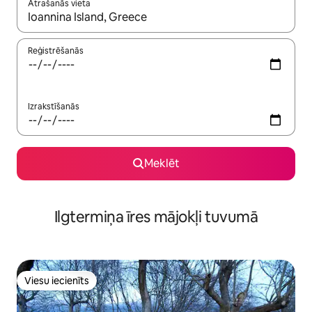
Atrašanās vieta
Kad rezultāti kļūs pieejami, izmantojiet bultiņu uz augšu un uz le
Reģistrēšanās
Izrakstīšanās
Meklēt
Ilgtermiņa īres mājokļi tuvumā
Viesu iecienīts
Viesu iecienīts