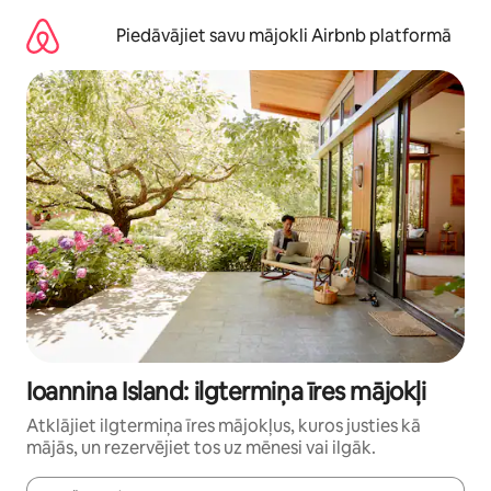
Aizvērt
un
Piedāvājiet savu mājokli Airbnb platformā
iet
uz
saturu
Ioannina Island: ilgtermiņa īres mājokļi
Atklājiet ilgtermiņa īres mājokļus, kuros justies kā
mājās, un rezervējiet tos uz mēnesi vai ilgāk.