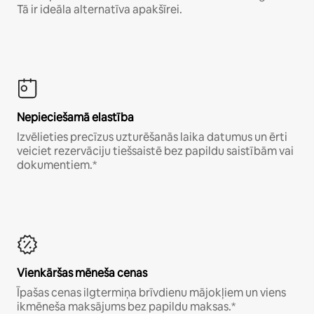
Tā ir ideāla alternatīva apakšīrei.
Nepieciešamā elastība
Izvēlieties precīzus uzturēšanās laika datumus un ērti
veiciet rezervāciju tiešsaistē bez papildu saistībām vai
dokumentiem.*
Vienkāršas mēneša cenas
Īpašas cenas ilgtermiņa brīvdienu mājokļiem un viens
ikmēneša maksājums bez papildu maksas.*