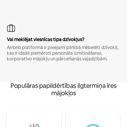
Vai meklējat viesnīcas tipa dzīvokļus?
Airbnb platformā ir pieejami pilnībā mēbelēti dzīvokļi,
kas ir ideāli piemēroti personāla izmitināšanai,
korporatīvo mājokļu un pārcelšanās vajadzībām.
Populāras papildērtības ilgtermiņa īres
mājokļos