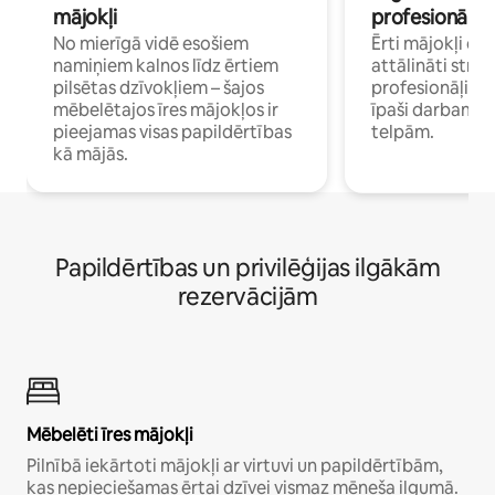
mājokļi
profesionāļi
No mierīgā vidē esošiem
Ērti mājokļi ce
namiņiem kalnos līdz ērtiem
attālināti strā
pilsētas dzīvokļiem – šajos
profesionāļiem 
mēbelētajos īres mājokļos ir
īpaši darbam 
pieejamas visas papildērtības
telpām.
kā mājās.
Papildērtības un privilēģijas ilgākām
rezervācijām
Mēbelēti īres mājokļi
Pilnībā iekārtoti mājokļi ar virtuvi un papildērtībām,
kas nepieciešamas ērtai dzīvei vismaz mēneša ilgumā.