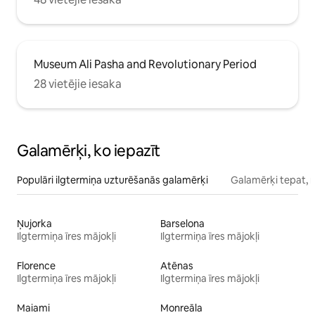
Museum Ali Pasha and Revolutionary Period
28 vietējie iesaka
Galamērķi, ko iepazīt
Populāri ilgtermiņa uzturēšanās galamērķi
Galamērķi tepat, 
Ņujorka
Barselona
Ilgtermiņa īres mājokļi
Ilgtermiņa īres mājokļi
Florence
Atēnas
Ilgtermiņa īres mājokļi
Ilgtermiņa īres mājokļi
Maiami
Monreāla