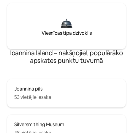
Viesnīcas tipa dzīvoklis
Ioannina Island – nakšņojiet populārāko
apskates punktu tuvumā
Joannina pils
53 vietējie iesaka
Silversmithing Museum
48 vietējie iesaka