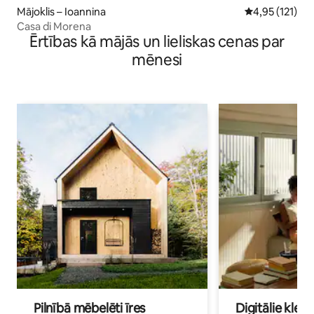
Mājoklis – Ioannina
Vidējais vērtē
4,95 (121)
Casa di Morena
Ērtības kā mājās un lieliskas cenas par
mēnesi
Pilnībā mēbelēti īres
Digitālie klejo