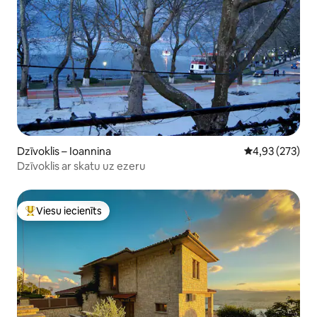
Dzīvoklis – Ioannina
Vidējais vērtēj
4,93 (273)
Dzīvoklis ar skatu uz ezeru
Viesu iecienīts
Populārs viesu iecienīts mājoklis