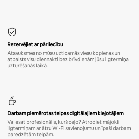
Rezervējiet ar pārliecību
Atsauksmes no mūsu uzticamās viesu kopienas un
atbalsts visu diennakti bez brīvdienām jūsu ilgtermiņa
uzturēšanās laikā.
Darbam piemērotas telpas digitālajiem klejotājiem
Vai esat profesionālis, kurš ceļo? Atrodiet mājokli
ilgtermiņam ar ātru Wi-Fi savienojumu un īpaši darbam
paredzētām telpām.