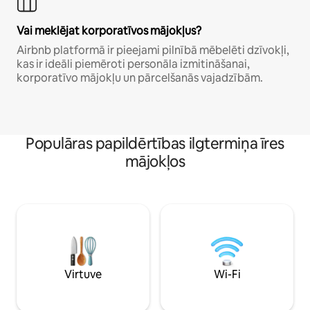
Vai meklējat korporatīvos mājokļus?
Airbnb platformā ir pieejami pilnībā mēbelēti dzīvokļi,
kas ir ideāli piemēroti personāla izmitināšanai,
korporatīvo mājokļu un pārcelšanās vajadzībām.
Populāras papildērtības ilgtermiņa īres
mājokļos
Virtuve
Wi-Fi