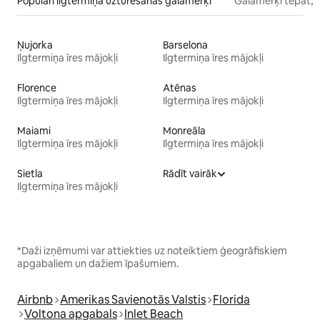
Populāri ilgtermiņa uzturēšanās galamērķi
Galamērķi tepat, 
Ņujorka
Barselona
Ilgtermiņa īres mājokļi
Ilgtermiņa īres mājokļi
Florence
Atēnas
Ilgtermiņa īres mājokļi
Ilgtermiņa īres mājokļi
Maiami
Monreāla
Ilgtermiņa īres mājokļi
Ilgtermiņa īres mājokļi
Sietla
Rādīt vairāk
Ilgtermiņa īres mājokļi
*Daži izņēmumi var attiekties uz noteiktiem ģeogrāfiskiem
apgabaliem un dažiem īpašumiem.
Airbnb
Amerikas Savienotās Valstis
Florida
Voltona apgabals
Inlet Beach