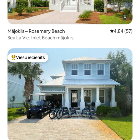
Mājoklis – Rosemary Beach
Vidējais vērtē
4,84 (57)
Sea La Vie, Inlet Beach mājoklis
Viesu iecienīts
Populārs viesu iecienīts mājoklis