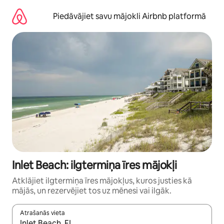
Aizvērt
un
Piedāvājiet savu mājokli Airbnb platformā
iet
uz
saturu
Inlet Beach: ilgtermiņa īres mājokļi
Atklājiet ilgtermiņa īres mājokļus, kuros justies kā
mājās, un rezervējiet tos uz mēnesi vai ilgāk.
Atrašanās vieta
Kad rezultāti kļūs pieejami, izmantojiet bultiņu uz augšu un uz le