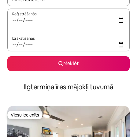
Reģistrēšanās
Izrakstīšanās
Meklēt
Ilgtermiņa īres mājokļi tuvumā
Viesu iecienīts
Viesu iecienīts