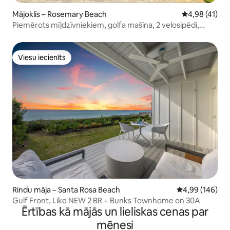
Mājoklis – Rosemary Beach
Vidējais vērtē
4,98 (41)
Piemērots mīļdzīvniekiem, golfa mašīna, 2 velosipēdi,
koplietošanas baseins!
Viesu iecienīts
Viesu iecienīts
Rindu māja – Santa Rosa Beach
Vidējais vērtēj
4,99 (146)
Gulf Front, Like NEW 2 BR + Bunks Townhome on 30A
Ērtības kā mājās un lieliskas cenas par
mēnesi