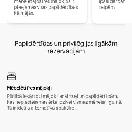
mēbelētajos īres mājokļos ir
īpaši darbam 
pieejamas visas papildērtības
telpām.
kā mājās.
Papildērtības un privilēģijas ilgākām
rezervācijām
Mēbelēti īres mājokļi
Pilnībā iekārtoti mājokļi ar virtuvi un papildērtībām,
kas nepieciešamas ērtai dzīvei vismaz mēneša ilgumā.
Tā ir ideāla alternatīva apakšīrei.