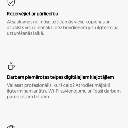
Rezervējiet ar pārliecību
Atsauksmes no mūsu uzticamās viesu kopienas un
atbalsts visu diennakti bez brīvdienām jūsu ilgtermiņa
uzturēšanās laikā.
Darbam piemērotas telpas digitālajiem klejotājiem
Vai esat profesionālis, kurš ceļo? Atrodiet mājokli
ilgtermiņam ar ātru Wi-Fi savienojumu un īpaši darbam
paredzētām telpām.