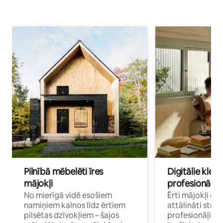
Pilnībā mēbelēti īres
Digitālie klejo
mājokļi
profesionāļi
No mierīgā vidē esošiem
Ērti mājokļi ce
namiņiem kalnos līdz ērtiem
attālināti strā
pilsētas dzīvokļiem – šajos
profesionāļiem 