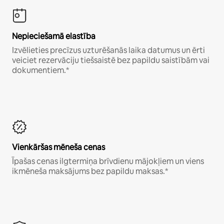
Nepieciešamā elastība
Izvēlieties precīzus uzturēšanās laika datumus un ērti
veiciet rezervāciju tiešsaistē bez papildu saistībām vai
dokumentiem.*
Vienkāršas mēneša cenas
Īpašas cenas ilgtermiņa brīvdienu mājokļiem un viens
ikmēneša maksājums bez papildu maksas.*