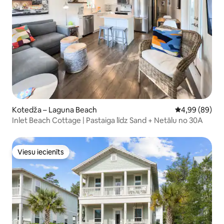
Kotedža – Laguna Beach
Vidējais vērtē
4,99 (89)
Inlet Beach Cottage | Pastaiga līdz Sand + Netālu no 30A
Viesu iecienīts
Viesu iecienīts