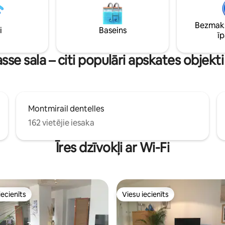
vietējo atrakciju, restorānu un 
tuvumu, vienlaikus baudot mier
Bezmaks
ērtu vidi
i
Baseins
ī
sse sala – citi populāri apskates objek
Montmirail dentelles
162 vietējie iesaka
Īres dzīvokļi ar Wi-Fi
iecienīts
Viesu iecienīts
viesu iecienīts mājoklis
Viesu iecienīts