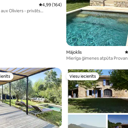
Vidējais vērtējums: 4,99 no 5, atsauksmju skai
4,99 (164)
aux Oliviers - privāts
ns - Provansa
Mājoklis
V
Mierīga ģimenes atpūta Provan
apsildāms baseins
ienīts
Viesu iecienīts
ienīts
Viesu iecienīts