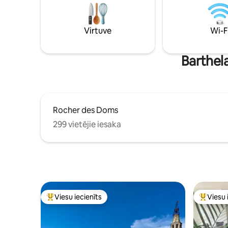
attālumā. Pagrabs piedāvā Côtes du
Rhône. Tas ir ideāls pamats Avinjonas un
Provansas iepazīšanai!
Virtuve
Wi-F
Barthela
Rocher des Doms
299 vietējie iesaka
Viesu iecienīts
Viesu 
Populārs viesu iecienīts mājoklis
Populārs 