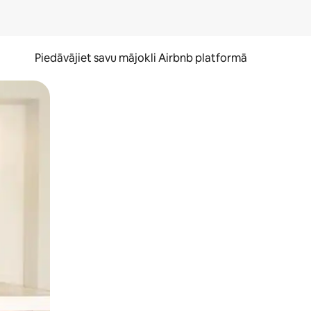
Piedāvājiet savu mājokli Airbnb platformā
to ar pirkstu.