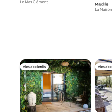
Le Mas Clément
Mājoklis
La Maison 
peldbasei
Viesu iecienīts
Viesu iec
Viesu iecienīts
Viesu iec