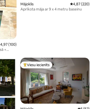
ts: 164
Mājoklis
Vidējais vērtējums: 4,8
4,87 (220)
Aprīkota māja ar 9 x 4 metru baseinu
idējais vērtējums: 4,97 no 5, atsauksmju skaits: 100
4,97 (100)
sā +
Viesu iecienīts
Populārs viesu iecienīts mājoklis
Mājoklis
Vidējais vērtējums:
5 (52)