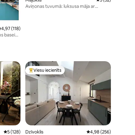
Aviņonas tuvumā: luksusa māja ar
ts: 163
baseina terasēm
idējais vērtējums: 4,97 no 5, atsauksmju skaits: 118
4,97 (118)
āms baseins
Viesu iecienīts
Populārs viesu iecienīts mājoklis
Vidējais vērtējums: 5 no 5, atsauksmju skaits: 128
5 (128)
Dzīvoklis
Vidējais vērtējums: 4,9
4,98 (256)