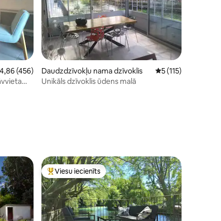
ts: 147
idējais vērtējums: 4,86 no 5, atsauksmju skaits: 456
4,86 (456)
Daudzdzīvokļu nama dzīvoklis
Vidējais vērtējums: 
5 (115)
āvvieta
Unikāls dzīvoklis ūdens malā
Viesu iecienīts
s
Populārs viesu iecienīts mājoklis