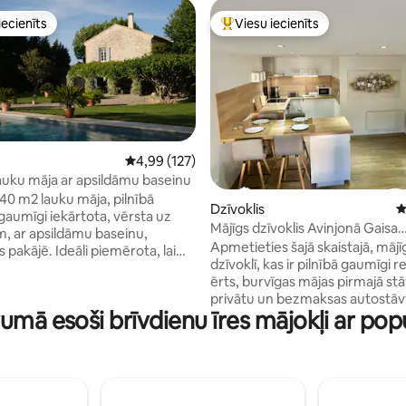
iecienīts
Viesu iecienīts
viesu iecienīts mājoklis
Populārs viesu iecienīts mājokli
Vidējais vērtējums: 4,99 no 5, atsauksmju skai
4,99 (127)
auku māja ar apsildāmu baseinu
40 m2 lauku māja, pilnībā
 no 5, atsauksmju skaits: 124
Dzīvoklis
V
gaumīgi iekārtota, vērsta uz
Mājīgs dzīvoklis Avinjonā Gaisa
m, ar apsildāmu baseinu,
kondicionētājs - Wi-Fi - Autost
Apmetieties šajā skaistajā, mājī
pakājē. Ideāli piemērota, lai
dzīvoklī, kas ir pilnībā gaumīgi 
 L'Izlē-sir-le-Sorgu, Gordu,
ērts, burvīgas mājas pirmajā stā
e-Voklīzu, Avinjonu.
privātu un bezmaksas autostāv
tajā parkā ir skaists zāliens,
vumā esoši brīvdienu īres mājokļi ar p
naktsmītnes, Aviņonā, mazāk n
kas ir Provansas simboli, un
minūšu gājiena attālumā no
autentiska uguns
uzbrauktuvēm un pilsētas centra
pildinās jūsu vakarus kopā ar
pilnībā izbaudītu festivālu un/vai
ni. Apsildāms baseins
mājokļus (15 minūšu gājiena at
 oktobrim. Māja nav
centrālās dzelzceļa stacijas). I
a pasākumiem