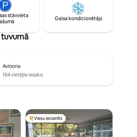
katru vakaru atgriezties savā mierīgajā
veikalu
ostā.
īgu un
as stāvvieta
Gaisa kondicionētājs
pašumā
ti tuvumā
Aviņona
164 vietējie iesaka
Viesu iecienīts
Populārs viesu iecienīts mājoklis