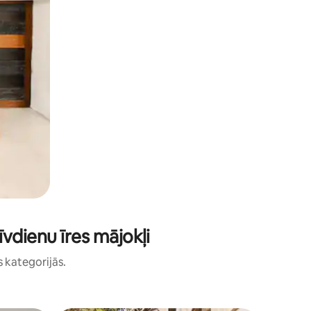
vdienu īres mājokļi
s kategorijās.