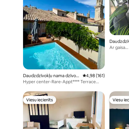
Daudzdzīv
s
Ar gaisa
kondicion
uzbrauk
Daudzdzīvokļu nama dzīvokli
Vidējais vērtējums: 4,98
4,98 (161)
s
Hyper center-Rare-Appt**** Terrace
Piscine Clim
Viesu iecienīts
Viesu iec
Viesu iecienīts
Viesu iec