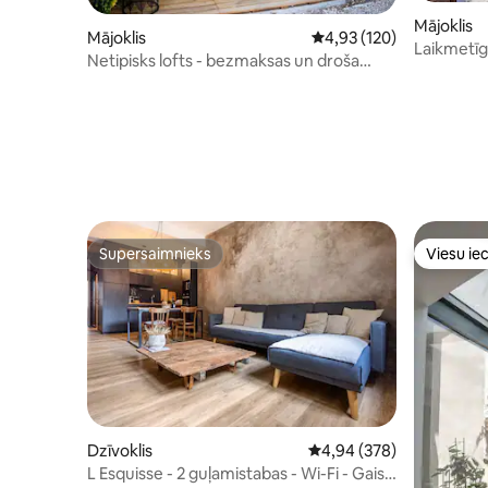
Mājoklis
Mājoklis
Vidējais vērtējums: 4,93
4,93 (120)
Laikmetīg
Netipisks lofts - bezmaksas un droša
autostāvvieta
Supersaimnieks
Viesu iec
Supersaimnieks
Viesu iec
Dzīvoklis
Vidējais vērtējums: 4,94
4,94 (378)
L Esquisse - 2 guļamistabas - Wi-Fi - Gaisa