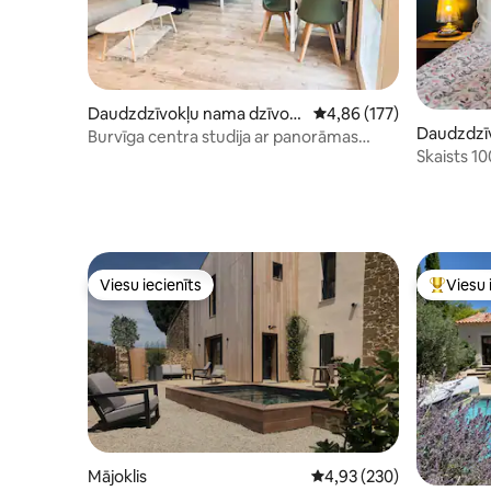
Daudzdzīvokļu nama dzīvokli
Vidējais vērtējums: 4,86
4,86 (177)
Daudzdzīv
s
Burvīga centra studija ar panorāmas
is
Skaists 1
skatu
privāta a
Viesu iecienīts
Viesu 
Viesu iecienīts
Populārs 
Mājoklis
Vidējais vērtējums: 4,93
4,93 (230)