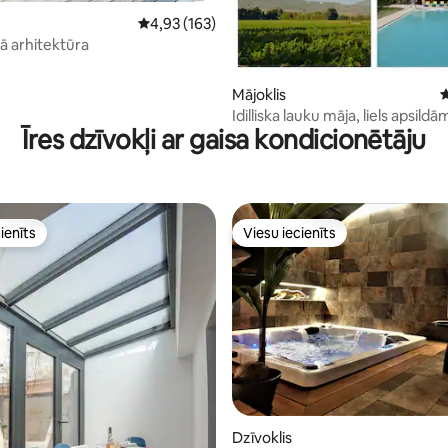
Vidējais vērtējums: 4,93 no 5, atsauksmju skai
4,93 (163)
 no 5, atsauksmju skaits: 120
ā arhitektūra
Mājoklis
V
Idilliska lauku māja, liels apsild
Īres dzīvokļi ar gaisa kondicionētāju
un privāts dārzs
ienīts
Viesu iecienīts
ienīts
Viesu iecienīts
 no 5, atsauksmju skaits: 378
Dzīvoklis