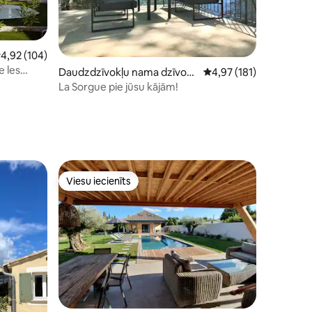
idējais vērtējums: 4,92 no 5, atsauksmju skaits: 104
4,92 (104)
e les
Daudzdzīvokļu nama dzīvokli
Vidējais vērtējums: 4,9
4,97 (181)
ts: 847
s
La Sorgue pie jūsu kājām!
Viesu iecienīts
s
Viesu iecienīts