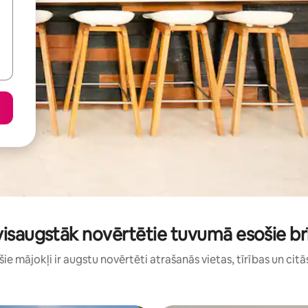
 visaugstāk novērtētie tuvumā esošie brī
: šie mājokļi ir augstu novērtēti atrašanās vietas, tīrības un citā