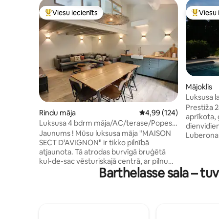
Viesu iecienīts
Viesu 
Populārs viesu iecienīts mājoklis
Populārs 
Mājoklis
Luksusa l
Prestiža 2
Rindu māja
Vidējais vērtējums: 4,99
4,99 (124)
aprīkota, 
Luksusa 4 bdrm māja/AC/terase/Popes
dienvidie
pils 10 min
Jaunums ! Mūsu luksusa māja "MAISON
Luberonas 
SECT D'AVIGNON" ir tikko pilnībā
apmeklētu
atjaunota. Tā atrodas burvīgā bruģētā
Fontenē-d
kul-de-sac vēsturiskajā centrā, ar pilnu
Labiekārto
Barthelasse sala – tu
maiņstrāvu. Tā piedāvā 4 guļamistabas
olīvkoki, 
un 4 atsevišķas vannasistabas. Lielā
boules laukums. Rudenī 
dzīvojamā telpa var ērti uzņemt līdz 8
kamīnā pa
personām, un privātais pagalms ļauj
draugiem vai ģime
atpūsties brīvā dabā. Mūsu drošā privātā
no aprīļa līdz
autostāvvieta atrodas 3 minūšu gājiena
paredzēt