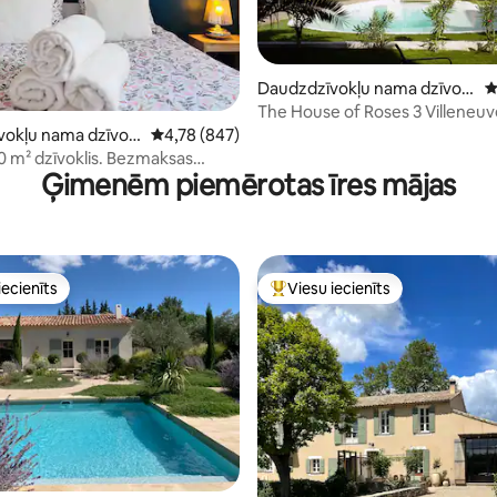
Daudzdzīvokļu nama dzīvokl
V
is
The House of Roses 3 Villeneuv
 no 5, atsauksmju skaits: 177
Avignon
okļu nama dzīvokl
Vidējais vērtējums: 4,78 no 5, atsauksmju skai
4,78 (847)
00 m² dzīvoklis. Bezmaksas
Ģimenēm piemērotas īres mājas
utostāvvieta.
iecienīts
Viesu iecienīts
viesu iecienīts mājoklis
Populārs viesu iecienīts mājokli
 no 5, atsauksmju skaits: 230