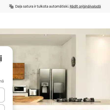
Daļa satura ir tulkota automātiski. 
Rādīt oriģinālvalodā
i
rmā
 augšu un uz leju vai izpētiet tos, pieskaroties ekrānam vai pavelkot pa 