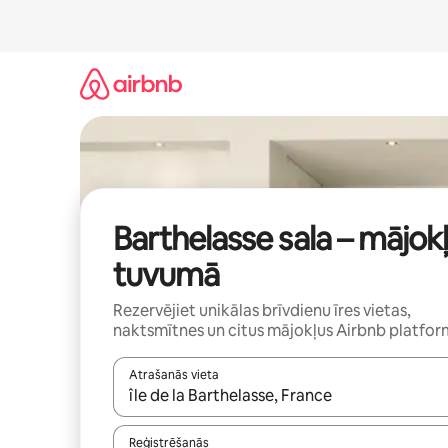
Aizvērt
un
iet
uz
saturu
Barthelasse sala – mājokļ
tuvumā
Rezervējiet unikālas brīvdienu īres vietas,
naktsmītnes un citus mājokļus Airbnb platfo
Atrašanās vieta
Kad rezultāti kļūs pieejami, izmantojiet bultiņu uz
Reģistrēšanās