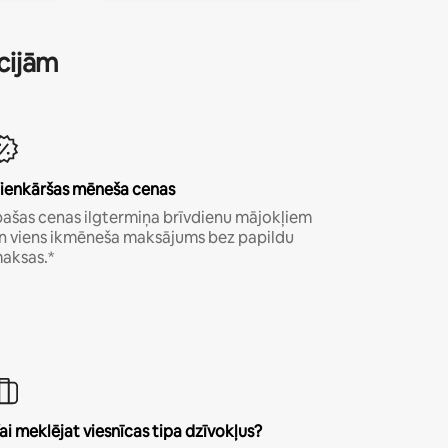
ācijām
ienkāršas mēneša cenas
pašas cenas ilgtermiņa brīvdienu mājokļiem
n viens ikmēneša maksājums bez papildu
aksas.*
ai meklējat viesnīcas tipa dzīvokļus?