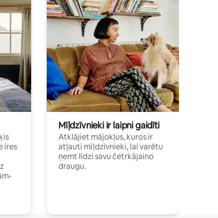
Mīļdzīvnieki ir laipni gaidīti
ķis
Atklājiet mājokļus, kuros ir
e īres
atļauti mīļdzīvnieki, lai varētu
ņemt līdzi savu četrkājaino
dz
draugu.
ām-