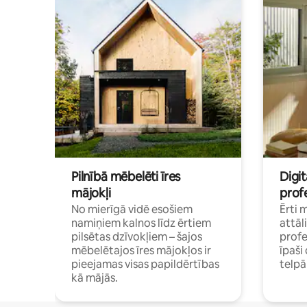
Pilnībā mēbelēti īres
Digit
mājokļi
profe
No mierīgā vidē esošiem
Ērti 
namiņiem kalnos līdz ērtiem
attāl
pilsētas dzīvokļiem – šajos
profe
mēbelētajos īres mājokļos ir
īpaš
pieejamas visas papildērtības
telp
kā mājās.