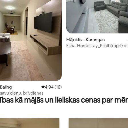
2 no 5, atsauksmju skaits: 13
Mājoklis – Karangan
Eshal Homestay_Pilnībā aprīkot
kondicionētāju
 Baling
Vidējais vērtējums: 4,94 no 5, atsauksmju ska
4,94 (16)
 savu dienu, brīvdienas
ības kā mājās un lieliskas cenas par mē