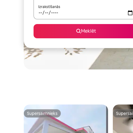
Izrakstīšanās
Meklēt
Supersaimnieks
Supersa
Supersaimnieks
Supersa