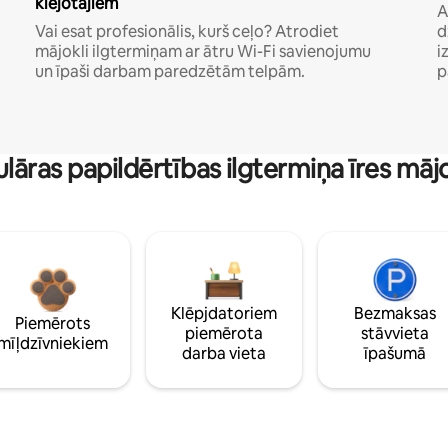
klejotājiem
A
Vai esat profesionālis, kurš ceļo? Atrodiet
d
mājokli ilgtermiņam ar ātru Wi-Fi savienojumu
i
un īpaši darbam paredzētām telpām.
p
lāras papildērtības ilgtermiņa īres māj
Klēpjdatoriem
Bezmaksas
Piemērots
piemērota
stāvvieta
mīļdzīvniekiem
darba vieta
īpašumā