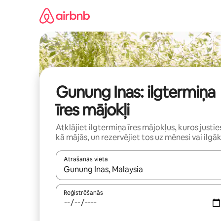
Aizvērt
un
iet
uz
saturu
Gunung Inas: ilgtermiņa
īres mājokļi
Atklājiet ilgtermiņa īres mājokļus, kuros justie
kā mājās, un rezervējiet tos uz mēnesi vai ilgāk
Atrašanās vieta
Kad rezultāti kļūs pieejami, izmantojiet bultiņu uz
Reģistrēšanās