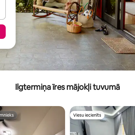
Ilgtermiņa īres mājokļi tuvumā
imnieks
Viesu iecienīts
imnieks
Viesu iecienīts