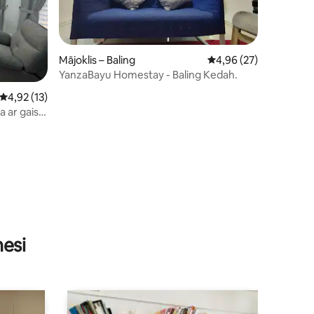
Mājoklis – Baling
Vidējais vērtējums: 4,
4,96 (27)
YanzaBayu Homestay - Baling Kedah.
Vidējais vērtējums: 4,92 no 5, atsauksmju skaits: 13
4,92 (13)
a ar gaisa
its: 16
nesi