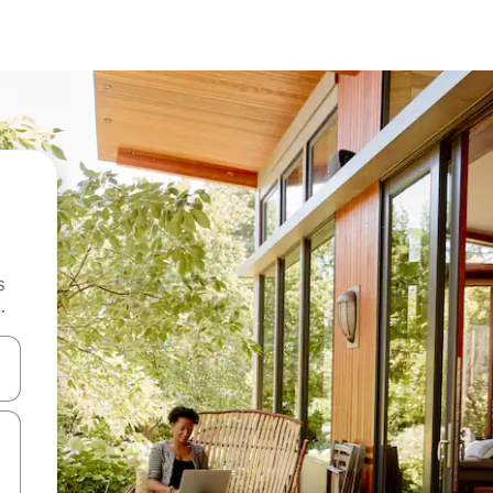
s
.
 augšu un uz leju vai izpētiet tos, pieskaroties ekrānam vai pavelkot pa 