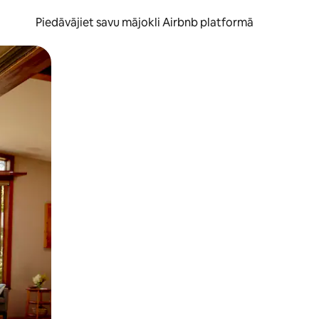
Piedāvājiet savu mājokli Airbnb platformā
to ar pirkstu.