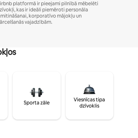
irbnb platformā ir pieejami pilnībā mēbelēti
zīvokļi, kas ir ideāli piemēroti personāla
zmitināšanai, korporatīvo mājokļu un
ārcelšanās vajadzībām.
okļos
Viesnīcas tipa
Sporta zāle
dzīvoklis