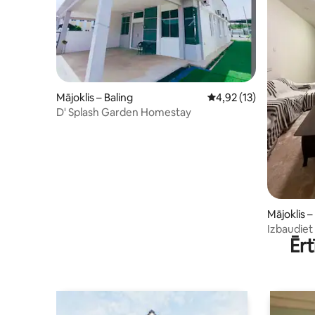
Mājoklis – Baling
Vidējais vērtējums: 4,9
4,92 (13)
D' Splash Garden Homestay
Mājoklis –
Izbaudiet
Ērt