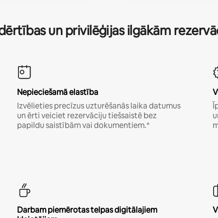
dērtības un privilēģijas ilgākām rezerv
Nepieciešamā elastība
V
Izvēlieties precīzus uzturēšanās laika datumus
Ī
un ērti veiciet rezervāciju tiešsaistē bez
u
papildu saistībām vai dokumentiem.*
m
Darbam piemērotas telpas digitālajiem
V