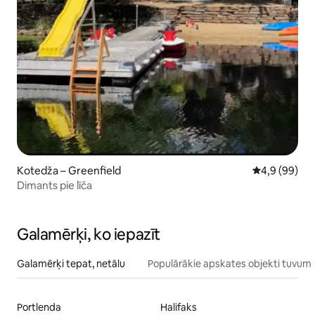
Kotedža – Greenfield
Vidējais vērt
4,9 (99)
Dimants pie līča
Galamērķi, ko iepazīt
Galamērķi tepat, netālu
Populārākie apskates objekti tuvum
Portlenda
Halifaks