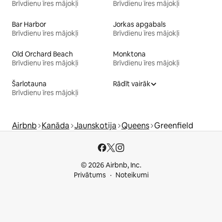
Brīvdienu īres mājokļi
Brīvdienu īres mājokļi
Bar Harbor
Jorkas apgabals
Brīvdienu īres mājokļi
Brīvdienu īres mājokļi
Old Orchard Beach
Monktona
Brīvdienu īres mājokļi
Brīvdienu īres mājokļi
Šarlotauna
Rādīt vairāk
Brīvdienu īres mājokļi
Airbnb
Kanāda
Jaunskotija
Queens
Greenfield
© 2026 Airbnb, Inc.
Privātums
Noteikumi