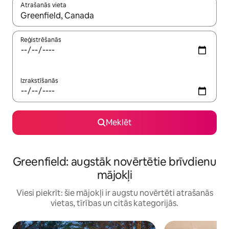
Atrašanās vieta
Kad rezultāti kļūs pieejami, izmantojiet bultiņu uz augšu un uz le
Reģistrēšanās
Izrakstīšanās
Meklēt
Greenfield: augstāk novērtētie brīvdienu
mājokļi
Viesi piekrīt: šie mājokļi ir augstu novērtēti atrašanās
vietas, tīrības un citās kategorijās.