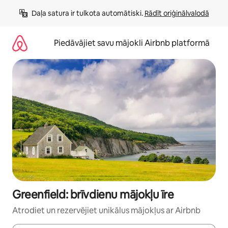
Aizvērt
Daļa satura ir tulkota automātiski. 
Rādīt oriģinālvalodā
un
iet
uz
Piedāvājiet savu mājokli Airbnb platformā
saturu
Greenfield: brīvdienu mājokļu īre
Atrodiet un rezervējiet unikālus mājokļus ar Airbnb