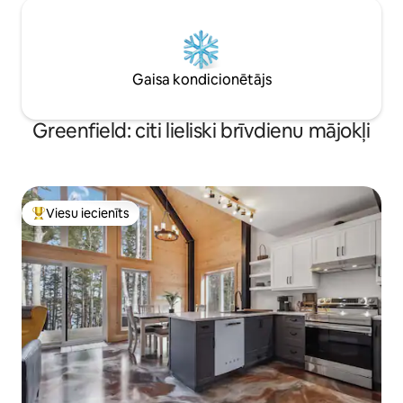
Gaisa kondicionētājs
Greenfield: citi lieliski brīvdienu mājokļi
Viesu iecienīts
Populārs viesu iecienīts mājoklis