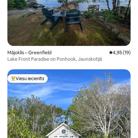
Mājoklis – Greenfield
Vidējais vērtē
4,95 (19)
Lake Front Paradise on Ponhook, Jaunskotijā
Viesu iecienīts
Populārs viesu iecienīts mājoklis