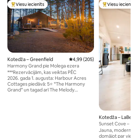
Viesu iecienīts
Viesu iecienīts
Populārs viesu iecienīts mājoklis
Populārs viesu iec
Kotedža – Greenfield
Vidējais vērtējums: 4,99 no 5, at
4,99 (205)
Harmony Grand pie Molega ezera
***Rezervācijām, kas veiktas PĒC
2026. gada 1. augusta: Harbour Acres
Cottages piedāvā: 5⭐ “The Harmony
Grand” un tagad arī The Melody
Breeze – DIVAS atsevišķas privātas
modernas guļbaļķu mājas, kas atrodas uz
mierīgajiem Molegas ezera krastiem;
Novaskotijas dienvidu piekrastes
Kotedža – LaBelle
kotedžu reģionā. Izbaudiet atvaļinājumu
Sunset Cove – pri
šajos divos mājokļos pie ezera, kuros ir
piekļuve ezeram
Jauna, moderna ez
divas guļamistabas, pilnībā aprīkota
domājot par viesi
vannasistaba, virtuve un viesistaba. Mēs