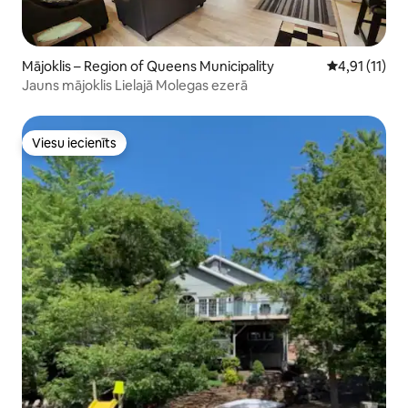
Mājoklis – Region of Queens Municipality
Vidējais vērt
4,91 (11)
Jauns mājoklis Lielajā Molegas ezerā
Viesu iecienīts
Viesu iecienīts