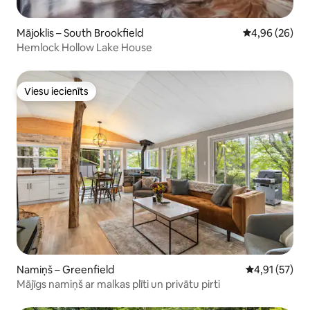
Mājoklis – South Brookfield
Vidējais vērtē
4,96 (26)
Hemlock Hollow Lake House
Viesu iecienīts
Viesu iecienīts
Namiņš – Greenfield
Vidējais vērtē
4,91 (57)
Mājīgs namiņš ar malkas plīti un privātu pirti