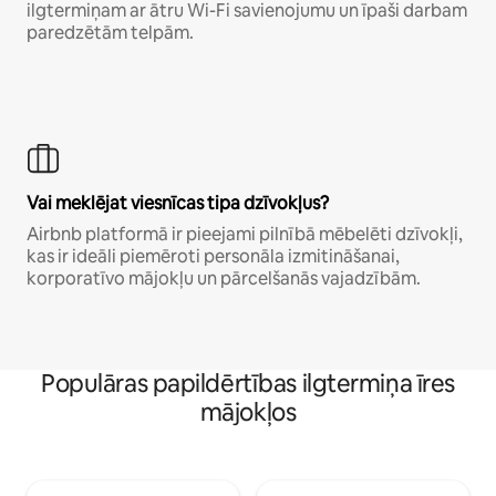
ilgtermiņam ar ātru Wi-Fi savienojumu un īpaši darbam
paredzētām telpām.
Vai meklējat viesnīcas tipa dzīvokļus?
Airbnb platformā ir pieejami pilnībā mēbelēti dzīvokļi,
kas ir ideāli piemēroti personāla izmitināšanai,
korporatīvo mājokļu un pārcelšanās vajadzībām.
Populāras papildērtības ilgtermiņa īres
mājokļos