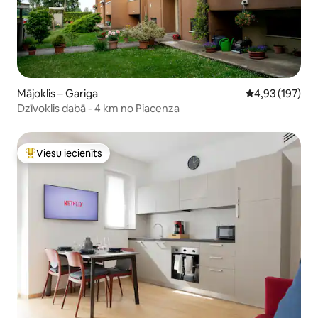
Mājoklis – Gariga
Vidējais vērtēj
4,93 (197)
Dzīvoklis dabā - 4 km no Piacenza
Viesu iecienīts
Populārs viesu iecienīts mājoklis