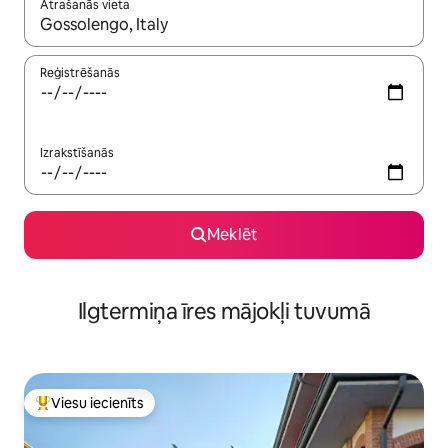
Atrašanās vieta
Kad rezultāti kļūs pieejami, izmantojiet bultiņu uz augšu un uz le
Reģistrēšanās
Izrakstīšanās
Meklēt
Ilgtermiņa īres mājokļi tuvumā
Viesu iecienīts
Populārs viesu iecienīts mājoklis