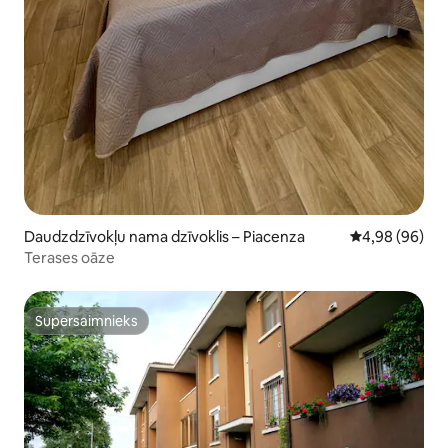
Daudzdzīvokļu nama dzīvoklis – Piacenza
Vidējais vērtē
4,98 (96)
Terases oāze
Supersaimnieks
Supersaimnieks