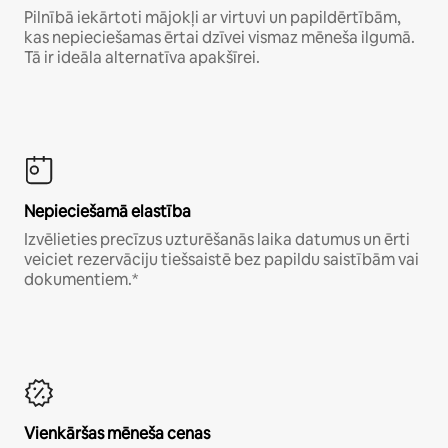
Pilnībā iekārtoti mājokļi ar virtuvi un papildērtībām,
kas nepieciešamas ērtai dzīvei vismaz mēneša ilgumā.
Tā ir ideāla alternatīva apakšīrei.
Nepieciešamā elastība
Izvēlieties precīzus uzturēšanās laika datumus un ērti
veiciet rezervāciju tiešsaistē bez papildu saistībām vai
dokumentiem.*
Vienkāršas mēneša cenas