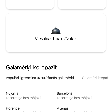
Viesnīcas tipa dzīvoklis
Galamērķi, ko iepazīt
Populāri ilgtermiņa uzturēšanās galamērķi
Galamērķi tepat, 
Ņujorka
Barselona
Ilgtermiņa īres mājokļi
Ilgtermiņa īres mājokļi
Florence
Atēnas