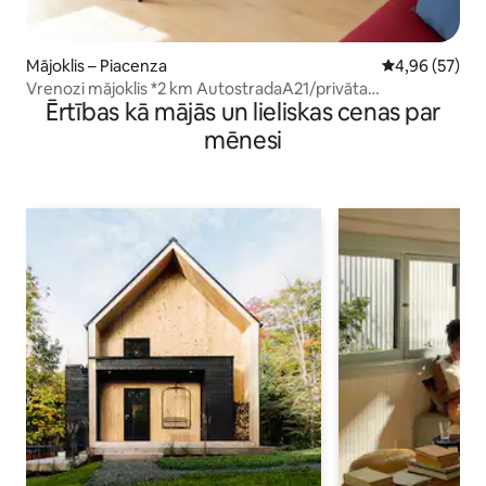
Mājoklis – Piacenza
Vidējais vērtē
4,96 (57)
Vrenozi mājoklis *2 km AutostradaA21/privāta
Ērtības kā mājās un lieliskas cenas par
autostāvvieta
mēnesi