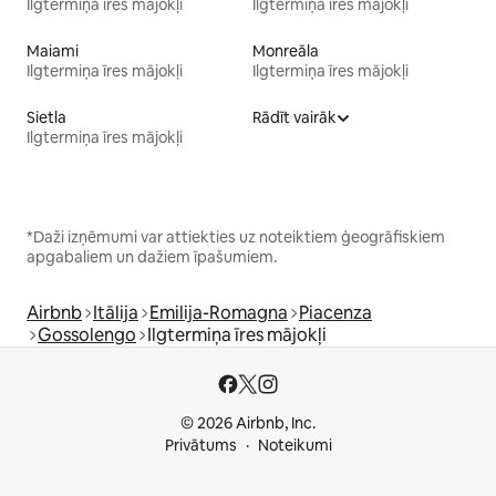
Ilgtermiņa īres mājokļi
Ilgtermiņa īres mājokļi
Maiami
Monreāla
Ilgtermiņa īres mājokļi
Ilgtermiņa īres mājokļi
Sietla
Rādīt vairāk
Ilgtermiņa īres mājokļi
*Daži izņēmumi var attiekties uz noteiktiem ģeogrāfiskiem
apgabaliem un dažiem īpašumiem.
Airbnb
Itālija
Emilija-Romagna
Piacenza
Gossolengo
Ilgtermiņa īres mājokļi
© 2026 Airbnb, Inc.
Privātums
Noteikumi