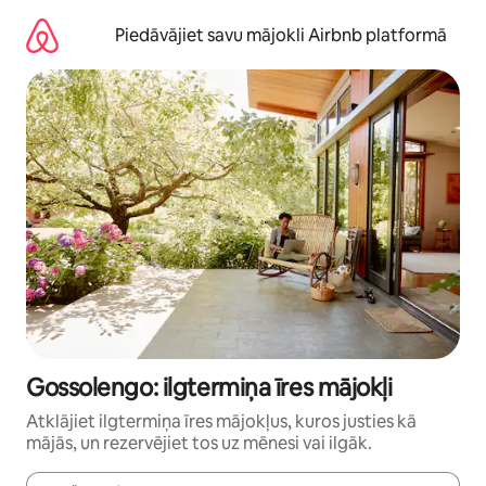
Aizvērt
un
Piedāvājiet savu mājokli Airbnb platformā
iet
uz
saturu
Gossolengo: ilgtermiņa īres mājokļi
Atklājiet ilgtermiņa īres mājokļus, kuros justies kā
mājās, un rezervējiet tos uz mēnesi vai ilgāk.