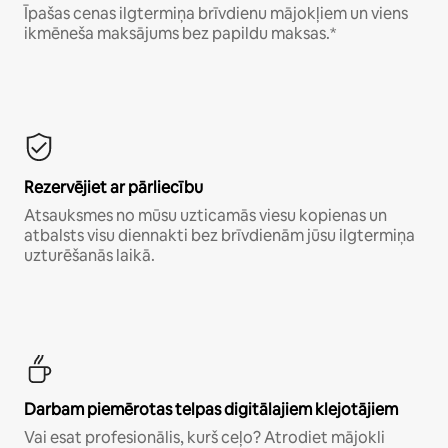
Īpašas cenas ilgtermiņa brīvdienu mājokļiem un viens
ikmēneša maksājums bez papildu maksas.*
Rezervējiet ar pārliecību
Atsauksmes no mūsu uzticamās viesu kopienas un
atbalsts visu diennakti bez brīvdienām jūsu ilgtermiņa
uzturēšanās laikā.
Darbam piemērotas telpas digitālajiem klejotājiem
Vai esat profesionālis, kurš ceļo? Atrodiet mājokli