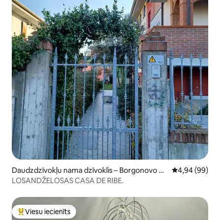
Daudzdzīvokļu nama dzīvoklis – Borgonovo Va
Vidējais vērtē
4,94 (99)
l Tidone
LOSANDŽELOSAS CASA DE RIBE.
Viesu iecienīts
Populārs viesu iecienīts mājoklis