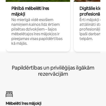
Pilnībā mēbelēti īres
Digitālie klejo
mājokļi
profesionāļi
No mierīgā vidē esošiem
Ērti mājokļi ce
namiņiem kalnos līdz ērtiem
attālināti strā
pilsētas dzīvokļiem – šajos
profesionāļiem 
mēbelētajos īres mājokļos ir
īpaši darbam 
pieejamas visas papildērtības
telpām.
kā mājās.
Papildērtības un privilēģijas ilgākām
rezervācijām
Mēbelēti īres mājokļi