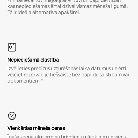
Pilnībā iekārtoti mājokļi ar virtuvi un papildērtībām,
kas nepieciešamas ērtai dzīvei vismaz mēneša ilgumā.
Tā ir ideāla alternatīva apakšīrei.
Nepieciešamā elastība
Izvēlieties precīzus uzturēšanās laika datumus un ērti
veiciet rezervāciju tiešsaistē bez papildu saistībām vai
dokumentiem.*
Vienkāršas mēneša cenas
Īpašas cenas ilgtermiņa brīvdienu mājokļiem un viens