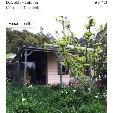
Dzīvoklis – Lebrina
Vidējais vē
5 (42)
Mērdoka, Tasmānija
Viesu iecienīts
Viesu iecienīts