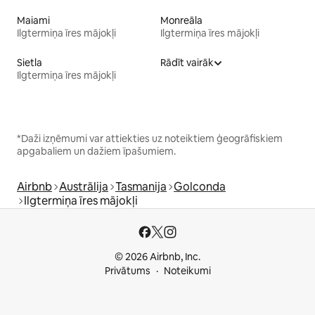
Maiami
Monreāla
Ilgtermiņa īres mājokļi
Ilgtermiņa īres mājokļi
Sietla
Rādīt vairāk
Ilgtermiņa īres mājokļi
*Daži izņēmumi var attiekties uz noteiktiem ģeogrāfiskiem
apgabaliem un dažiem īpašumiem.
Airbnb
Austrālija
Tasmanija
Golconda
Ilgtermiņa īres mājokļi
© 2026 Airbnb, Inc.
Privātums
Noteikumi