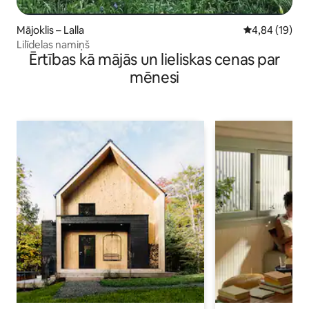
Mājoklis – Lalla
Vidējais vērtē
4,84 (19)
Lilīdelas namiņš
Ērtības kā mājās un lieliskas cenas par
mēnesi