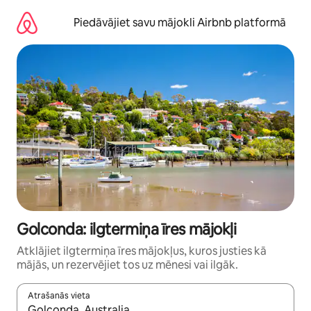
Aizvērt
un
Piedāvājiet savu mājokli Airbnb platformā
iet
uz
saturu
Golconda: ilgtermiņa īres mājokļi
Atklājiet ilgtermiņa īres mājokļus, kuros justies kā
mājās, un rezervējiet tos uz mēnesi vai ilgāk.
Atrašanās vieta
Kad rezultāti kļūs pieejami, izmantojiet bultiņu uz augšu un uz le