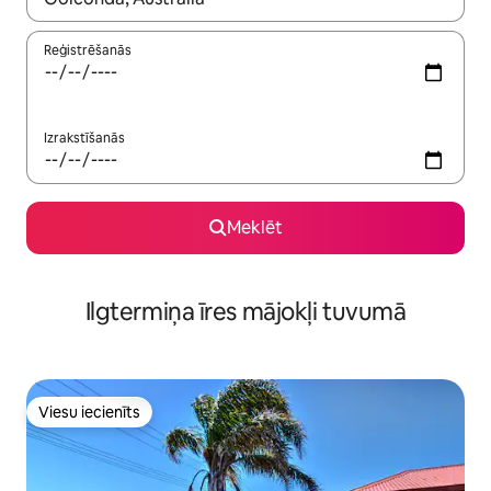
Reģistrēšanās
Izrakstīšanās
Meklēt
Ilgtermiņa īres mājokļi tuvumā
Viesu iecienīts
Viesu iecienīts