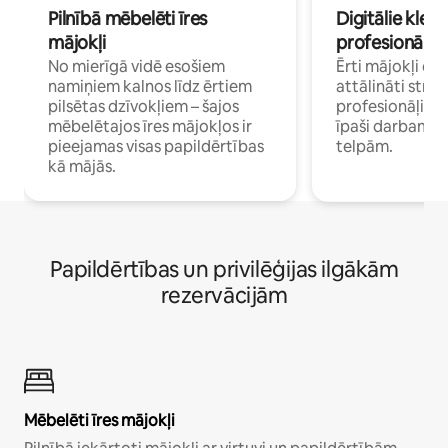
Pilnībā mēbelēti īres
Digitālie klejo
mājokļi
profesionāļi
No mierīgā vidē esošiem
Ērti mājokļi ce
namiņiem kalnos līdz ērtiem
attālināti strā
pilsētas dzīvokļiem – šajos
profesionāļiem 
mēbelētajos īres mājokļos ir
īpaši darbam 
pieejamas visas papildērtības
telpām.
kā mājās.
Papildērtības un privilēģijas ilgākām
rezervācijām
Mēbelēti īres mājokļi