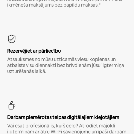
ikmēneša maksājums bez papildu maksas.*
Rezervējiet ar pārliecību
Atsauksmes no mūsu uzticamās viesu kopienas un
atbalsts visu diennakti bez brīvdienām jūsu ilgtermiņa
uzturēšanās laikā.
Darbam piemērotas telpas digitālajiem klejotājiem
Vai esat profesionālis, kurš ceļo? Atrodiet mājokli
ilgtermiņam ar ātru Wi-Fi savienojumu un īpaši darbam