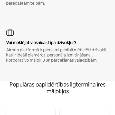
paredzētām telpām.
Vai meklējat viesnīcas tipa dzīvokļus?
Airbnb platformā ir pieejami pilnībā mēbelēti dzīvokļi,
kas ir ideāli piemēroti personāla izmitināšanai,
korporatīvo mājokļu un pārcelšanās vajadzībām.
Populāras papildērtības ilgtermiņa īres
mājokļos