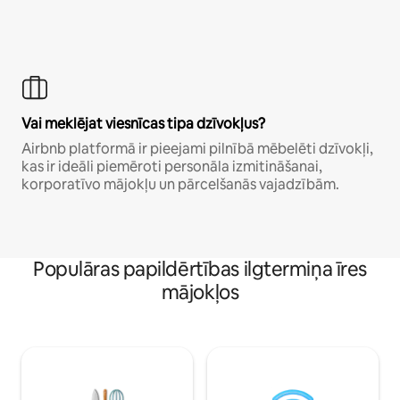
Vai meklējat viesnīcas tipa dzīvokļus?
Airbnb platformā ir pieejami pilnībā mēbelēti dzīvokļi,
kas ir ideāli piemēroti personāla izmitināšanai,
korporatīvo mājokļu un pārcelšanās vajadzībām.
Populāras papildērtības ilgtermiņa īres
mājokļos