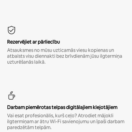
Rezervējiet ar pārliecību
Atsauksmes no mūsu uzticamās viesu kopienas un
atbalsts visu diennakti bez brīvdienām jūsu ilgtermiņa
uzturēšanās laikā.
Darbam piemērotas telpas digitālajiem klejotājiem
Vai esat profesionālis, kurš ceļo? Atrodiet mājokli
ilgtermiņam ar ātru Wi-Fi savienojumu un īpaši darbam
paredzētām telpām.