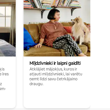
Mīļdzīvnieki ir laipni gaidīti
ķis
Atklājiet mājokļus, kuros ir
e īres
atļauti mīļdzīvnieki, lai varētu
ņemt līdzi savu četrkājaino
dz
draugu.
ām-