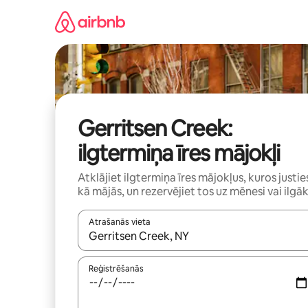
Aizvērt
un
iet
uz
saturu
Gerritsen Creek:
ilgtermiņa īres mājokļi
Atklājiet ilgtermiņa īres mājokļus, kuros justie
kā mājās, un rezervējiet tos uz mēnesi vai ilgāk
Atrašanās vieta
Kad rezultāti kļūs pieejami, izmantojiet bultiņu uz
Reģistrēšanās