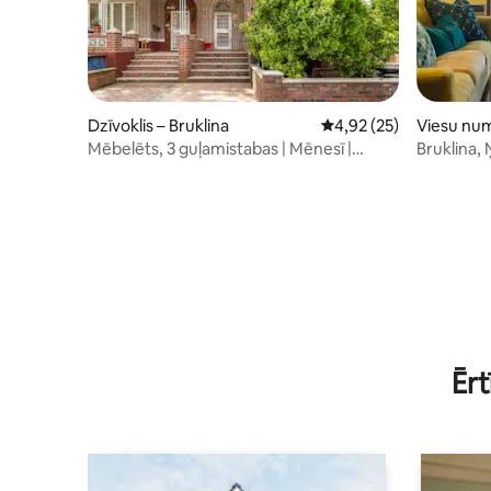
Dzīvoklis – Bruklina
Vidējais vērtējums: 4,9
4,92 (25)
Viesu num
Mēbelēts, 3 guļamistabas | Mēnesī |
Bruklina, 
Pastaiga līdz pludmalei
Ērt