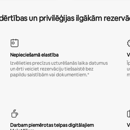
dērtības un privilēģijas ilgākām rezerv
Nepieciešamā elastība
V
Izvēlieties precīzus uzturēšanās laika datumus
Ī
un ērti veiciet rezervāciju tiešsaistē bez
u
papildu saistībām vai dokumentiem.*
m
Darbam piemērotas telpas digitālajiem
V