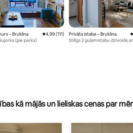
2 no 5, atsauksmju skaits: 25
urs – Bruklina
Vidējais vērtējums: 4,99 no 5, atsauksmju skai
4,99 (111)
Privāta istaba – Bruklina
V
Ņujorka (pie parka)
Stilīgs 2 guļamistabu dzīvoklis ar
autostāvvietu
ības kā mājās un lieliskas cenas par mē