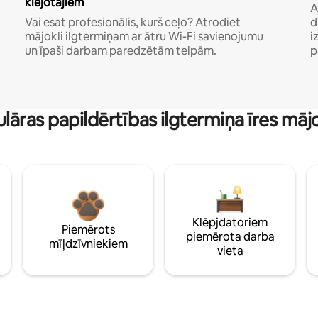
klejotājiem
A
Vai esat profesionālis, kurš ceļo? Atrodiet
d
mājokli ilgtermiņam ar ātru Wi-Fi savienojumu
i
un īpaši darbam paredzētām telpām.
p
lāras papildērtības ilgtermiņa īres māj
Klēpjdatoriem
Piemērots
piemērota darba
mīļdzīvniekiem
vieta