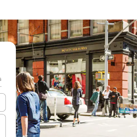
s
.
 augšu un uz leju vai izpētiet tos, pieskaroties ekrānam vai pavelkot pa 