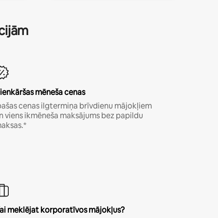
ācijām
ienkāršas mēneša cenas
pašas cenas ilgtermiņa brīvdienu mājokļiem
n viens ikmēneša maksājums bez papildu
aksas.*
ai meklējat korporatīvos mājokļus?