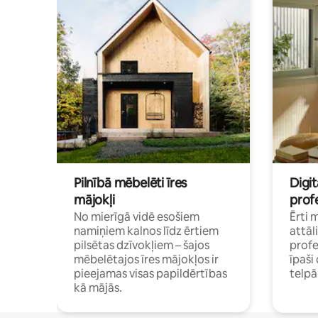
Pilnībā mēbelēti īres
Digit
mājokļi
profe
No mierīgā vidē esošiem
Ērti 
namiņiem kalnos līdz ērtiem
attāl
pilsētas dzīvokļiem – šajos
profe
mēbelētajos īres mājokļos ir
īpaš
pieejamas visas papildērtības
telp
kā mājās.