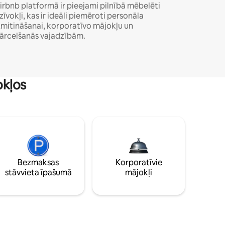
irbnb platformā ir pieejami pilnībā mēbelēti
zīvokļi, kas ir ideāli piemēroti personāla
zmitināšanai, korporatīvo mājokļu un
ārcelšanās vajadzībām.
okļos
Bezmaksas
Korporatīvie
stāvvieta īpašumā
mājokļi