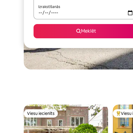
Izrakstīšanās
Meklēt
Viesu iecienīts
Viesu 
Viesu iecienīts
Populārs 