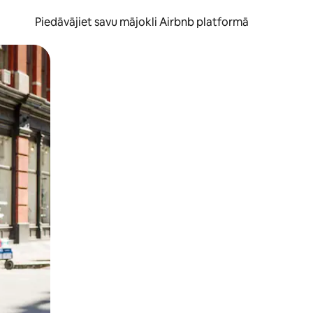
Piedāvājiet savu mājokli Airbnb platformā
to ar pirkstu.