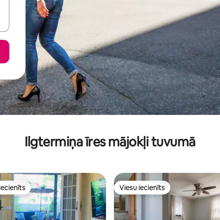
Ilgtermiņa īres mājokļi tuvumā
iecienīts
Viesu iecienīts
viesu iecienīts mājoklis
Viesu iecienīts