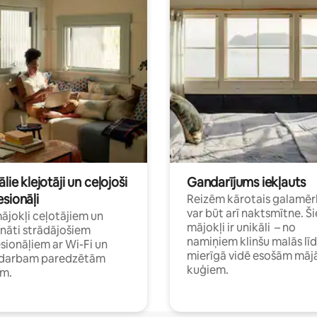
ālie klejotāji un ceļojoši
Gandarījums iekļauts
sionāļi
Reizēm kārotais galamēr
var būt arī naktsmītne. Ši
mājokļi ceļotājiem un
mājokļi ir unikāli – no
ināti strādājošiem
namiņiem klinšu malās lī
sionāļiem ar Wi-Fi un
mierīgā vidē esošām māj
i darbam paredzētām
kuģiem.
ām.