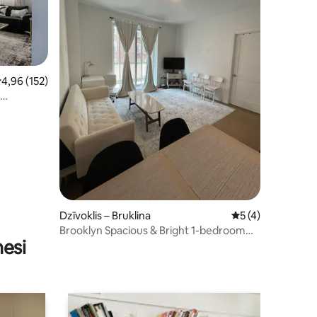
ts: 111
idējais vērtējums: 4,96 no 5, atsauksmju skaits: 152
4,96 (152)
Dzīvoklis – Bruklina
Vidējais vērtējums
5 (4)
Brooklyn Spacious & Bright 1-bedroom
nesi
condo