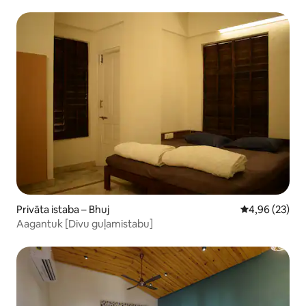
Privāta istaba – Bhuj
Vidējais vērtē
4,96 (23)
Aagantuk [Divu guļamistabu]