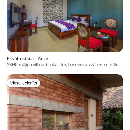
Privāta istaba – Anjar
2BHK mājīga villa ar brokastīm, baseinu un zālienu netālu
no Kutch
Viesu iecienīts
Viesu iecienīts