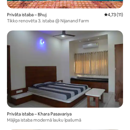
Privāta istaba – Bhuj
Vidējais vērt
4,73 (11)
Tikko renovēta 3. istaba @ Nijanand Farm
Privāta istaba – Khara Pasavariya
Mājīga istaba modernā lauku īpašumā