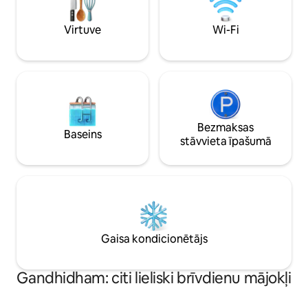
tikt sagaidītam, doties ekskursijās un
patiks mans mājoklis
izmantot fotosesijas pakalpojumus.
virtuve, skaists s
Ideāla vieta, no kuras izpētīt Bhodžu,
Virtuve
Wi-Fi
Piemērots ikviena
Mandvi pludmali un Kutčas Balto Rannu.
Bezmaksas
Baseins
stāvvieta īpašumā
Gaisa kondicionētājs
Gandhidham: citi lieliski brīvdienu mājokļi