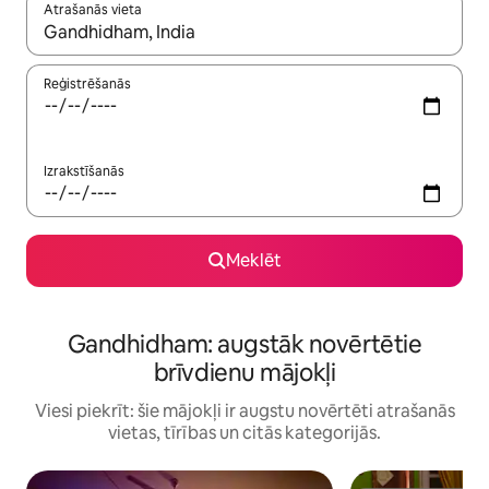
Atrašanās vieta
Kad rezultāti kļūs pieejami, izmantojiet bultiņu uz augšu un uz le
Reģistrēšanās
Izrakstīšanās
Meklēt
Gandhidham: augstāk novērtētie
brīvdienu mājokļi
Viesi piekrīt: šie mājokļi ir augstu novērtēti atrašanās
vietas, tīrības un citās kategorijās.