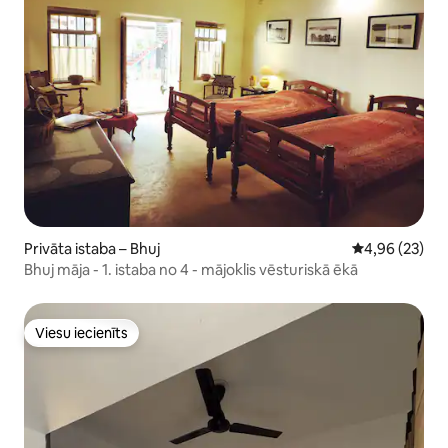
Privāta istaba – Bhuj
Vidējais vērtē
4,96 (23)
Bhuj māja - 1. istaba no 4 - mājoklis vēsturiskā ēkā
Viesu iecienīts
Viesu iecienīts