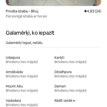
Privāta istaba – Bhuj
Vidējais vērtē
4,83 (24)
Personīgā istaba ar terasi
Galamērķi, ko iepazīt
Galamērķi tepat, netālu
Udaipura
Karāči
Brīvdienu īres mājokļi
Brīvdienu īres mājokļi
Amdāvāda
Džodhpura
Brīvdienu īres mājokļi
Brīvdienu īres mājokļi
Mount Abu
Daman
Brīvdienu īres mājokļi
Brīvdienu īres mājokļi
Vadodara
Rādīt vairāk
Brīvdienu īres mājokļi