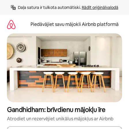
Aizvērt
Daļa satura ir tulkota automātiski. 
Rādīt oriģinālvalodā
un
iet
uz
Piedāvājiet savu mājokli Airbnb platformā
saturu
Gandhidham: brīvdienu mājokļu īre
Atrodiet un rezervējiet unikālus mājokļus ar Airbnb