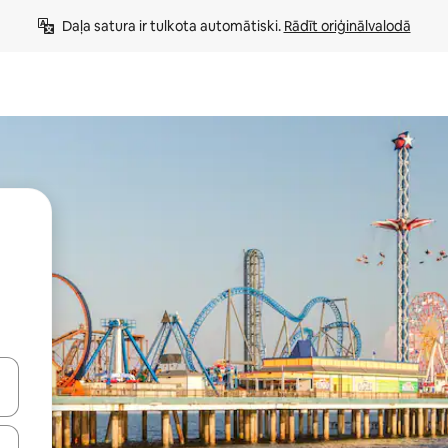
Daļa satura ir tulkota automātiski. 
Rādīt oriģinālvalodā
 augšu un uz leju vai izpētiet tos, pieskaroties ekrānam vai pavelkot pa 