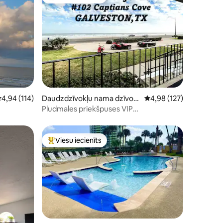
s
Populārs viesu iecienīts mājoklis
ts: 104
idējais vērtējums: 4,94 no 5, atsauksmju skaits: 114
4,94 (114)
Daudzdzīvokļu nama dzīvokli
Vidējais vērtējums: 4,9
4,98 (127)
s – Galveston
Pludmales priekšpuses VIP
daudzdzīvokļu nams Lielisks skats
Viesu iecienīts
Populārs viesu iecienīts mājoklis