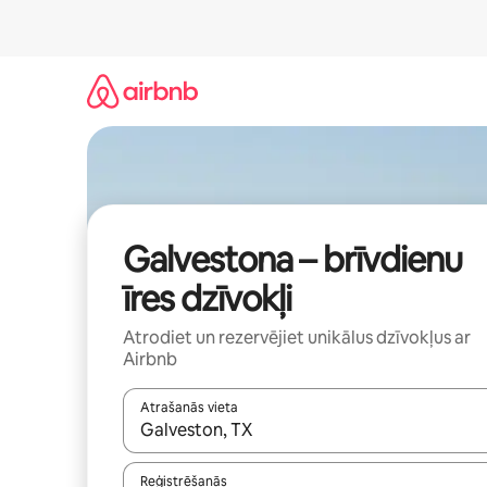
Aizvērt
un
iet
uz
saturu
Galvestona – brīvdienu
īres dzīvokļi
Atrodiet un rezervējiet unikālus dzīvokļus ar
Airbnb
Atrašanās vieta
Kad rezultāti kļūs pieejami, izmantojiet bultiņu uz
Reģistrēšanās