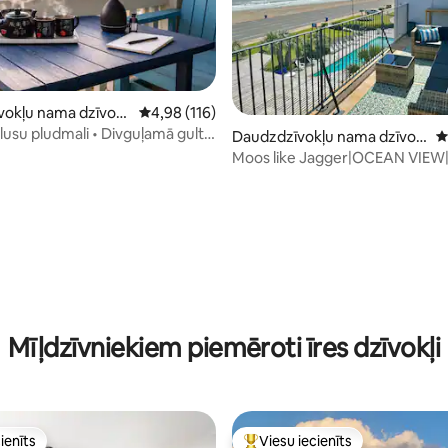
 no 5, atsauksmju skaits: 133
okļu nama dzīvokli
Vidējais vērtējums: 4,98 no 5, atsauksmju skai
4,98 (116)
ston
klusu pludmali • Divguļamā gulta
Daudzdzīvokļu nama dzīvokl
V
ugšējais stāvs
is – Galveston
Moos like Jagger|OCEAN VIEW|
Beach| POOL
Mīļdzīvniekiem piemēroti īres dzīvokļi
ienīts
Viesu iecienīts