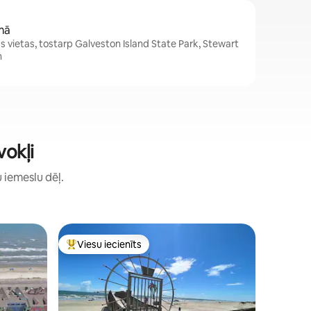
mā
 vietas, tostarp Galveston Island State Park, Stewart
n
vokļi
u iemeslu dēļ.
Daudzdzī
Viesu iecienīts
Viesu
s
Populārs viesu iecienīts mājoklis
Populārs
s – Galve
Studijas 
piekrastē 
Šim iecie
pludmale
Īstbīču ir
Tas ir lab