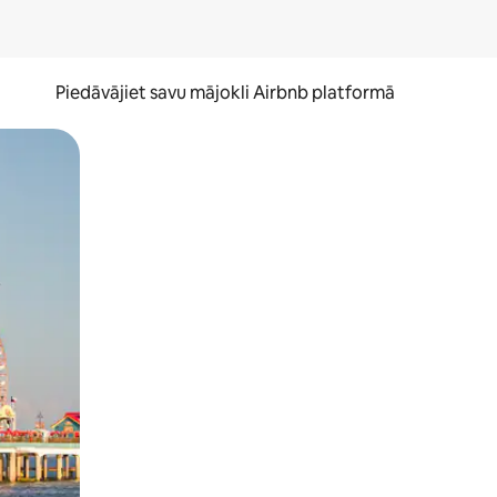
Piedāvājiet savu mājokli Airbnb platformā
to ar pirkstu.