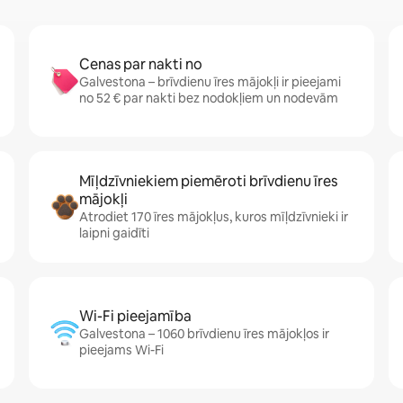
Cenas par nakti no
Galvestona – brīvdienu īres mājokļi ir pieejami
no 52 € par nakti bez nodokļiem un nodevām
Mīļdzīvniekiem piemēroti brīvdienu īres
mājokļi
Atrodiet 170 īres mājokļus, kuros mīļdzīvnieki ir
laipni gaidīti
Wi-Fi pieejamība
Galvestona – 1060 brīvdienu īres mājokļos ir
pieejams Wi-Fi