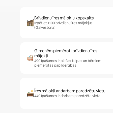
Brīvdienu īres mājokļu kopskaits
Izpētiet 1100 brīvdienu īres mājokļus
(Galvestona)
Ģimenēm piemēroti brīvdienu īres
mājokļi
490 īpašumos ir plašas telpas un bērniem
piemērotas papildērtības
Īres mājokļi ar darbam paredzētu vietu
440 īpašumos ir darbam paredzēta vieta