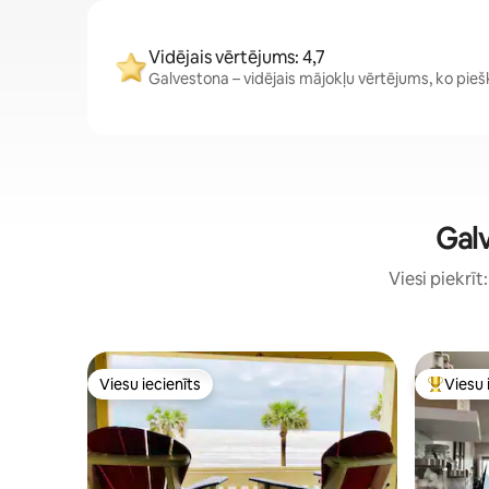
Vidējais vērtējums: 4,7
Galvestona – vidējais mājokļu vērtējums, ko piešķir
Galv
Viesi piekrīt
Viesu iecienīts
Viesu 
Viesu iecienīts
Populārs 