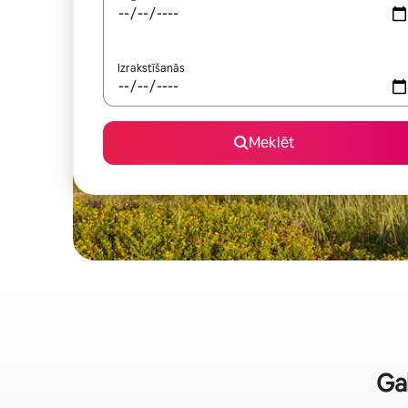
Izrakstīšanās
Meklēt
Gal