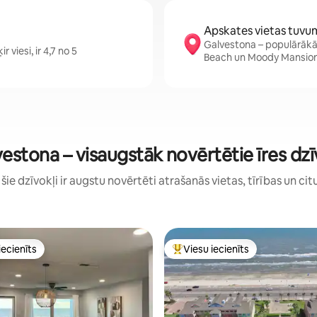
Apskates vietas tuvu
Galvestona – populārākās
 viesi, ir 4,7 no 5
Beach un Moody Mansio
estona – visaugstāk novērtētie īres dzī
: šie dzīvokļi ir augstu novērtēti atrašanās vietas, tīrības un cit
iecienīts
Viesu iecienīts
viesu iecienīts mājoklis
Populārs viesu iecienīts mājokli