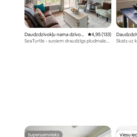
Daudzdzīvokļu nama dzīvokli
Vidējais vērtējums: 4,95
4,95 (133)
Daudzdzīv
s – Galveston
s – Galve
SeaTurtle - suņiem draudzīgs pludmales
Skats uz 
kūrorts daudzdzīvokļu mājā
(King) • A
Supersaimnieks
Viesu iec