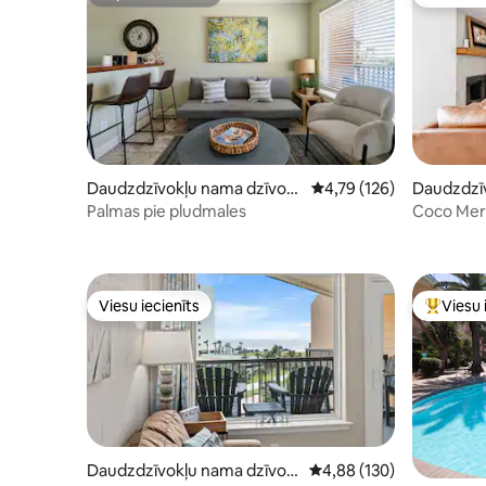
Supersaimnieks
Viesu iec
Daudzdzīvokļu nama dzīvokli
Vidējais vērtējums: 4,79
4,79 (126)
Daudzdzīv
s – Galveston
s – Galve
Palmas pie pludmales
Coco Merma
Viesu iecienīts
Viesu 
Viesu iecienīts
Populārs 
Daudzdzīvokļu nama dzīvokl
Vidējais vērtējums: 4,88
4,88 (130)