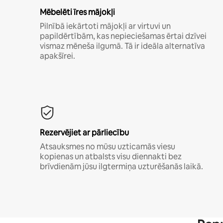
Mēbelēti īres mājokļi
Pilnībā iekārtoti mājokļi ar virtuvi un
papildērtībām, kas nepieciešamas ērtai dzīvei
vismaz mēneša ilgumā. Tā ir ideāla alternatīva
apakšīrei.
Rezervējiet ar pārliecību
Atsauksmes no mūsu uzticamās viesu
kopienas un atbalsts visu diennakti bez
brīvdienām jūsu ilgtermiņa uzturēšanās laikā.