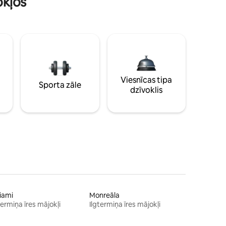
okļos
Viesnīcas tipa
Sporta zāle
dzīvoklis
iami
Monreāla
termiņa īres mājokļi
Ilgtermiņa īres mājokļi