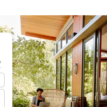
s
.
 augšu un uz leju vai izpētiet tos, pieskaroties ekrānam vai pavelkot pa 