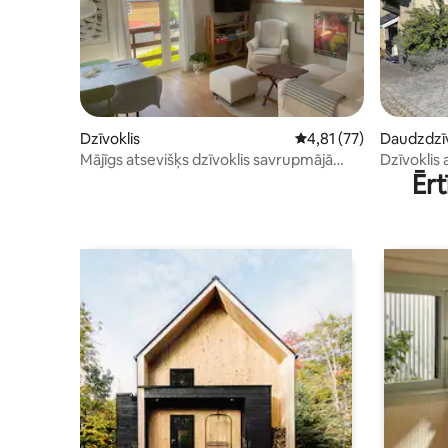
Dzīvoklis
Vidējais vērtējums: 4,8
4,81 (77)
Daudzdzīv
s
Mājīgs atsevišķs dzīvoklis savrupmājā
Dzīvoklis 
Ērt
netālu no pilsētas