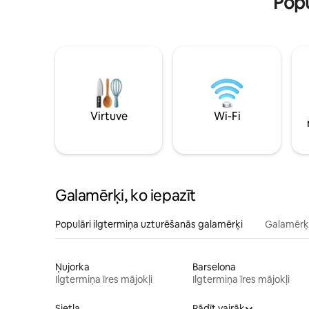
Popu
Virtuve
Wi-Fi
Galamērķi, ko iepazīt
Populāri ilgtermiņa uzturēšanās galamērķi
Galamērķi
Ņujorka
Barselona
Ilgtermiņa īres mājokļi
Ilgtermiņa īres mājokļi
Sietla
Rādīt vairāk