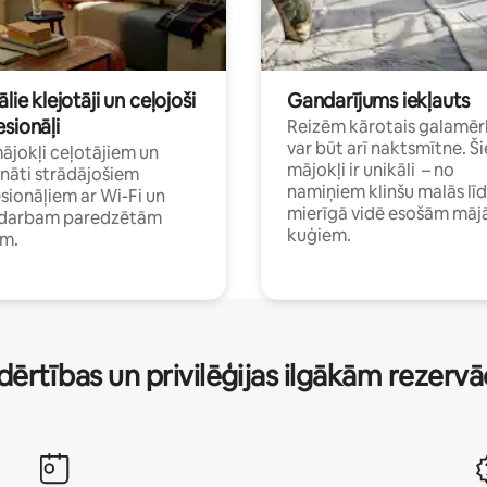
ālie klejotāji un ceļojoši
Gandarījums iekļauts
sionāļi
Reizēm kārotais galamēr
var būt arī naktsmītne. Ši
mājokļi ceļotājiem un
mājokļi ir unikāli – no
ināti strādājošiem
namiņiem klinšu malās lī
sionāļiem ar Wi-Fi un
mierīgā vidē esošām māj
i darbam paredzētām
kuģiem.
ām.
dērtības un privilēģijas ilgākām rezerv