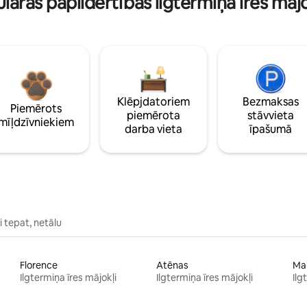
lāras papildērtības ilgtermiņa īres māj
Klēpjdatoriem
Bezmaksas
Piemērots
piemērota
stāvvieta
mīļdzīvniekiem
darba vieta
īpašumā
 tepat, netālu
Florence
Atēnas
Ma
Ilgtermiņa īres mājokļi
Ilgtermiņa īres mājokļi
Ilg