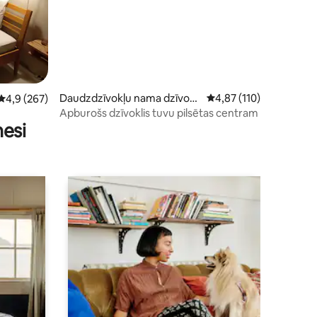
its: 86
Daudzdzīvokļu nama dzīvokli
Vidējais vērtējums: 4,8
4,87 (110)
Vidējais vērtējums: 4,9 no 5, atsauksmju skaits: 267
4,9 (267)
s
Apburošs dzīvoklis tuvu pilsētas centram
nesi