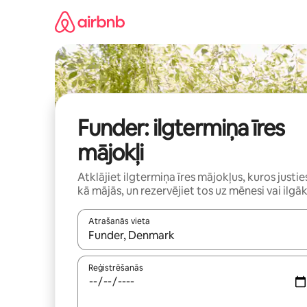
Aizvērt
un
iet
uz
saturu
Funder: ilgtermiņa īres
mājokļi
Atklājiet ilgtermiņa īres mājokļus, kuros justie
kā mājās, un rezervējiet tos uz mēnesi vai ilgāk
Atrašanās vieta
Kad rezultāti kļūs pieejami, izmantojiet bultiņu uz
Reģistrēšanās