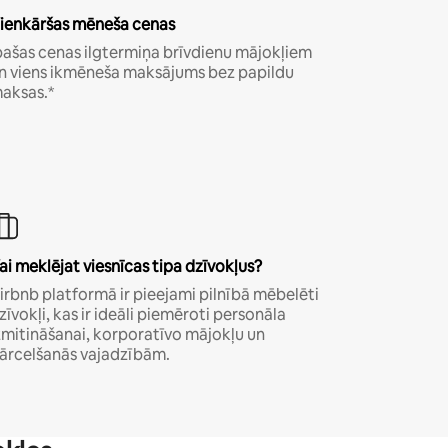
ienkāršas mēneša cenas
pašas cenas ilgtermiņa brīvdienu mājokļiem
n viens ikmēneša maksājums bez papildu
aksas.*
ai meklējat viesnīcas tipa dzīvokļus?
irbnb platformā ir pieejami pilnībā mēbelēti
zīvokļi, kas ir ideāli piemēroti personāla
zmitināšanai, korporatīvo mājokļu un
ārcelšanās vajadzībām.