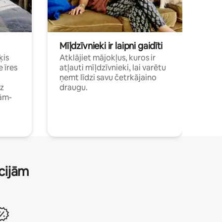
Mīļdzīvnieki ir laipni gaidīti
ķis
Atklājiet mājokļus, kuros ir
e īres
atļauti mīļdzīvnieki, lai varētu
ņemt līdzi savu četrkājaino
dz
draugu.
ām-
ācijām