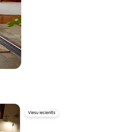
Viesu iecienīts
s
Viesu iecienīts