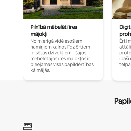
Pilnībā mēbelēti īres
Digit
mājokļi
profe
No mierīgā vidē esošiem
Ērti 
namiņiem kalnos līdz ērtiem
attāl
pilsētas dzīvokļiem – šajos
profe
mēbelētajos īres mājokļos ir
īpaš
pieejamas visas papildērtības
telp
kā mājās.
Papil