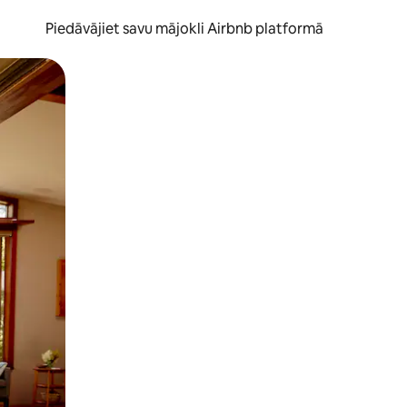
Piedāvājiet savu mājokli Airbnb platformā
to ar pirkstu.