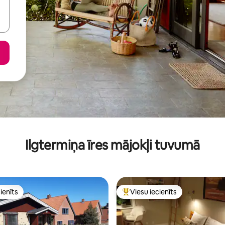
Ilgtermiņa īres mājokļi tuvumā
ienīts
Viesu iecienīts
ienīts
Populārs viesu iecienīts mājokli