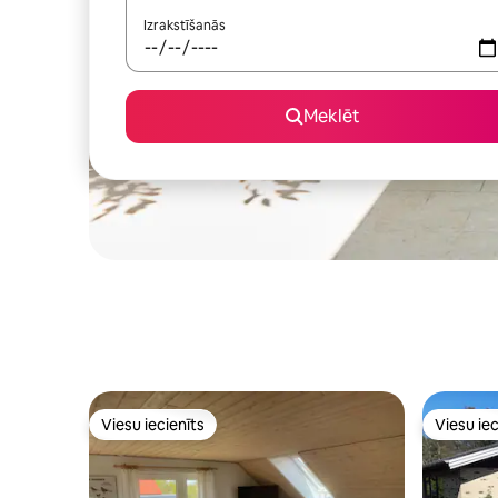
Izrakstīšanās
Meklēt
Viesu iecienīts
Viesu iec
Viesu iecienīts
Viesu iec