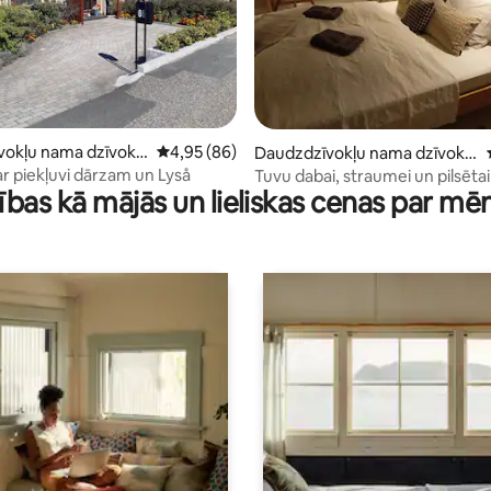
1 no 5, atsauksmju skaits: 77
okļu nama dzīvokli
Vidējais vērtējums: 4,95 no 5, atsauksmju ska
4,95 (86)
Daudzdzīvokļu nama dzīvokli
s
ar piekļuvi dārzam un Lyså
Tuvu dabai, straumei un pilsētai
ības kā mājās un lieliskas cenas par mē