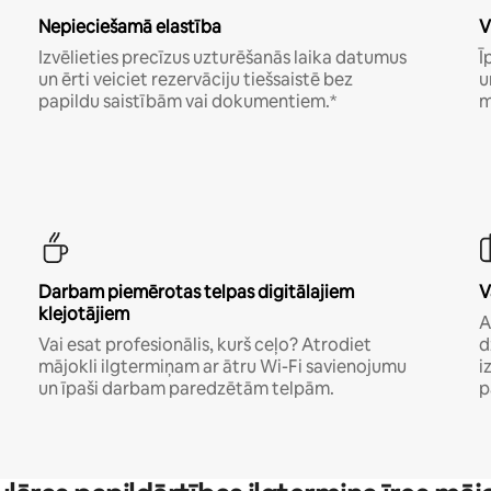
Nepieciešamā elastība
V
Izvēlieties precīzus uzturēšanās laika datumus
Ī
un ērti veiciet rezervāciju tiešsaistē bez
u
papildu saistībām vai dokumentiem.*
m
Darbam piemērotas telpas digitālajiem
V
klejotājiem
A
Vai esat profesionālis, kurš ceļo? Atrodiet
d
mājokli ilgtermiņam ar ātru Wi-Fi savienojumu
i
un īpaši darbam paredzētām telpām.
p