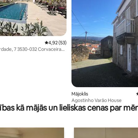
 5 no 5, atsauksmju skaits: 8
Vidējais vērtējums: 4,92 no 5, atsauksmju ska
4,92 (53)
erdade, 7 3530-032 Corvaceira
de
Mājoklis
Agostinho Varão House
ības kā mājās un lieliskas cenas par mē