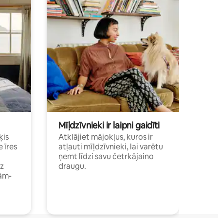
Mīļdzīvnieki ir laipni gaidīti
ķis
Atklājiet mājokļus, kuros ir
e īres
atļauti mīļdzīvnieki, lai varētu
ņemt līdzi savu četrkājaino
dz
draugu.
ām-