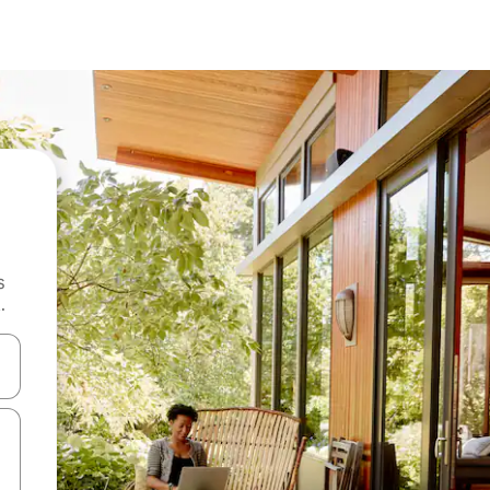
s
.
 augšu un uz leju vai izpētiet tos, pieskaroties ekrānam vai pavelkot pa 