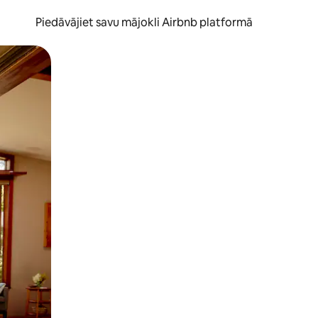
Piedāvājiet savu mājokli Airbnb platformā
to ar pirkstu.