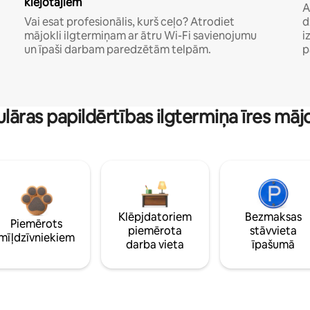
klejotājiem
A
Vai esat profesionālis, kurš ceļo? Atrodiet
d
mājokli ilgtermiņam ar ātru Wi-Fi savienojumu
i
un īpaši darbam paredzētām telpām.
p
lāras papildērtības ilgtermiņa īres māj
Klēpjdatoriem
Bezmaksas
Piemērots
piemērota
stāvvieta
mīļdzīvniekiem
darba vieta
īpašumā