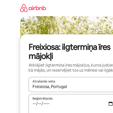
Aizvērt
un
iet
uz
saturu
Freixiosa: ilgtermiņa īres
mājokļi
Atklājiet ilgtermiņa īres mājokļus, kuros justie
kā mājās, un rezervējiet tos uz mēnesi vai ilgāk
Atrašanās vieta
Kad rezultāti kļūs pieejami, izmantojiet bultiņu uz
Reģistrēšanās