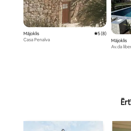
Mājoklis
Vidējais vērtējums:
5 (8)
Casa Penalva
Mājoklis
Av.da lib
Mangual
Ērt