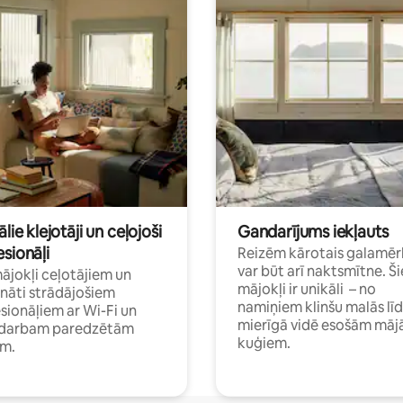
ālie klejotāji un ceļojoši
Gandarījums iekļauts
sionāļi
Reizēm kārotais galamēr
var būt arī naktsmītne. Ši
mājokļi ceļotājiem un
mājokļi ir unikāli – no
ināti strādājošiem
namiņiem klinšu malās lī
sionāļiem ar Wi-Fi un
mierīgā vidē esošām māj
i darbam paredzētām
kuģiem.
ām.