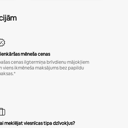
ācijām
ienkāršas mēneša cenas
pašas cenas ilgtermiņa brīvdienu mājokļiem
n viens ikmēneša maksājums bez papildu
aksas.*
ai meklējat viesnīcas tipa dzīvokļus?