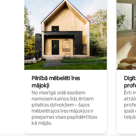
Pilnībā mēbelēti īres
Digit
mājokļi
profe
No mierīgā vidē esošiem
Ērti 
namiņiem kalnos līdz ērtiem
attāl
pilsētas dzīvokļiem – šajos
profe
mēbelētajos īres mājokļos ir
īpaš
pieejamas visas papildērtības
telp
kā mājās.