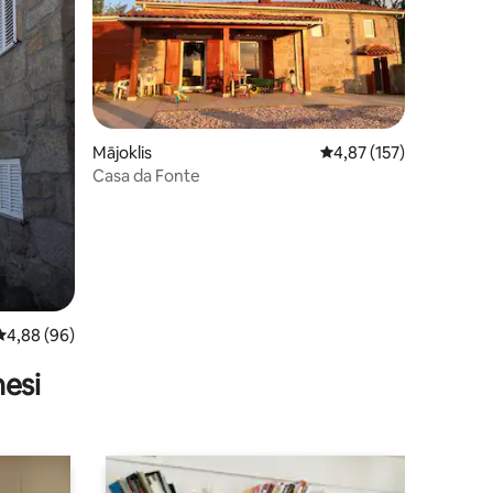
its: 53
Mājoklis
Vidējais vērtējums: 4,8
4,87 (157)
Casa da Fonte
Vidējais vērtējums: 4,88 no 5, atsauksmju skaits: 96
4,88 (96)
nesi