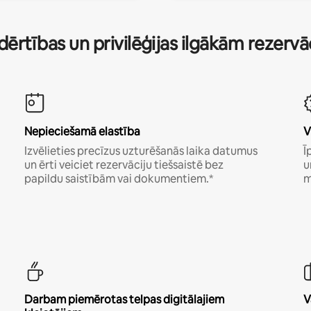
dērtības un privilēģijas ilgākām rezerv
Nepieciešamā elastība
V
Izvēlieties precīzus uzturēšanās laika datumus
Ī
un ērti veiciet rezervāciju tiešsaistē bez
u
papildu saistībām vai dokumentiem.*
m
Darbam piemērotas telpas digitālajiem
V