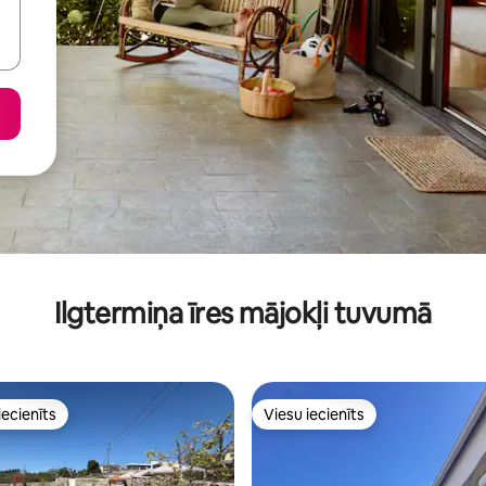
Ilgtermiņa īres mājokļi tuvumā
iecienīts
Viesu iecienīts
viesu iecienīts mājoklis
Viesu iecienīts