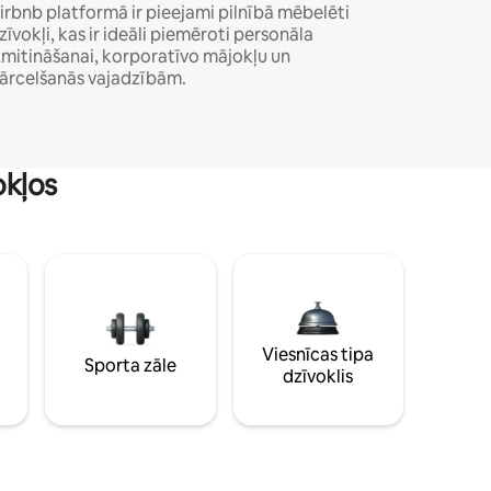
irbnb platformā ir pieejami pilnībā mēbelēti
zīvokļi, kas ir ideāli piemēroti personāla
zmitināšanai, korporatīvo mājokļu un
ārcelšanās vajadzībām.
okļos
Viesnīcas tipa
Sporta zāle
dzīvoklis