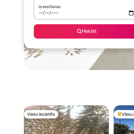
Izrakstīšanās
Meklēt
Viesu iecienīts
Viesu 
Viesu iecienīts
Populārs 