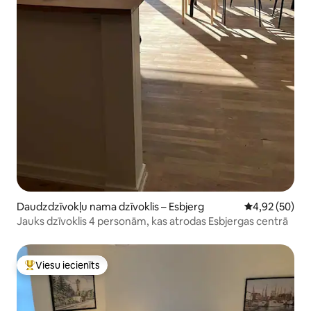
Daudzdzīvokļu nama dzīvoklis – Esbjerg
Vidējais vērtē
4,92 (50)
Jauks dzīvoklis 4 personām, kas atrodas Esbjergas centrā
Viesu iecienīts
Populārs viesu iecienīts mājoklis