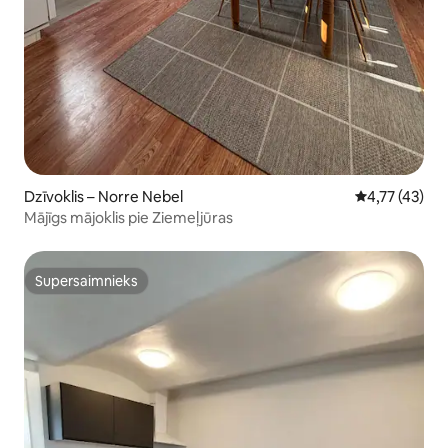
Dzīvoklis – Norre Nebel
Vidējais vērtē
4,77 (43)
Mājīgs mājoklis pie Ziemeļjūras
Supersaimnieks
Supersaimnieks