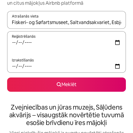
un citus mājokļus Airbnb platformā
Atrašanās vieta
Kad rezultāti kļūs pieejami, izmantojiet bultiņu uz augšu un uz le
Reģistrēšanās
Izrakstīšanās
Meklēt
Zvejniecības un jūras muzejs, Sāļūdens
akvārijs – visaugstāk novērtētie tuvumā
esošie brīvdienu īres mājokļi