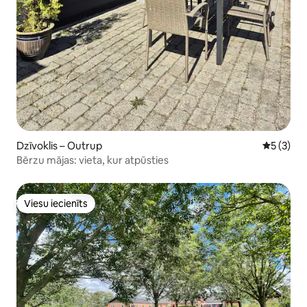
Dzīvoklis – Outrup
Vidējais 
5 (3)
Bērzu mājas: vieta, kur atpūsties
Viesu iecienīts
Viesu iecienīts