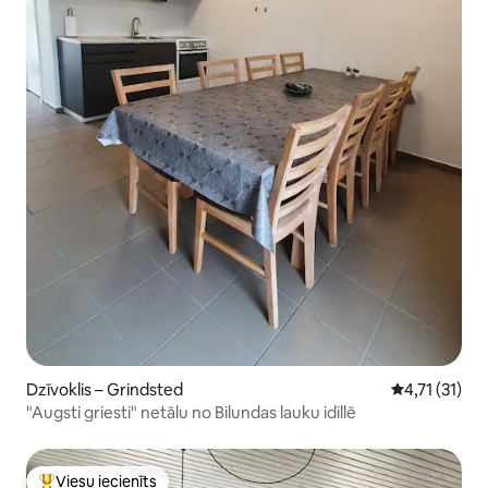
Dzīvoklis – Grindsted
Vidējais vērt
4,71 (31)
"Augsti griesti" netālu no Bilundas lauku idillē
Viesu iecienīts