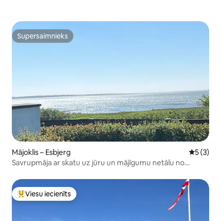
Supersaimnieks
Supersaimnieks
Mājoklis – Esbjerg
Vidējais 
5 (3)
Savrupmāja ar skatu uz jūru un mājīgumu netālu no
pilsētas centra
Viesu iecienīts
Populārs viesu iecienīts mājoklis