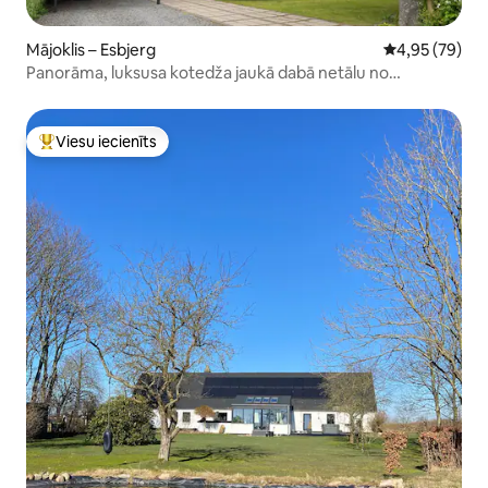
Mājoklis – Esbjerg
Vidējais vērtē
4,95 (79)
Panorāma, luksusa kotedža jaukā dabā netālu no
pludmales
Viesu iecienīts
Populārs viesu iecienīts mājoklis