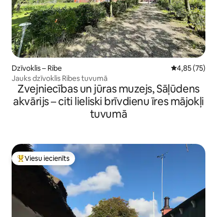
Dzīvoklis – Ribe
Vidējais vērtē
4,85 (75)
Jauks dzīvoklis Ribes tuvumā
Zvejniecības un jūras muzejs, Sāļūdens
akvārijs – citi lieliski brīvdienu īres mājokļi
tuvumā
Viesu iecienīts
Populārs viesu iecienīts mājoklis