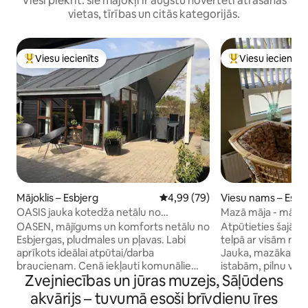
Viesi piekrīt: šie mājokļi ir augstu novērtēti atrašanās
vietas, tīrības un citās kategorijās.
Viesu iecienīts
Viesu iecienīts
Populārs viesu iecienīts mājoklis
Populārs viesu iec
Mājoklis – Esbjerg
Vidējais vērtējums: 4,99 no 5, a
4,99 (79)
Viesu nams – Esbj
OASIS jauka kotedža netālu no
Mazā māja - mājīgs
Esbjergas, pludmale un daba
OASEN, mājīgums un komforts netālu no
Atpūtieties šajā brīvi guļamajā, mierīgajā
Esbjergas, pludmales un pļavas. Labi
telpā ar visām mo
aprīkots ideālai atpūtai/darba
Jauka, mazāka māj
braucienam. Cenā iekļauti komunālie
istabām, pilnu virtuvi, veļas mazgātavu,
Zvejniecības un jūras muzejs, Sāļūdens
maksājumi. Gultas veļu un dvieļus var
vannasistabu un pr
iznomāt. Istaba ar 2 gultasvietām,
Nekārtīga telpa ar
akvārijs – tuvumā esoši brīvdienu īres
guļamistaba ar 2 gultasvietām. Piebūve
galdu/krēsliem ( kopīgs pamats ar