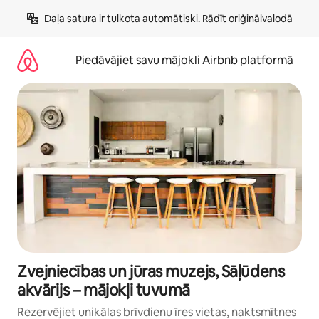
Aizvērt
Daļa satura ir tulkota automātiski. 
Rādīt oriģinālvalodā
un
iet
uz
Piedāvājiet savu mājokli Airbnb platformā
saturu
Zvejniecības un jūras muzejs, Sāļūdens
akvārijs – mājokļi tuvumā
Rezervējiet unikālas brīvdienu īres vietas, naktsmītnes