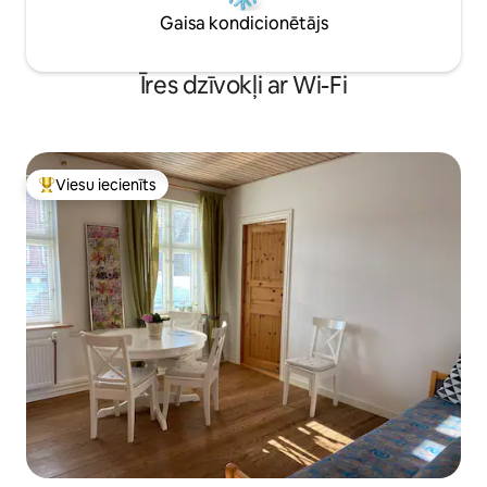
Gaisa kondicionētājs
Īres dzīvokļi ar Wi-Fi
Viesu iecienīts
Populārs viesu iecienīts mājoklis