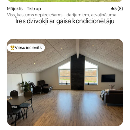
Mājoklis – Tistrup
Vidējais 
5 (8)
Viss, kas jums nepieciešams – darījumiem, atvaļinājumam,
Īres dzīvokļi ar gaisa kondicionētāju
ģimenēm
Viesu iecienīts
Populārs viesu iecienīts mājoklis