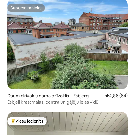
Supersaimnieks
Supersaimnieks
Daudzdzīvokļu nama dzīvoklis – Esbjerg
Vidējais vērtē
4,86 (64)
Esbjell krastmalas, centra un gājēju ielas vidū.
Viesu iecienīts
Populārs viesu iecienīts mājoklis