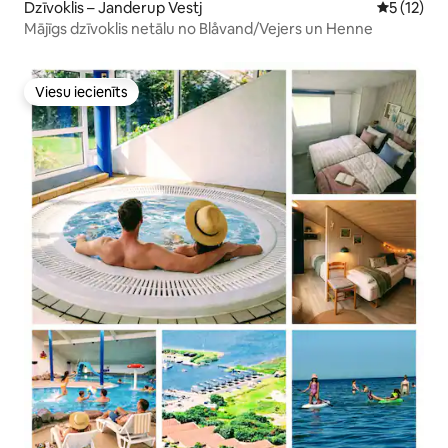
Dzīvoklis – Janderup Vestj
Vidējais v
5 (12)
Mājīgs dzīvoklis netālu no Blåvand/Vejers un Henne
Viesu iecienīts
Viesu iecienīts