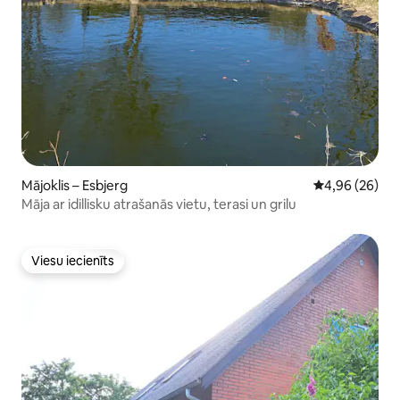
Mājoklis – Esbjerg
Vidējais vērtē
4,96 (26)
Māja ar idillisku atrašanās vietu, terasi un grilu
Viesu iecienīts
Viesu iecienīts