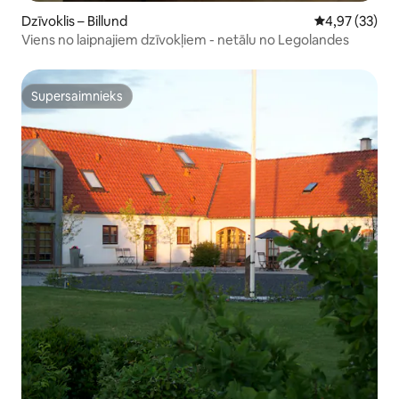
Dzīvoklis – Billund
Vidējais vērtē
4,97 (33)
Viens no laipnajiem dzīvokļiem - netālu no Legolandes
Supersaimnieks
Supersaimnieks