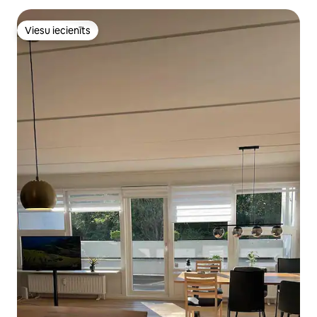
Viesu iecienīts
Viesu iecienīts