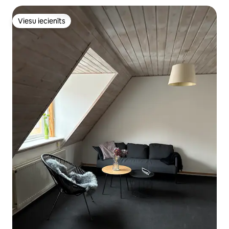
Viesu iecienīts
Viesu iecienīts