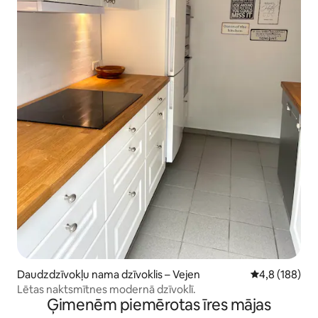
Daudzdzīvokļu nama dzīvoklis – Vejen
Vidējais vērtē
4,8 (188)
Lētas naktsmītnes modernā dzīvoklī.
Ģimenēm piemērotas īres mājas