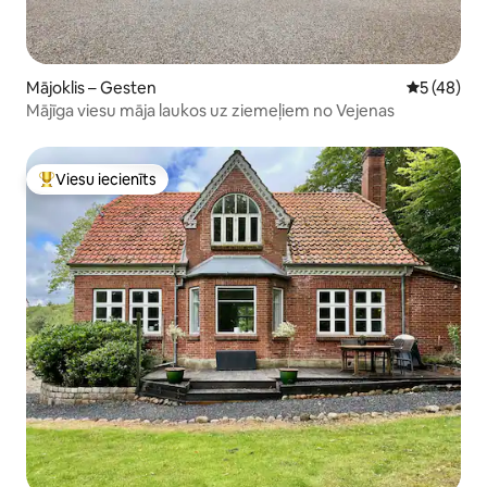
Mājoklis – Gesten
Vidējais vē
5 (48)
Mājīga viesu māja laukos uz ziemeļiem no Vejenas
Viesu iecienīts
Populārs viesu iecienīts mājoklis