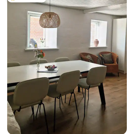
Populārs viesu iecienīts mājoklis