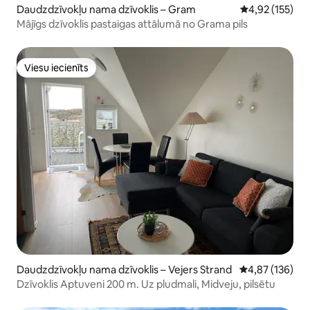
Daudzdzīvokļu nama dzīvoklis – Gram
Vidējais vērtēj
4,92 (155)
Mājīgs dzīvoklis pastaigas attālumā no Grama pils
Viesu iecienīts
Viesu iecienīts
Daudzdzīvokļu nama dzīvoklis – Vejers Strand
Vidējais vērtēj
4,87 (136)
Dzīvoklis Aptuveni 200 m. Uz pludmali, Midveju, pilsētu