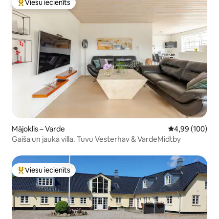
Viesu iecienīts
Populārs viesu iecienīts mājoklis
Mājoklis – Varde
Vidējais vērtēj
4,99 (100)
Gaiša un jauka villa. Tuvu Vesterhav & VardeMidtby
Viesu iecienīts
Populārs viesu iecienīts mājoklis