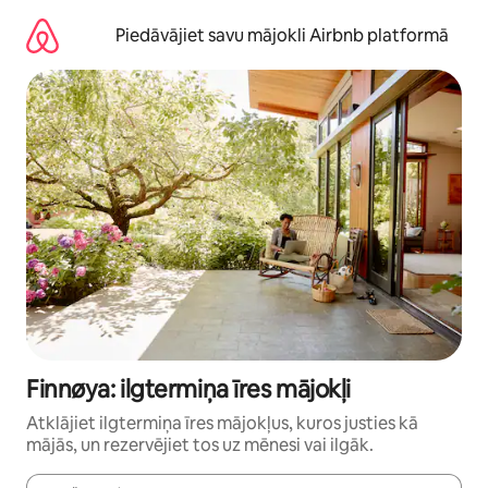
Aizvērt
un
Piedāvājiet savu mājokli Airbnb platformā
iet
uz
saturu
Finnøya: ilgtermiņa īres mājokļi
Atklājiet ilgtermiņa īres mājokļus, kuros justies kā
mājās, un rezervējiet tos uz mēnesi vai ilgāk.