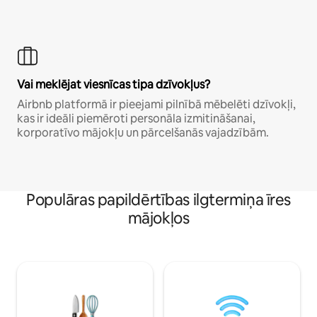
Vai meklējat viesnīcas tipa dzīvokļus?
Airbnb platformā ir pieejami pilnībā mēbelēti dzīvokļi,
kas ir ideāli piemēroti personāla izmitināšanai,
korporatīvo mājokļu un pārcelšanās vajadzībām.
Populāras papildērtības ilgtermiņa īres
mājokļos