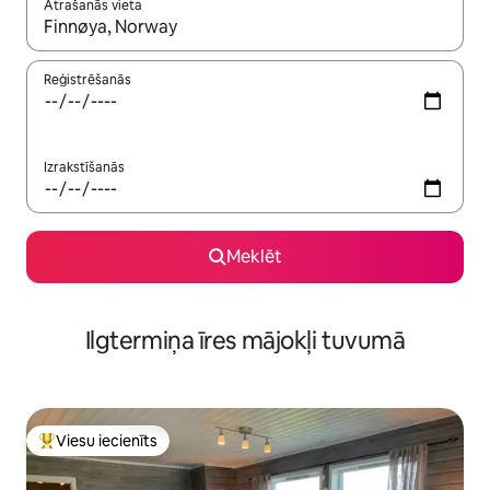
Atrašanās vieta
Kad rezultāti kļūs pieejami, izmantojiet bultiņu uz augšu un uz le
Reģistrēšanās
Izrakstīšanās
Meklēt
Ilgtermiņa īres mājokļi tuvumā
Viesu iecienīts
Populārs viesu iecienīts mājoklis