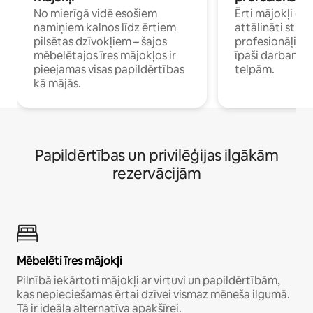
No mierīgā vidē esošiem
Ērti mājokļi ce
namiņiem kalnos līdz ērtiem
attālināti strā
pilsētas dzīvokļiem – šajos
profesionāļiem 
mēbelētajos īres mājokļos ir
īpaši darbam 
pieejamas visas papildērtības
telpām.
kā mājās.
Papildērtības un privilēģijas ilgākām
rezervācijām
Mēbelēti īres mājokļi
Pilnībā iekārtoti mājokļi ar virtuvi un papildērtībām,
kas nepieciešamas ērtai dzīvei vismaz mēneša ilgumā.
Tā ir ideāla alternatīva apakšīrei.