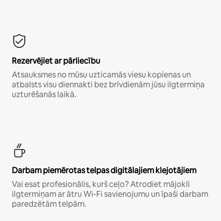
Rezervējiet ar pārliecību
Atsauksmes no mūsu uzticamās viesu kopienas un
atbalsts visu diennakti bez brīvdienām jūsu ilgtermiņa
uzturēšanās laikā.
Darbam piemērotas telpas digitālajiem klejotājiem
Vai esat profesionālis, kurš ceļo? Atrodiet mājokli
ilgtermiņam ar ātru Wi-Fi savienojumu un īpaši darbam
paredzētām telpām.