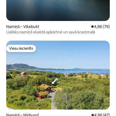
Namiņš – Vikebukt
Vidējais vērtē
4,96 (79)
Lielisks namiņš skaistā apkārtnē un savā krastmalā
Viesu iecienīts
Viesu iecienīts
Namiņš – Midsund
Vidējais vērtē
4,86 (42)