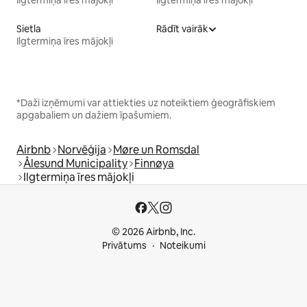
Ilgtermiņa īres mājokļi
Ilgtermiņa īres mājokļi
Sietla
Rādīt vairāk
Ilgtermiņa īres mājokļi
*Daži izņēmumi var attiekties uz noteiktiem ģeogrāfiskiem
apgabaliem un dažiem īpašumiem.
Airbnb
Norvēģija
Møre un Romsdal
Ålesund Municipality
Finnøya
Ilgtermiņa īres mājokļi
© 2026 Airbnb, Inc.
Privātums
Noteikumi