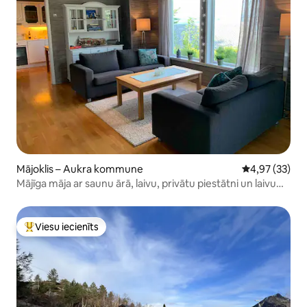
Mājoklis – Aukra kommune
Vidējais vērtē
4,97 (33)
Mājīga māja ar saunu ārā, laivu, privātu piestātni un laivu
namiņu
Viesu iecienīts
Populārs viesu iecienīts mājoklis