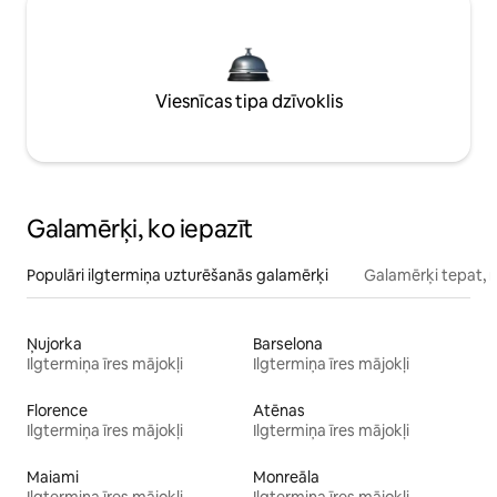
Viesnīcas tipa dzīvoklis
Galamērķi, ko iepazīt
Populāri ilgtermiņa uzturēšanās galamērķi
Galamērķi tepat, 
Ņujorka
Barselona
Ilgtermiņa īres mājokļi
Ilgtermiņa īres mājokļi
Florence
Atēnas
Ilgtermiņa īres mājokļi
Ilgtermiņa īres mājokļi
Maiami
Monreāla