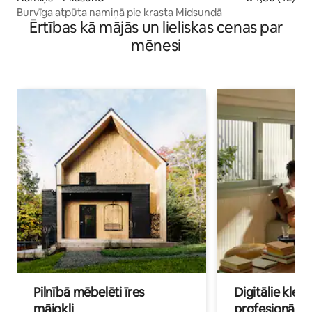
Burvīga atpūta namiņā pie krasta Midsundā
Ērtības kā mājās un lieliskas cenas par
mēnesi
Pilnībā mēbelēti īres
Digitālie klejo
mājokļi
profesionāļi