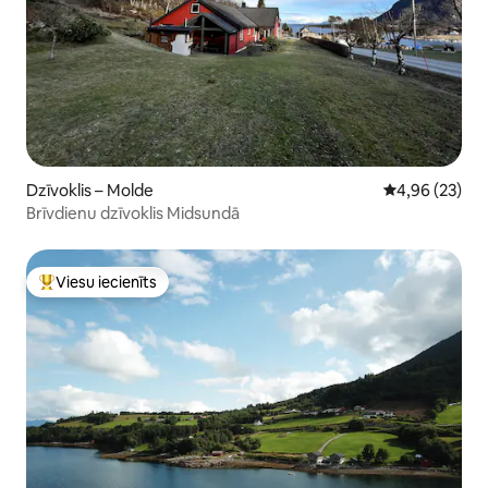
Dzīvoklis – Molde
Vidējais vērtē
4,96 (23)
Brīvdienu dzīvoklis Midsundā
Viesu iecienīts
Populārs viesu iecienīts mājoklis