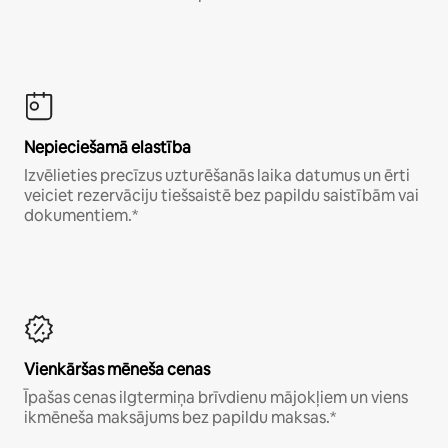
Nepieciešamā elastība
Izvēlieties precīzus uzturēšanās laika datumus un ērti
veiciet rezervāciju tiešsaistē bez papildu saistībām vai
dokumentiem.*
Vienkāršas mēneša cenas
Īpašas cenas ilgtermiņa brīvdienu mājokļiem un viens
ikmēneša maksājums bez papildu maksas.*