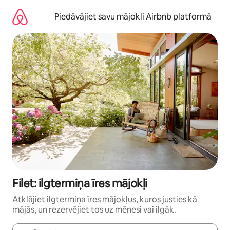
Aizvērt
un
Piedāvājiet savu mājokli Airbnb platformā
iet
uz
saturu
Filet: ilgtermiņa īres mājokļi
Atklājiet ilgtermiņa īres mājokļus, kuros justies kā
mājās, un rezervējiet tos uz mēnesi vai ilgāk.