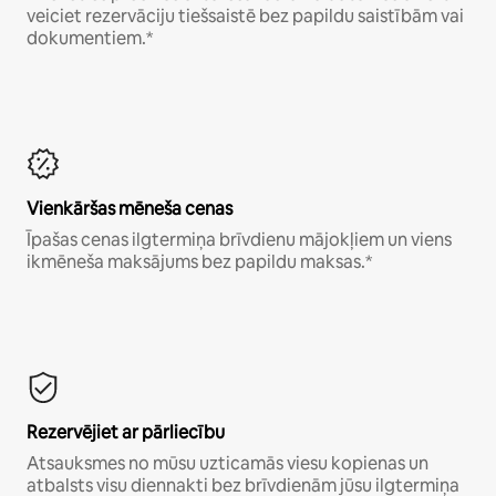
veiciet rezervāciju tiešsaistē bez papildu saistībām vai
dokumentiem.*
Vienkāršas mēneša cenas
Īpašas cenas ilgtermiņa brīvdienu mājokļiem un viens
ikmēneša maksājums bez papildu maksas.*
Rezervējiet ar pārliecību
Atsauksmes no mūsu uzticamās viesu kopienas un
atbalsts visu diennakti bez brīvdienām jūsu ilgtermiņa