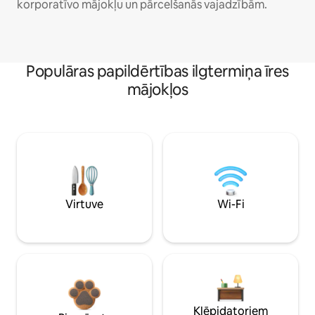
korporatīvo mājokļu un pārcelšanās vajadzībām.
Populāras papildērtības ilgtermiņa īres
mājokļos
Virtuve
Wi-Fi
Klēpjdatoriem