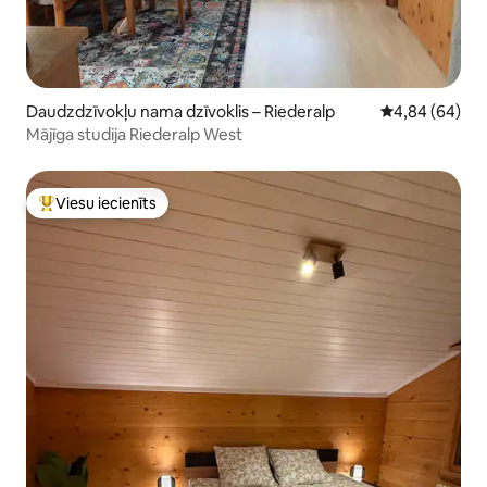
Daudzdzīvokļu nama dzīvoklis – Riederalp
Vidējais vērtē
4,84 (64)
Mājīga studija Riederalp West
Viesu iecienīts
Populārs viesu iecienīts mājoklis