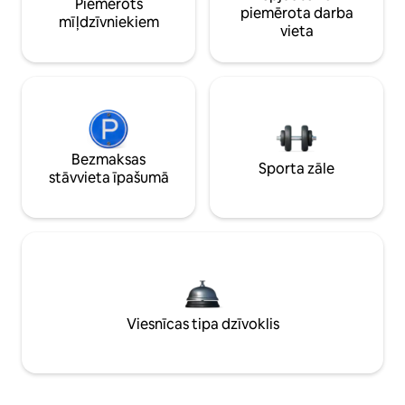
Piemērots
piemērota darba
mīļdzīvniekiem
vieta
Bezmaksas
Sporta zāle
stāvvieta īpašumā
Viesnīcas tipa dzīvoklis