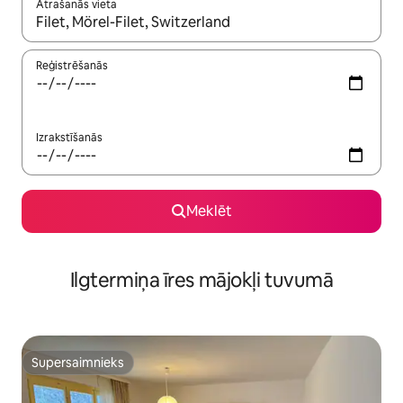
Atrašanās vieta
Kad rezultāti kļūs pieejami, izmantojiet bultiņu uz augšu un uz le
Reģistrēšanās
Izrakstīšanās
Meklēt
Ilgtermiņa īres mājokļi tuvumā
Supersaimnieks
Supersaimnieks