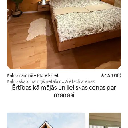
Kalnu namiņš – Mörel-Filet
Vidējais vērtē
4,94 (18)
Kalnu skatu namiņš netālu no Aletsch arēnas
Ērtības kā mājās un lieliskas cenas par
mēnesi