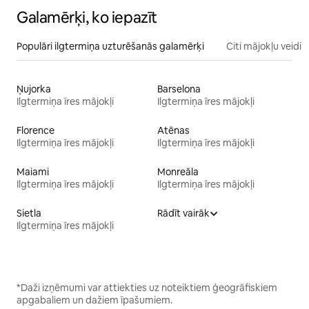
Galamērķi, ko iepazīt
Populāri ilgtermiņa uzturēšanās galamērķi
Citi mājokļu veidi
Ņujorka
Barselona
Ilgtermiņa īres mājokļi
Ilgtermiņa īres mājokļi
Florence
Atēnas
Ilgtermiņa īres mājokļi
Ilgtermiņa īres mājokļi
Maiami
Monreāla
Ilgtermiņa īres mājokļi
Ilgtermiņa īres mājokļi
Sietla
Rādīt vairāk
Ilgtermiņa īres mājokļi
*Daži izņēmumi var attiekties uz noteiktiem ģeogrāfiskiem
apgabaliem un dažiem īpašumiem.