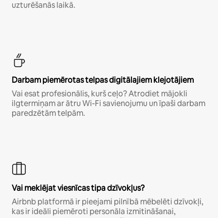
uzturēšanās laikā.
Darbam piemērotas telpas digitālajiem klejotājiem
Vai esat profesionālis, kurš ceļo? Atrodiet mājokli
ilgtermiņam ar ātru Wi-Fi savienojumu un īpaši darbam
paredzētām telpām.
Vai meklējat viesnīcas tipa dzīvokļus?
Airbnb platformā ir pieejami pilnībā mēbelēti dzīvokļi,
kas ir ideāli piemēroti personāla izmitināšanai,