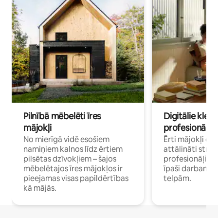
Pilnībā mēbelēti īres
Digitālie klejo
mājokļi
profesionāļi
No mierīgā vidē esošiem
Ērti mājokļi ce
namiņiem kalnos līdz ērtiem
attālināti strā
pilsētas dzīvokļiem – šajos
profesionāļiem 
mēbelētajos īres mājokļos ir
īpaši darbam 
pieejamas visas papildērtības
telpām.
kā mājās.