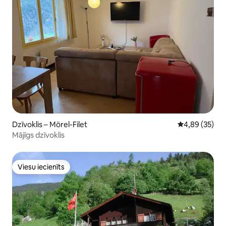
Dzīvoklis – Mörel-Filet
Vidējais vērtē
4,89 (35)
Mājīgs dzīvoklis
Viesu iecienīts
Viesu iecienīts