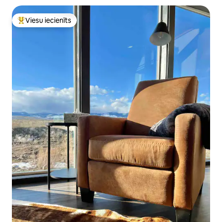
Viesu iecienīts
Populārs viesu iecienīts mājoklis