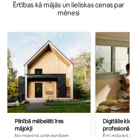
Ērtības kā mājās un lieliskas cenas par
mēnesi
Pilnībā mēbelēti īres
Digitālie klejo
mājokļi
profesionāļi
No mierīgā vidē esošiem
Ērti mājokļi ce