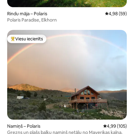
Rindu māja – Polaris
Vidējais vērtē
4,98 (59)
Polaris Paradise, Elkhorn
Viesu iecienīts
Populārs viesu iecienīts mājoklis
Namiņš – Polaris
Vidējais vērtēj
4,99 (105)
Grezns un plašs baļķu namiņš netālu no Maverikas kalna.