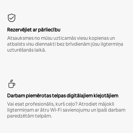
Rezervējiet ar pārliecību
Atsauksmes no mūsu uzticamās viesu kopienas un
atbalsts visu diennakti bez brīvdienām jūsu ilgtermiņa
uzturēšanās laikā.
Darbam piemērotas telpas digitālajiem klejotājiem
Vai esat profesionālis, kurš ceļo? Atrodiet mājokli
ilgtermiņam ar ātru Wi-Fi savienojumu un īpaši darbam
paredzētām telpām.