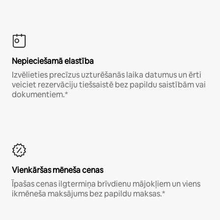
Nepieciešamā elastība
Izvēlieties precīzus uzturēšanās laika datumus un ērti
veiciet rezervāciju tiešsaistē bez papildu saistībām vai
dokumentiem.*
Vienkāršas mēneša cenas
Īpašas cenas ilgtermiņa brīvdienu mājokļiem un viens
ikmēneša maksājums bez papildu maksas.*