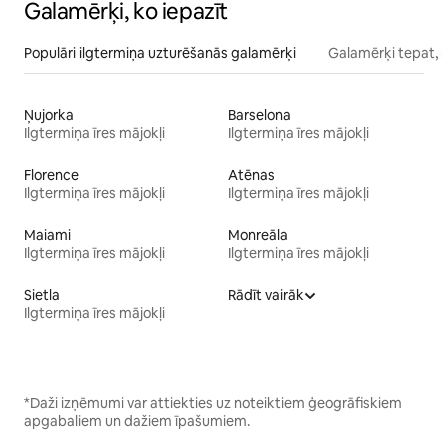
Galamērķi, ko iepazīt
Populāri ilgtermiņa uzturēšanās galamērķi
Galamērķi tepat, 
Ņujorka
Barselona
Ilgtermiņa īres mājokļi
Ilgtermiņa īres mājokļi
Florence
Atēnas
Ilgtermiņa īres mājokļi
Ilgtermiņa īres mājokļi
Maiami
Monreāla
Ilgtermiņa īres mājokļi
Ilgtermiņa īres mājokļi
Sietla
Rādīt vairāk
Ilgtermiņa īres mājokļi
*Daži izņēmumi var attiekties uz noteiktiem ģeogrāfiskiem
apgabaliem un dažiem īpašumiem.