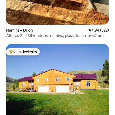
Namiņš – Dillon
Vidējais vērtēj
4,94 (322)
Alturas 2 – 2BR moderna namiņa, plašs skats + privātums
Viesu iecienīts
Populārs viesu iecienīts mājoklis