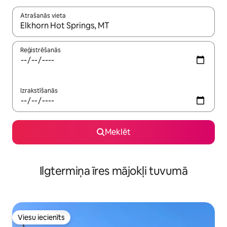
Atrašanās vieta
Kad rezultāti kļūs pieejami, izmantojiet bultiņu uz augšu un uz le
Reģistrēšanās
Izrakstīšanās
Meklēt
Ilgtermiņa īres mājokļi tuvumā
Viesu iecienīts
Viesu iecienīts