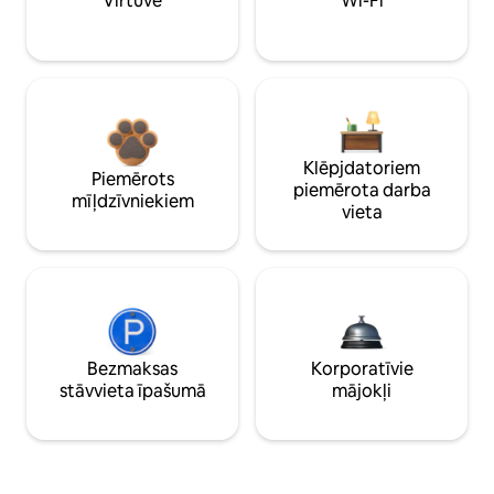
Virtuve
Wi-Fi
Klēpjdatoriem
Piemērots
piemērota darba
mīļdzīvniekiem
vieta
Bezmaksas
Korporatīvie
stāvvieta īpašumā
mājokļi