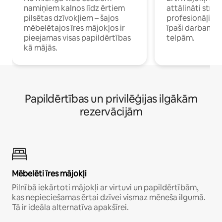
namiņiem kalnos līdz ērtiem
attālināti strā
pilsētas dzīvokļiem – šajos
profesionāļiem 
mēbelētajos īres mājokļos ir
īpaši darbam 
pieejamas visas papildērtības
telpām.
kā mājās.
Papildērtības un privilēģijas ilgākām
rezervācijām
Mēbelēti īres mājokļi
Pilnībā iekārtoti mājokļi ar virtuvi un papildērtībām,
kas nepieciešamas ērtai dzīvei vismaz mēneša ilgumā.
Tā ir ideāla alternatīva apakšīrei.