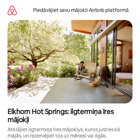
Aizvērt
un
Piedāvājiet savu mājokli Airbnb platformā
iet
uz
saturu
Elkhorn Hot Springs: ilgtermiņa īres
mājokļi
Atklājiet ilgtermiņa īres mājokļus, kuros justies kā
mājās, un rezervējiet tos uz mēnesi vai ilgāk.