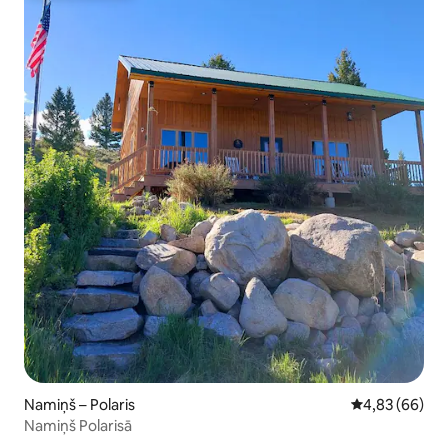
Namiņš – Polaris
Vidējais vērtē
4,83 (66)
Namiņš Polarisā