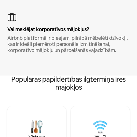
Vai meklējat korporatīvos mājokļus?
Airbnb platformā ir pieejami pilnībā mēbelēti dzīvokļi,
kas ir ideāli piemēroti personāla izmitināšanai,
korporatīvo mājokļu un pārcelšanās vajadzībām.
Populāras papildērtības ilgtermiņa īres
mājokļos