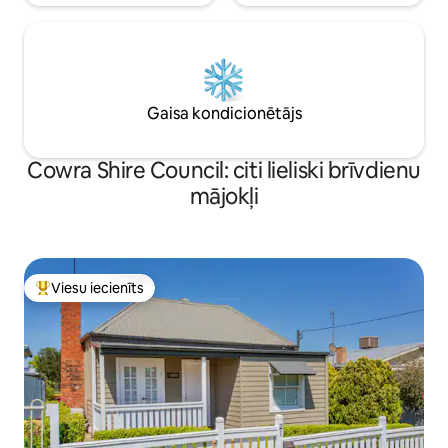
Gaisa kondicionētājs
Cowra Shire Council: citi lieliski brīvdienu
mājokļi
Viesu iecienīts
Populārs viesu iecienīts mājoklis