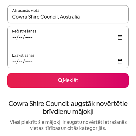
Atrašanās vieta
Kad rezultāti kļūs pieejami, izmantojiet bultiņu uz augšu un uz le
Reģistrēšanās
Izrakstīšanās
Meklēt
Cowra Shire Council: augstāk novērtētie
brīvdienu mājokļi
Viesi piekrīt: šie mājokļi ir augstu novērtēti atrašanās
vietas, tīrības un citās kategorijās.