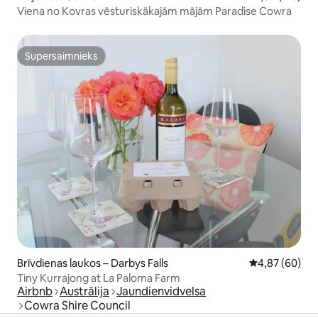
Viena no Kovras vēsturiskākajām mājām Paradise Cowra
Supersaimnieks
Supersaimnieks
Brīvdienas laukos – Darbys Falls
Vidējais vērtē
4,87 (60)
Tiny Kurrajong at La Paloma Farm
Airbnb
Austrālija
Jaundienvidvelsa
Cowra Shire Council