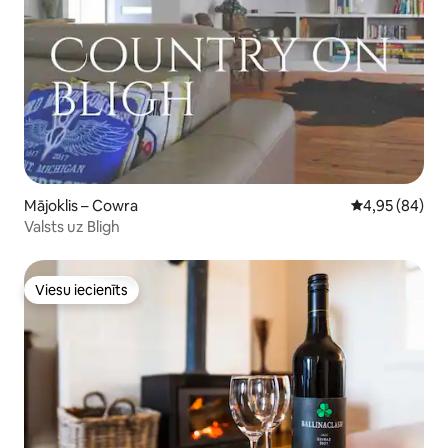
Mājoklis – Cowra
Vidējais vērtē
4,95 (84)
Valsts uz Bligh
Viesu iecienīts
Viesu iecienīts