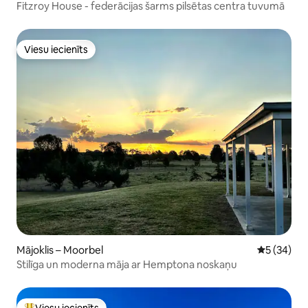
Fitzroy House - federācijas šarms pilsētas centra tuvumā
Viesu iecienīts
Viesu iecienīts
Mājoklis – Moorbel
Vidējais vē
5 (34)
Stilīga un moderna māja ar Hemptona noskaņu
Viesu iecienīts