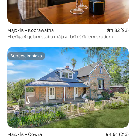
Mājoklis – Koorawatha
Vidējais vērtē
4,82 (93)
Mierīga 4 guļamistabu māja ar brīnišķīgiem skatiem
Supersaimnieks
Supersaimnieks
Mājoklis – Cowra
Vidējais vērtēj
4,64 (213)