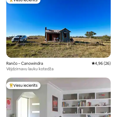
Populārs viesu iecienīts mājoklis
Rančo – Canowindra
Vidējais vērtē
4,96 (26)
Vējdzirnavu lauku kotedža
Viesu iecienīts
Populārs viesu iecienīts mājoklis