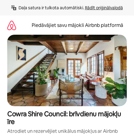
Aizvērt
Daļa satura ir tulkota automātiski. 
Rādīt oriģinālvalodā
un
iet
uz
Piedāvājiet savu mājokli Airbnb platformā
saturu
Cowra Shire Council: brīvdienu mājokļu
īre
Atrodiet un rezervējiet unikālus mājokļus ar Airbnb