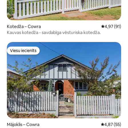
Kotedža – Cowra
Vidējais vērtē
4,97 (91)
Kauvas kotedža - savdabīga vēsturiska kotedža.
Viesu iecienīts
Viesu iecienīts
Mājoklis – Cowra
Vidējais vērtē
4,87 (55)