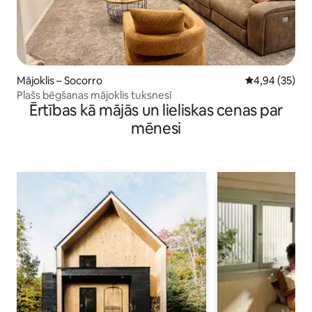
Mājoklis – Socorro
Vidējais vērtē
4,94 (35)
Plašs bēgšanas mājoklis tuksnesī
Ērtības kā mājās un lieliskas cenas par
mēnesi