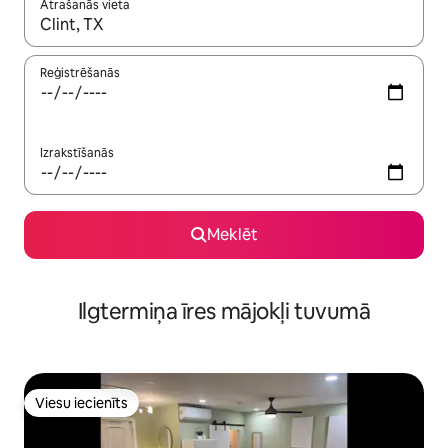
Atrašanās vieta
Kad rezultāti kļūs pieejami, izmantojiet bultiņu uz augšu un uz le
Reģistrēšanās
Izrakstīšanās
Meklēt
Ilgtermiņa īres mājokļi tuvumā
Viesu iecienīts
Viesu iecienīts