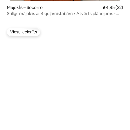
Mājoklis – Socorro
Vidējais vērtē
4,95 (22)
Stilīgs mājoklis ar 4 guļamistabām • Atvērts plānojums •
Viedtelevizori B
Viesu iecienīts
Viesu iecienīts