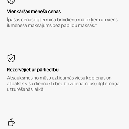
Vienkāršas mēneša cenas
Īpašas cenas ilgtermiņa brīvdienu mājokļiem un viens
ikmēneša maksājums bez papildu maksas.*
Rezervējiet ar pārliecību
Atsauksmes no mūsu uzticamās viesu kopienas un
atbalsts visu diennakti bez brīvdienām jūsu ilgtermiņa
uzturēšanās laikā.