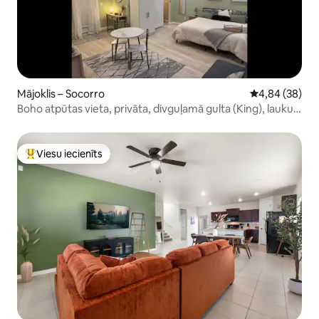
Mājoklis – Socorro
Vidējais vērtē
4,84 (38)
Boho atpūtas vieta, privāta, divguļamā gulta (King), lauku
dzīve
Viesu iecienīts
Populārs viesu iecienīts mājoklis