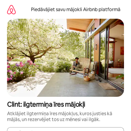
Aizvērt
un
Piedāvājiet savu mājokli Airbnb platformā
iet
uz
saturu
Clint: ilgtermiņa īres mājokļi
Atklājiet ilgtermiņa īres mājokļus, kuros justies kā
mājās, un rezervējiet tos uz mēnesi vai ilgāk.