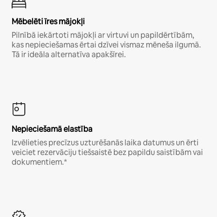
Mēbelēti īres mājokļi
Pilnībā iekārtoti mājokļi ar virtuvi un papildērtībām,
kas nepieciešamas ērtai dzīvei vismaz mēneša ilgumā.
Tā ir ideāla alternatīva apakšīrei.
Nepieciešamā elastība
Izvēlieties precīzus uzturēšanās laika datumus un ērti
veiciet rezervāciju tiešsaistē bez papildu saistībām vai
dokumentiem.*