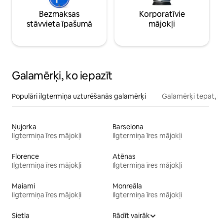
Bezmaksas
Korporatīvie
stāvvieta īpašumā
mājokļi
Galamērķi, ko iepazīt
Populāri ilgtermiņa uzturēšanās galamērķi
Galamērķi tepat, 
Ņujorka
Barselona
Ilgtermiņa īres mājokļi
Ilgtermiņa īres mājokļi
Florence
Atēnas
Ilgtermiņa īres mājokļi
Ilgtermiņa īres mājokļi
Maiami
Monreāla
Ilgtermiņa īres mājokļi
Ilgtermiņa īres mājokļi
Sietla
Rādīt vairāk