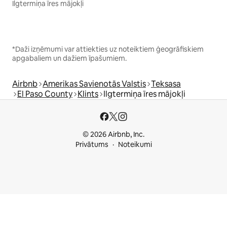
Ilgtermiņa īres mājokļi
*Daži izņēmumi var attiekties uz noteiktiem ģeogrāfiskiem
apgabaliem un dažiem īpašumiem.
Airbnb
Amerikas Savienotās Valstis
Teksasa
El Paso County
Klints
Ilgtermiņa īres mājokļi
© 2026 Airbnb, Inc.
Privātums
Noteikumi