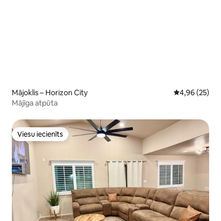
Mājoklis – Horizon City
Vidējais vērtē
4,96 (25)
Mājīga atpūta
Viesu iecienīts
Viesu iecienīts