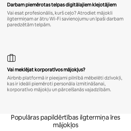
Darbam piemērotas telpas digitālajiem klejotājiem
Vai esat profesionālis, kurš ceļo? Atrodiet mājokli
ilgtermiņam ar ātru Wi-Fi savienojumu un īpaši darbam
paredzētām telpām.
Vai meklējat korporatīvos mājokļus?
Airbnb platformā ir pieejami pilnībā mēbelēti dzīvokļi,
kas ir ideāli piemēroti personāla izmitināšanai,
korporatīvo mājokļu un pārcelšanās vajadzībām.
Populāras papildērtības ilgtermiņa īres
mājokļos