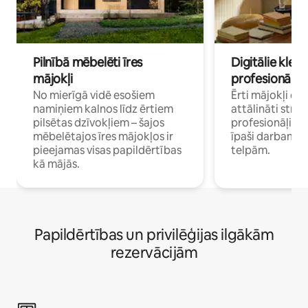
Pilnībā mēbelēti īres
Digitālie klejo
mājokļi
profesionāļi
No mierīgā vidē esošiem
Ērti mājokļi ce
namiņiem kalnos līdz ērtiem
attālināti strā
pilsētas dzīvokļiem – šajos
profesionāļiem 
mēbelētajos īres mājokļos ir
īpaši darbam 
pieejamas visas papildērtības
telpām.
kā mājās.
Papildērtības un privilēģijas ilgākām
rezervācijām