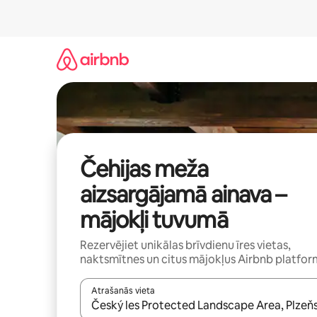
Aizvērt
un
iet
uz
saturu
Čehijas meža
aizsargājamā ainava –
mājokļi tuvumā
Rezervējiet unikālas brīvdienu īres vietas,
naktsmītnes un citus mājokļus Airbnb platfo
Atrašanās vieta
Kad rezultāti kļūs pieejami, izmantojiet bultiņu uz