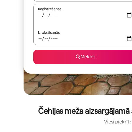
Reģistrēšanās
Izrakstīšanās
Meklēt
Čehijas meža aizsargājamā a
Viesi piekrīt