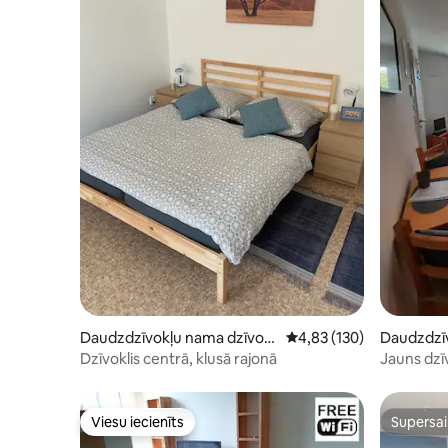
Daudzdzīvokļu nama dzīvokli
Vidējais vērtējums: 4,83
4,83 (130)
Daudzdzīv
s
is
Dzīvoklis centrā, klusā rajonā
Jauns dzīv
Viesu iecienīts
Supersa
Viesu iecienīts
Supersa