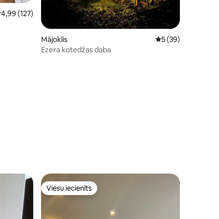
idējais vērtējums: 4,99 no 5, atsauksmju skaits: 127
4,99 (127)
Mājoklis
Vidējais vērtējums:
5 (39)
Ezera kotedžas daba
its: 41
Viesu iecienīts
Viesu iecienīts