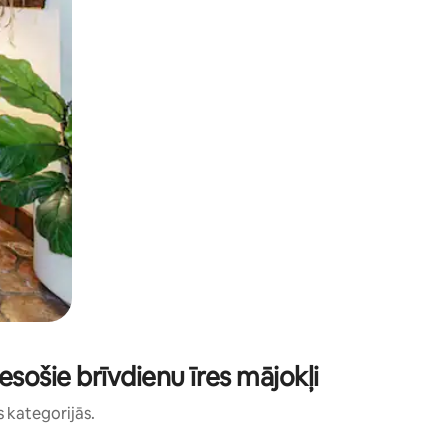
sošie brīvdienu īres mājokļi
s kategorijās.