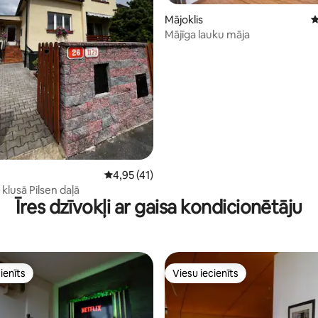
Mājoklis
V
Mājīga lauku māja
5 no 5, atsauksmju skaits: 47
Vidējais vērtējums: 4,95 no 5, atsauksmju ska
4,95 (41)
lusā Pilsen daļā
Īres dzīvokļi ar gaisa kondicionētāju
ienīts
Viesu iecienīts
ienīts
Viesu iecienīts