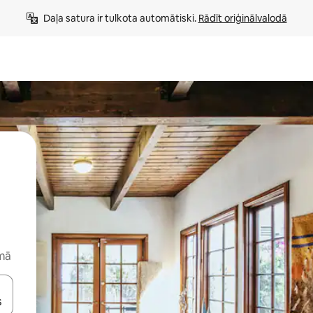
Daļa satura ir tulkota automātiski. 
Rādīt oriģinālvalodā
rmā
 augšu un uz leju vai izpētiet tos, pieskaroties ekrānam vai pavelkot pa 