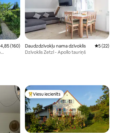
idējais vērtējums: 4,85 no 5, atsauksmju skaits: 160
4,85 (160)
Daudzdzīvokļu nama dzīvoklis
Vidējais vērtējums:
5 (22)
o
Dzīvoklis Zetzl - Apollo tauriņš
ts: 339
Viesu iecienīts
Populārs viesu iecienīts mājoklis