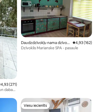
Daudzdzīvokļu nama dzīvokli
Vidējais vērtējums: 4,9
4,93 (162)
s
Dzīvoklis Marianske SPA - pasaule
ts: 120
idējais vērtējums: 4,93 no 5, atsauksmju skaits: 271
4,93 (271)
 un dabas,
Viesu iecienīts
Viesu iecienīts