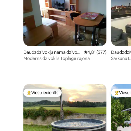
Daudzdzīvokļu nama dzīvokli
Vidējais vērtējums: 4,81
4,81 (377)
Daudzdzīv
s
s
Moderns dzīvoklis Toplage rajonā
Sarkanā 
Viesu iecienīts
Viesu 
Populārs viesu iecienīts mājoklis
Populārs 