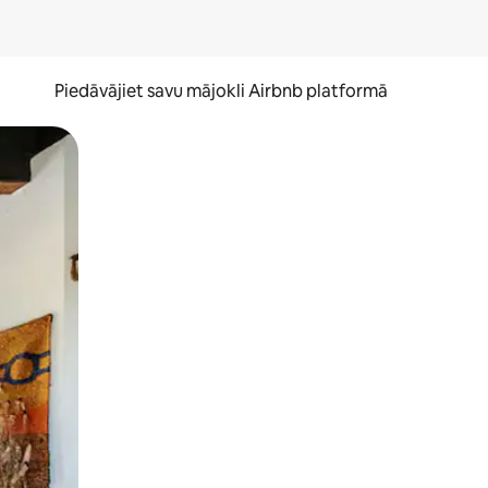
Piedāvājiet savu mājokli Airbnb platformā
to ar pirkstu.