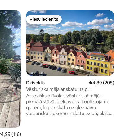
Kotedža
Viesu iecienīts
Supersa
s
Viesu iecienīts
Supersa
Mājīga ko
Bezdruži
Kotedžā v
un tā atr
netālu no
vietu, ku
ar ģimeni
aprīkota v
vannasist
papildu 
un mājīg
Dzīvoklis
Vidējais vērtējums: 4,89
4,89 (208)
viesiem. 
baudīt br
Vēsturiska māja ar skatu uz pili
dzīvnieki
Atsevišķs dzīvoklis vēsturiskā mājā -
gaisotni.
pirmajā stāvā, piekļuve pa koplietojamu
gaiteni; logi ar skatu uz gleznainu
vēsturisku laukumu + skatu uz pili; plaša,
atjaunota vannasistaba + veļas mašīna;
divas guļamistabas; vienkārša, vecāka
virtuve. Ja rezervācija veikta 1-2
ts: 142
idējais vērtējums: 4,99 no 5, atsauksmju skaits: 116
4,99 (116)
personām, pieejama istaba Nr. 1 (ar TV); ja