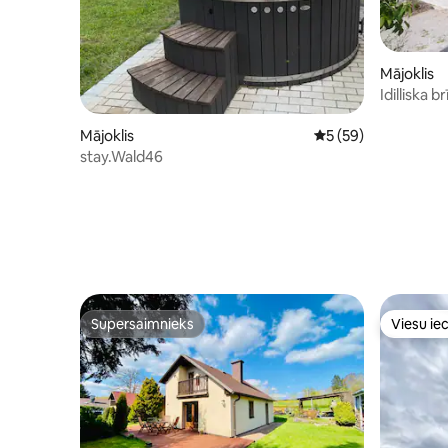
Mājoklis
Idilliska 
Mājoklis
Vidējais vērtējums: 
5 (59)
stay.Wald46
Supersaimnieks
Viesu iec
Supersaimnieks
Viesu iec