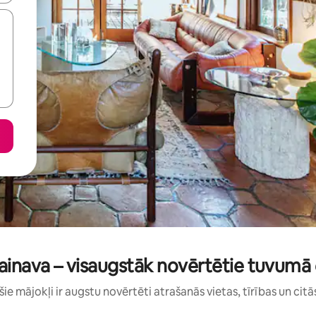
inava – visaugstāk novērtētie tuvumā e
: šie mājokļi ir augstu novērtēti atrašanās vietas, tīrības un citā