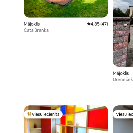
Mājoklis
Vidējais vērtējums: 4,8
4,85 (47)
Čata Branka
Mājoklis
Domeček k
Viesu iecienīts
Viesu iec
Populārs viesu iecienīts mājoklis
Viesu iec