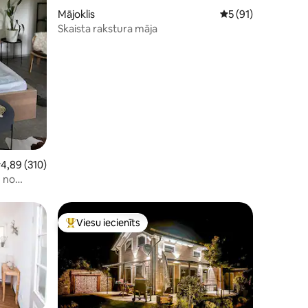
Mājoklis
Vidējais vērtējums:
5 (91)
Skaista rakstura māja
ts: 113
idējais vērtējums: 4,89 no 5, atsauksmju skaits: 310
4,89 (310)
u no
Viesu iecienīts
s
Populārs viesu iecienīts mājoklis