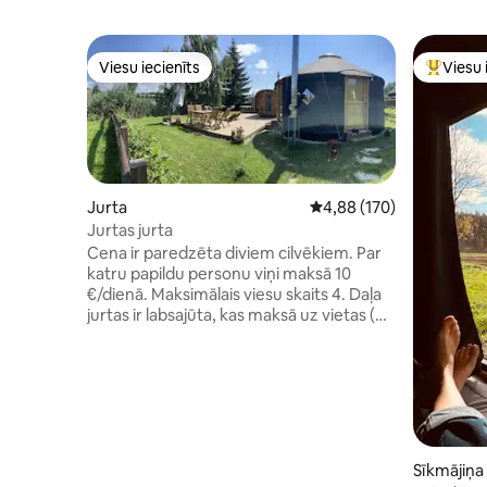
Viesu iecienīts
Viesu 
Viesu iecienīts
Populārs 
Jurta
Vidējais vērtējums: 4,88
4,88 (170)
Jurtas jurta
Cena ir paredzēta diviem cilvēkiem. Par
katru papildu personu viņi maksā 10
€/dienā. Maksimālais viesu skaits 4. Daļa
jurtas ir labsajūta, kas maksā uz vietas (
20 €/dienā) Neuztraucieties, mēs ar jums
sazināsimies pēc rezervācijas veikšanas
un apstiprināsim papildu pakalpojumus.
Izbaudiet satriecošu skatu uz dīķi tieši no
jurtas. Apkārt jums skries aitu
ganāmpulks. Īpašums ir iežogots. Ja jums
kaut kas ir nepieciešams, varat izmantot
Sīkmājiņa
izveidotā krodziņa pakalpojumus, kas