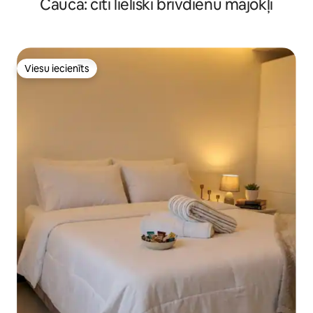
Cauca: citi lieliski brīvdienu mājokļi
Viesu iecienīts
Viesu iecienīts