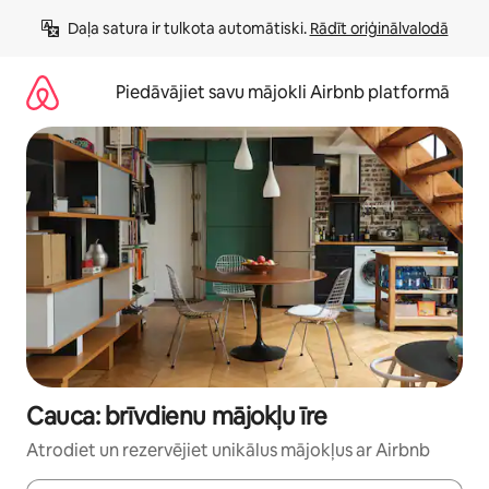
Aizvērt
Daļa satura ir tulkota automātiski. 
Rādīt oriģinālvalodā
un
iet
uz
Piedāvājiet savu mājokli Airbnb platformā
saturu
Cauca: brīvdienu mājokļu īre
Atrodiet un rezervējiet unikālus mājokļus ar Airbnb