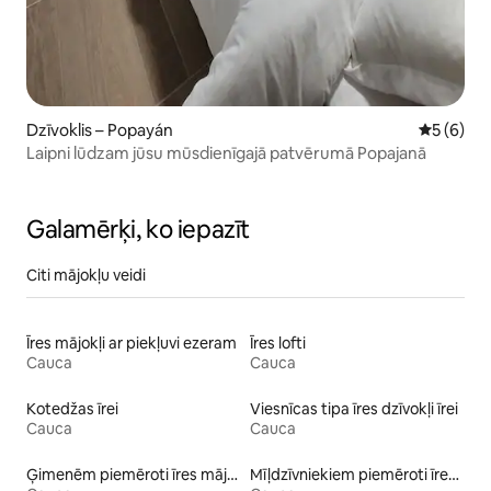
Dzīvoklis – Popayán
Vidējais 
5 (6)
Laipni lūdzam jūsu mūsdienīgajā patvērumā Popajanā
Galamērķi, ko iepazīt
Citi mājokļu veidi
Īres mājokļi ar piekļuvi ezeram
Īres lofti
Cauca
Cauca
Kotedžas īrei
Viesnīcas tipa īres dzīvokļi īrei
Cauca
Cauca
Ģimenēm piemēroti īres mājokļi
Mīļdzīvniekiem piemēroti īres mājokļi