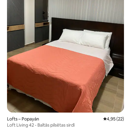
Lofts – Popayán
Vidējais vērtē
4,95 (22)
Loft Living 42 - Baltās pilsētas sirdī