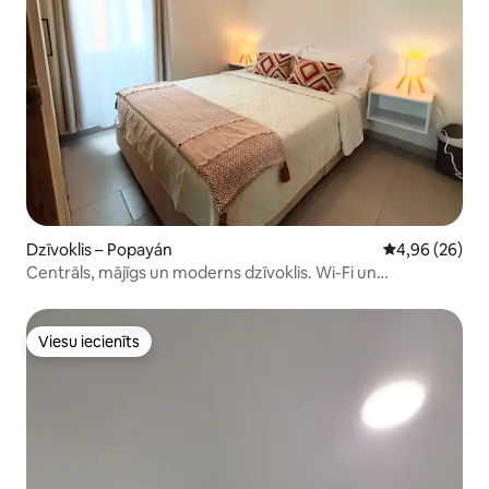
Dzīvoklis – Popayán
Vidējais vērtē
4,96 (26)
Centrāls, mājīgs un moderns dzīvoklis. Wi-Fi un
autostāvvieta
Viesu iecienīts
Viesu iecienīts