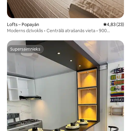
Lofts – Popayán
Vidējais vērtē
4,83 (23)
Moderns dzīvoklis • Centrālā atrašanās vieta • 900
megabaitu Wi-Fi
Supersaimnieks
Supersaimnieks