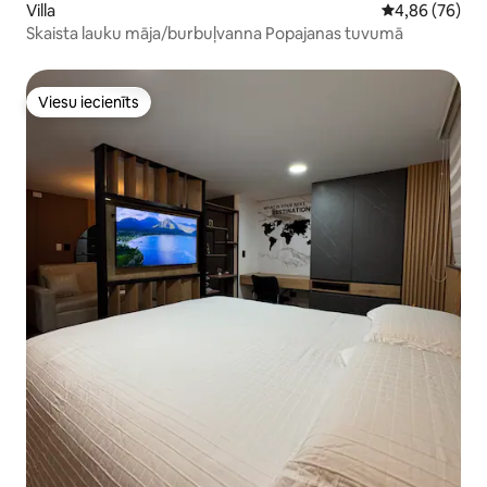
Villa
Vidējais vērtē
4,86 (76)
Skaista lauku māja/burbuļvanna Popajanas tuvumā
Viesu iecienīts
Viesu iecienīts