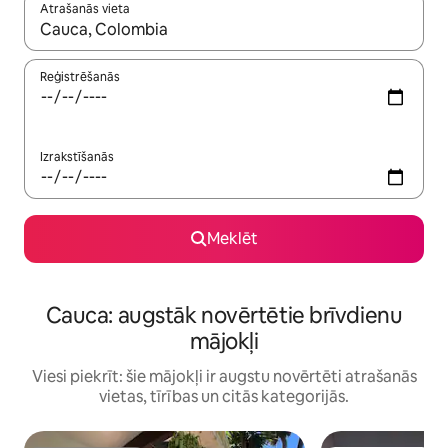
Atrašanās vieta
Kad rezultāti kļūs pieejami, izmantojiet bultiņu uz augšu un uz le
Reģistrēšanās
Izrakstīšanās
Meklēt
Cauca: augstāk novērtētie brīvdienu
mājokļi
Viesi piekrīt: šie mājokļi ir augstu novērtēti atrašanās
vietas, tīrības un citās kategorijās.