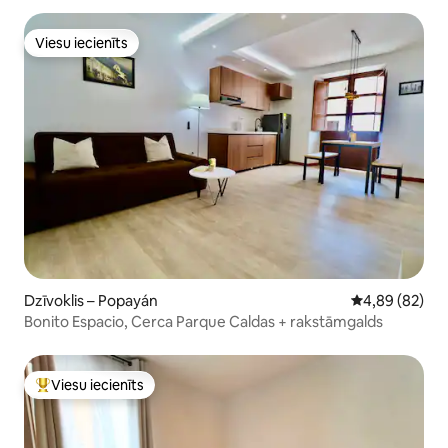
Viesu iecienīts
Viesu iecienīts
Dzīvoklis – Popayán
Vidējais vērtē
4,89 (82)
Bonito Espacio, Cerca Parque Caldas + rakstāmgalds
Viesu iecienīts
Populārs viesu iecienīts mājoklis