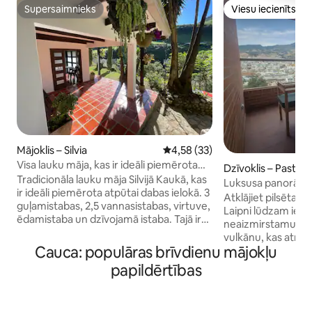
Supersaimnieks
Viesu iecienīts
Supersaimnieks
Viesu iecienīts
Mājoklis – Silvia
Vidējais vērtējums: 4,58 no 5, a
4,58 (33)
Visa lauku māja, kas ir ideāli piemērota
Dzīvoklis – Pasto
atpūtai Sílvia
Tradicionāla lauku māja Silvijā Kaukā, kas
Luksusa panorāmas
ir ideāli piemērota atpūtai dabas ielokā. 3
centrā
Atklājiet pilsētas
guļamistabas, 2,5 vannasistabas, virtuve,
Laipni lūdzam iespa
ēdamistaba un dzīvojamā istaba. Tajā ir
neaizmirstamu ska
vieta, kur pagatavot cepešus vai gatavot
vulkānu, kas atroda
malkā. Autostāvvieta 2 automašīnām,
Cauca: populāras brīvdienu mājokļu
Tās izcilā atrašanās
bet var uzņemt vairāk. Ir dzeramā ūdens
attālumā no muzej
papildērtības
padeve. Mobilā tālruņa signāls ir labs. Tai
C.C., lielveikalie
ir piekļuve upei. Tas atrodas 4 minūšu
un baznīcām. Izbau
attālumā no galvenā parka. 3 kvartālu
ar elpu aizraujošu 
attālumā atrodas makšķerēšanas zona