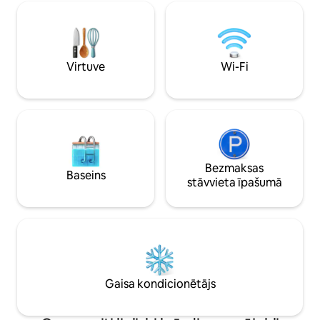
ģimenēm, darījum
un restorāns. Ir pieejami
iepirkšanās vai at
paraplanierisma, izjādes ar zirgiem un
atradīsiet komfortu
ATV pakalpojumi. Teritorija ir ļoti droša.
neaizmirstamu pi
Virtuve
Wi-Fi
Bezmaksas
Baseins
stāvvieta īpašumā
Gaisa kondicionētājs