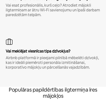
Vai esat profesionālis, kurš ceļo? Atrodiet mājokli
ilgtermiņam ar ātru Wi-Fi savienojumu un īpaši darbam
paredzētām telpām.
Vai meklējat viesnīcas tipa dzīvokļus?
Airbnb platformā ir pieejami pilnībā mēbelēti dzīvokļi,
kas ir ideāli piemēroti personāla izmitināšanai,
korporatīvo mājokļu un pārcelšanās vajadzībām.
Populāras papildērtības ilgtermiņa īres
mājokļos