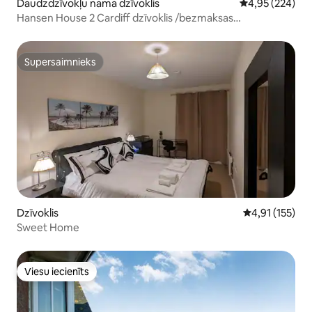
Daudzdzīvokļu nama dzīvoklis
Vidējais vērtēj
4,95 (224)
Hansen House 2 Cardiff dzīvoklis /bezmaksas
autostāvvieta
Supersaimnieks
Supersaimnieks
Dzīvoklis
Vidējais vērtē
4,91 (155)
Sweet Home
Viesu iecienīts
Viesu iecienīts