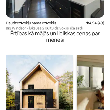
Daudzdzīvokļu nama dzīvoklis
Vidējais vērtē
4,94 (49)
Big Windsor - luksusa 2 gultu dzīvoklis līča sirdī
Ērtības kā mājās un lieliskas cenas par
mēnesi