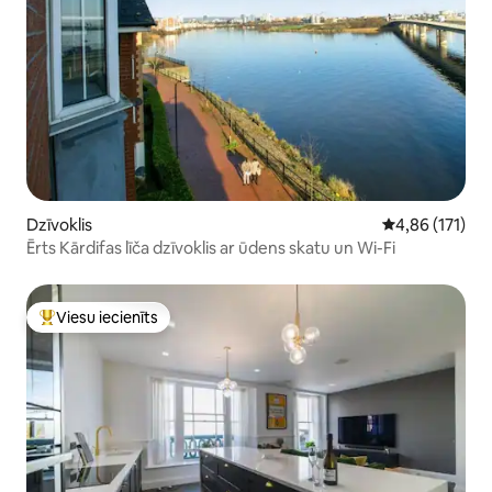
Dzīvoklis
Vidējais vērtēj
4,86 (171)
Ērts Kārdifas līča dzīvoklis ar ūdens skatu un Wi-Fi
Viesu iecienīts
Populārs viesu iecienīts mājoklis