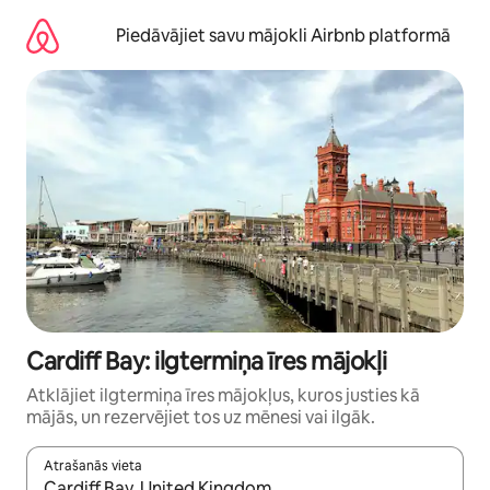
Aizvērt
un
Piedāvājiet savu mājokli Airbnb platformā
iet
uz
saturu
Cardiff Bay: ilgtermiņa īres mājokļi
Atklājiet ilgtermiņa īres mājokļus, kuros justies kā
mājās, un rezervējiet tos uz mēnesi vai ilgāk.
Atrašanās vieta
Kad rezultāti kļūs pieejami, izmantojiet bultiņu uz augšu un uz le