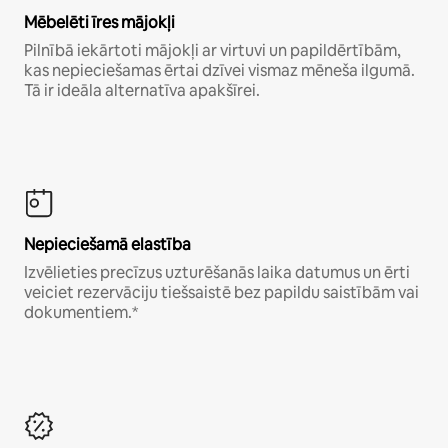
Mēbelēti īres mājokļi
Pilnībā iekārtoti mājokļi ar virtuvi un papildērtībām,
kas nepieciešamas ērtai dzīvei vismaz mēneša ilgumā.
Tā ir ideāla alternatīva apakšīrei.
Nepieciešamā elastība
Izvēlieties precīzus uzturēšanās laika datumus un ērti
veiciet rezervāciju tiešsaistē bez papildu saistībām vai
dokumentiem.*