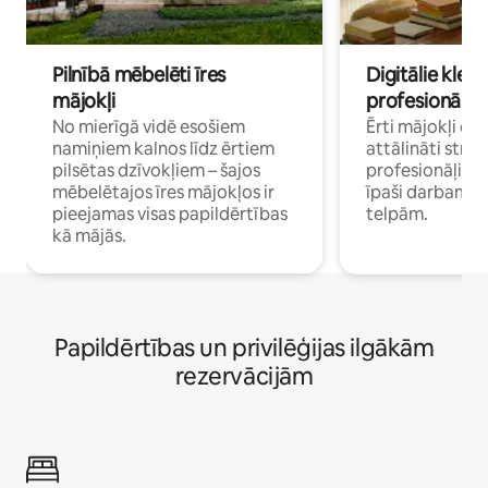
Pilnībā mēbelēti īres
Digitālie klejo
mājokļi
profesionāļi
No mierīgā vidē esošiem
Ērti mājokļi ce
namiņiem kalnos līdz ērtiem
attālināti strā
pilsētas dzīvokļiem – šajos
profesionāļiem 
mēbelētajos īres mājokļos ir
īpaši darbam 
pieejamas visas papildērtības
telpām.
kā mājās.
Papildērtības un privilēģijas ilgākām
rezervācijām