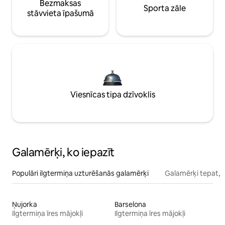
Bezmaksas
Sporta zāle
stāvvieta īpašumā
Viesnīcas tipa dzīvoklis
Galamērķi, ko iepazīt
Populāri ilgtermiņa uzturēšanās galamērķi
Galamērķi tepat, 
Ņujorka
Barselona
Ilgtermiņa īres mājokļi
Ilgtermiņa īres mājokļi