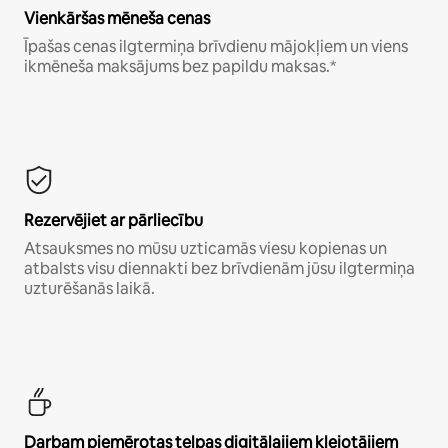
Vienkāršas mēneša cenas
Īpašas cenas ilgtermiņa brīvdienu mājokļiem un viens
ikmēneša maksājums bez papildu maksas.*
Rezervējiet ar pārliecību
Atsauksmes no mūsu uzticamās viesu kopienas un
atbalsts visu diennakti bez brīvdienām jūsu ilgtermiņa
uzturēšanās laikā.
Darbam piemērotas telpas digitālajiem klejotājiem