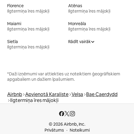
Florence
Atēnas
Ilgtermiņa īres mājokļi
Ilgtermiņa īres mājokļi
Maiami
Monreāla
Ilgtermiņa īres mājokļi
Ilgtermiņa īres mājokļi
Sietla
Rādīt vairāk
Ilgtermiņa īres mājokļi
*Daži izņēmumi var attiekties uz noteiktiem ģeogrāfiskiem
apgabaliem un dažiem īpašumiem.
Airbnb
Apvienotā Karaliste
Velsa
Bae Caerdydd
Ilgtermiņa īres mājokļi
© 2026 Airbnb, Inc.
Privātums
Noteikumi