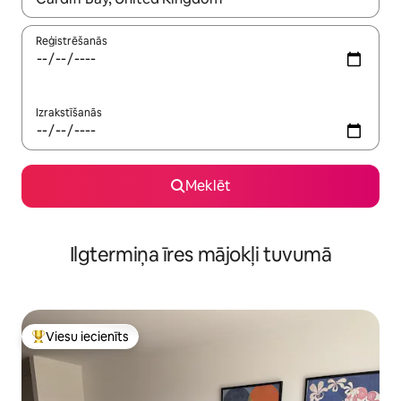
Reģistrēšanās
Izrakstīšanās
Meklēt
Ilgtermiņa īres mājokļi tuvumā
Viesu iecienīts
Populārs viesu iecienīts mājoklis