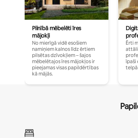
Pilnībā mēbelēti īres
Digit
mājokļi
profe
No mierīgā vidē esošiem
Ērti 
namiņiem kalnos līdz ērtiem
attāl
pilsētas dzīvokļiem – šajos
profe
mēbelētajos īres mājokļos ir
īpaš
pieejamas visas papildērtības
telp
kā mājās.
Papil