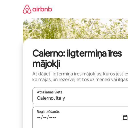
Aizvērt
un
iet
uz
saturu
Calerno: ilgtermiņa īres
mājokļi
Atklājiet ilgtermiņa īres mājokļus, kuros justie
kā mājās, un rezervējiet tos uz mēnesi vai ilgāk
Atrašanās vieta
Kad rezultāti kļūs pieejami, izmantojiet bultiņu uz
Reģistrēšanās