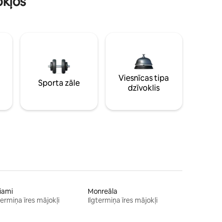
okļos
Viesnīcas tipa
Sporta zāle
dzīvoklis
iami
Monreāla
termiņa īres mājokļi
Ilgtermiņa īres mājokļi