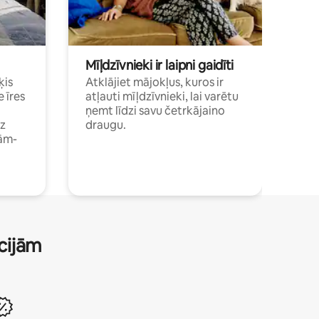
Mīļdzīvnieki ir laipni gaidīti
ķis
Atklājiet mājokļus, kuros ir
e īres
atļauti mīļdzīvnieki, lai varētu
ņemt līdzi savu četrkājaino
dz
draugu.
ām-
ācijām