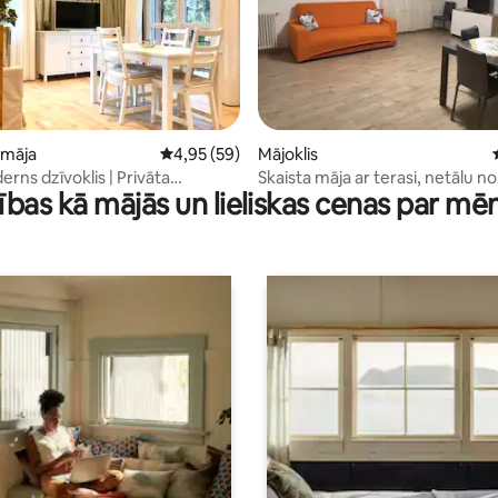
 5 no 5, atsauksmju skaits: 41
 māja
Vidējais vērtējums: 4,95 no 5, atsauksmju ska
4,95 (59)
Mājoklis
rns dzīvoklis | Privāta
Skaista māja ar terasi, netālu no
ības kā mājās un lieliskas cenas par mē
ieta | Parma un Modena
automaģistrāles