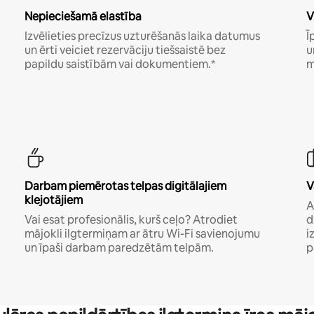
Nepieciešamā elastība
V
Izvēlieties precīzus uzturēšanās laika datumus
Ī
un ērti veiciet rezervāciju tiešsaistē bez
u
papildu saistībām vai dokumentiem.*
m
Darbam piemērotas telpas digitālajiem
V
klejotājiem
A
Vai esat profesionālis, kurš ceļo? Atrodiet
d
mājokli ilgtermiņam ar ātru Wi-Fi savienojumu
i
un īpaši darbam paredzētām telpām.
p