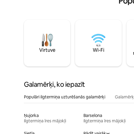
Popu
Virtuve
Wi-Fi
Galamērķi, ko iepazīt
Populāri ilgtermiņa uzturēšanās galamērķi
Galamērķi
Ņujorka
Barselona
Ilgtermiņa īres mājokļi
Ilgtermiņa īres mājokļi
Sietla
Rādīt vairāk