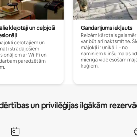
ālie klejotāji un ceļojoši
Gandarījums iekļauts
sionāļi
Reizēm kārotais galamēr
var būt arī naktsmītne. Ši
mājokļi ceļotājiem un
mājokļi ir unikāli – no
ināti strādājošiem
namiņiem klinšu malās lī
sionāļiem ar Wi-Fi un
mierīgā vidē esošām māj
i darbam paredzētām
kuģiem.
ām.
dērtības un privilēģijas ilgākām rezerv