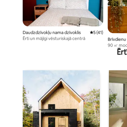
Daudzdzīvokļu nama dzīvoklis
Vidējais vērtējums:
5 (41)
Ērti un mājīgi vēsturiskajā centrā
Brīvdienu
90 ㎡ mode
Ērt
autostāvv