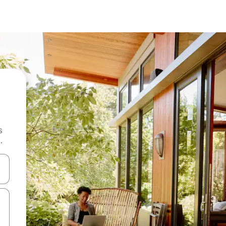
s
.
 augšu un uz leju vai izpētiet tos, pieskaroties ekrānam vai pavelkot pa 