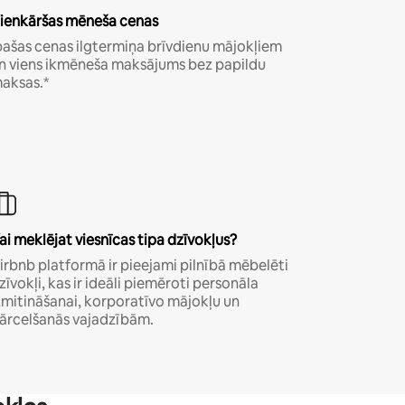
ienkāršas mēneša cenas
pašas cenas ilgtermiņa brīvdienu mājokļiem
n viens ikmēneša maksājums bez papildu
aksas.*
ai meklējat viesnīcas tipa dzīvokļus?
irbnb platformā ir pieejami pilnībā mēbelēti
zīvokļi, kas ir ideāli piemēroti personāla
zmitināšanai, korporatīvo mājokļu un
ārcelšanās vajadzībām.