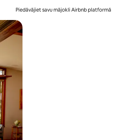
Piedāvājiet savu mājokli Airbnb platformā
to ar pirkstu.