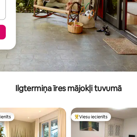
Ilgtermiņa īres mājokļi tuvumā
ienīts
Viesu iecienīts
ienīts
Populārs viesu iecienīts mājokli