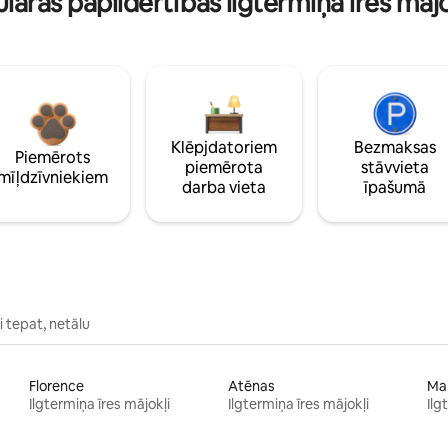
lāras papildērtības ilgtermiņa īres māj
Klēpjdatoriem
Bezmaksas
Piemērots
piemērota
stāvvieta
mīļdzīvniekiem
darba vieta
īpašumā
 tepat, netālu
Florence
Atēnas
Ma
Ilgtermiņa īres mājokļi
Ilgtermiņa īres mājokļi
Ilg