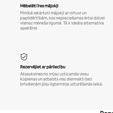
Mēbelēti īres mājokļi
Pilnībā iekārtoti mājokļi ar virtuvi un
papildērtībām, kas nepieciešamas ērtai dzīvei
vismaz mēneša ilgumā. Tā ir ideāla alternatīva
apakšīrei.
Rezervējiet ar pārliecību
Atsauksmes no mūsu uzticamās viesu
kopienas un atbalsts visu diennakti bez
brīvdienām jūsu ilgtermiņa uzturēšanās laikā.