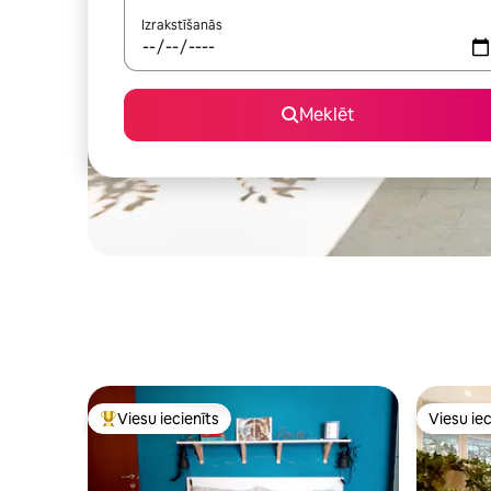
Izrakstīšanās
Meklēt
Viesu iecienīts
Viesu iec
Populārs viesu iecienīts mājoklis
Viesu iec