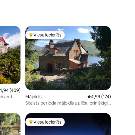
Viesu iecienīts
s
Populārs viesu iecienīts mājoklis
ts: 252
dējais vērtējums: 4,94 no 5, atsauksmju skaits: 409
4,94 (409)
Mājoklis
Vidējais vērtējums: 4,9
4,99 (174)
ghland
Skaists perioda mājoklis uz līča, brīnišķīgi
skati
Viesu iecienīts
s
Populārs viesu iecienīts mājoklis