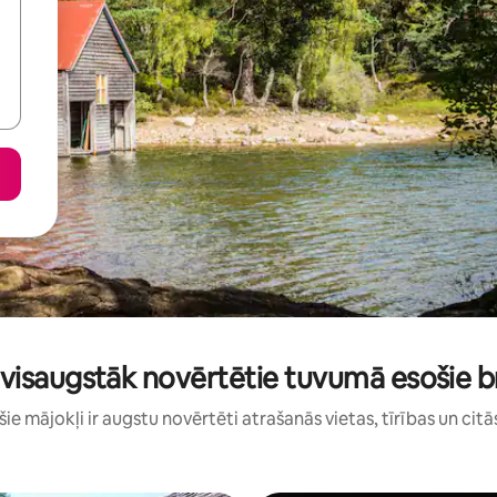
visaugstāk novērtētie tuvumā esošie br
: šie mājokļi ir augstu novērtēti atrašanās vietas, tīrības un citā