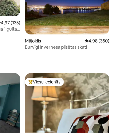
idējais vērtējums: 4,97 no 5, atsauksmju skaits: 135
4,97 (135)
 1 gulta
ts: 117
Mājoklis
Vidējais vērtējums: 4,98
4,98 (360)
Burvīgi Invernesa pilsētas skati
Viesu iecienīts
Populārs viesu iecienīts mājoklis