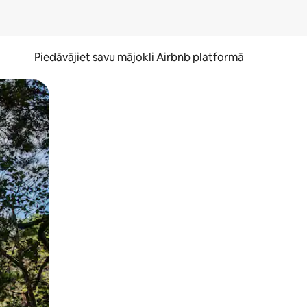
Piedāvājiet savu mājokli Airbnb platformā
to ar pirkstu.