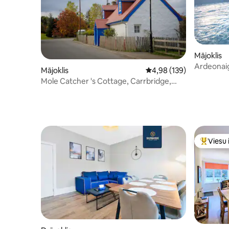
Mājoklis
Ardeonaig
Mājoklis
Vidējais vērtējums: 4,98
4,98 (139)
spēļu ist
Mole Catcher 's Cottage, Carrbridge,
Cairngorm
Viesu 
Populārs 