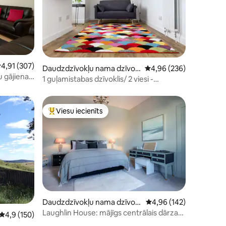
ts: 262
idējais vērtējums: 4,91 no 5, atsauksmju skaits: 307
4,91 (307)
Daudzdzīvokļu nama dzīvokl
Vidējais vērtējums: 4,9
4,96 (236)
 gājiena
is
1 guļamistabas dzīvoklis/ 2 viesi -
em
Aviemoras ciemats
Viesu iecienīts
s
Populārs viesu iecienīts mājoklis
ts: 117
Daudzdzīvokļu nama dzīvokl
Vidējais vērtējums: 4,9
4,96 (142)
is
Laughlin House: mājīgs centrālais dārza
Vidējais vērtējums: 4,9 no 5, atsauksmju skaits: 150
4,9 (150)
dzīvoklis