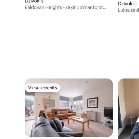
Dzīvoklis
Dzīvoklis
Baldovan Heights - rēķini, izmantojot
Luksusa d
Sunrise Short Lets
Viesu iecienīts
Viesu iecienīts