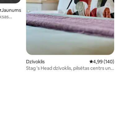
its: 16
auns mājoklis
Jaunums
aksas
Dzīvoklis
Vidējais vērtējums: 4,9
4,99 (140)
Stag 's Head dzīvoklis, pilsētas centrs un
bezmaksas autostāvvieta.