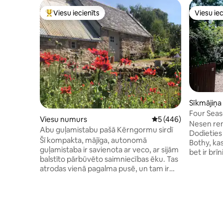
Viesu iecienīts
Viesu iec
Populārs viesu iecienīts mājoklis
Viesu iec
Sīkmājiņa
Four Sea
Viesu numurs
Vidējais vērtējums: 5
5 (446)
Nesen ren
Abu guļamistabu pašā Kērngormu sirdī
Dodieties
Šī kompakta, mājīga, autonomā
Bothy, ka
guļamistaba ir savienota ar veco, ar sijām
bet ir brī
balstīto pārbūvēto saimniecības ēku. Tas
mājīgā au
atrodas vienā pagalma pusē, un tam ir
gultu, izb
atsevišķa ieeja ar atslēgu, lai jūs varētu
gaisa frit
ierasties un doties prom pēc saviem
tam atpūt
ieskatiem. Ja jums patīk atpūta brīvā
baudījuma
dabā, mēs domājam, ka jums šeit patiks.
produktu 
Mums ir iespaidīgi skati uz Kerngormu
jums atklā