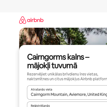
Aizvērt
un
iet
uz
saturu
Cairngorms kalns –
mājokļi tuvumā
Rezervējiet unikālas brīvdienu īres vietas,
naktsmītnes un citus mājokļus Airbnb platfo
Atrašanās vieta
Kad rezultāti kļūs pieejami, izmantojiet bultiņu uz
Reģistrēšanās