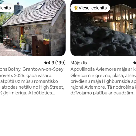
ienīts
Viesu iecienīts
ienīts
Populārs viesu iecienīts mājokli
Vidējais vērtējums: 4,9 no 5, atsauksmju skai
4,9 (199)
Mājoklis
V
sons Bothy, Grantown-on-Spey
Apdullinoša Aviemore māja ar k
 no 5, atsauksmju skaits: 446
vannu un pirti
ovēts 2026. gada vasarā.
Glencairn ir grezna, plaša, atse
 atpūtā uz mūsu romantisko
brīvdienu māja Highburnside a
s atrodas netālu no High Street,
rajonā Aviemore. Tā nodrošina k
nišķīgi mierīga. Atpūtieties
dzīvojamo platību ar daudzām
gšstāva guļamistabā ar plašu
papildērtībām, tostarp Wi-Fi,
audiet pilnībā aprīkotu virtuvi ar
burbuļvannu, apsildāmām grīd
eri un kafijas automātu un pēc
pirtīm, un ir ideāli piemērota lie
ieties pie ugunskura. Papildu
vai pulcēšanās pasākumam. Āra
m pievienojiet vietējo
terasi un balkonu visā mājas pl
grozu un ļaujiet mums palīdzēt
izklaidei ārā. Atrodas blakus vi
t labākās pastaigas, ēdienus,
mežam aktīvajiem viesiem ar 