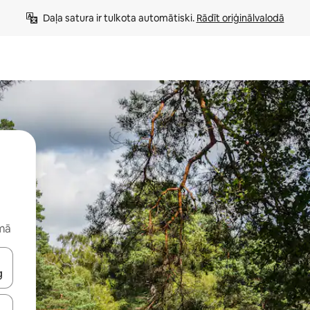
Daļa satura ir tulkota automātiski. 
Rādīt oriģinālvalodā
rmā
 augšu un uz leju vai izpētiet tos, pieskaroties ekrānam vai pavelkot pa 