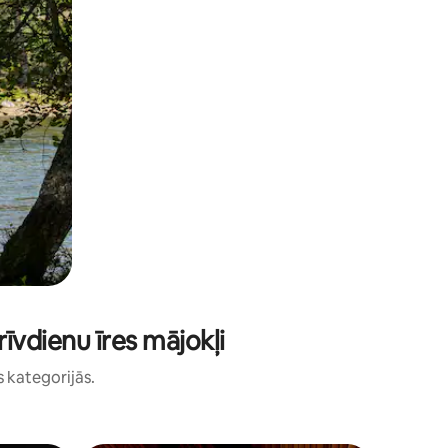
īvdienu īres mājokļi
s kategorijās.