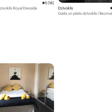
Vidējais vērtējums: 5 no 5, atsauksmju ska
5 (16)
Dzīvoklis
J
zīvoklis Royal Deeside
Gaišs un plašs dzīvoklis | Bezm
autostāvvieta