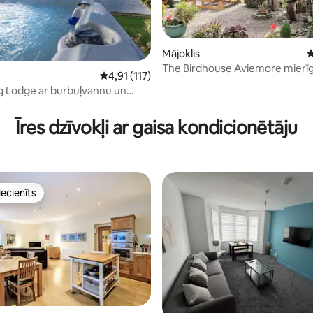
Mājoklis
V
The Birdhouse Aviemore mierīga
Vidējais vērtējums: 4,91 no 5, atsauksmju skai
4,91 (117)
ar dārzu
 Lodge ar burbuļvannu un
 no 5, atsauksmju skaits: 139
abu
Īres dzīvokļi ar gaisa kondicionētāju
iecienīts
viesu iecienīts mājoklis