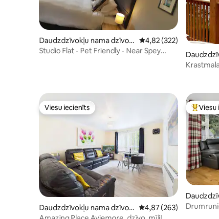
Daudzdzīvokļu nama dzīvokl
Vidējais vērtējums: 4,82
4,82 (322)
is
Studio Flat - Pet Friendly - Near Spey
Daudzdzīv
Valley Golf
is
Krastmal
Viesu iecienīts
Viesu 
Viesu iecienīts
Populārs 
Daudzdzīv
s
Drumruni
Daudzdzīvokļu nama dzīvokl
Vidējais vērtējums: 4,87
4,87 (263)
is
Amazing Place Aviemore, dzīvo, mīli!