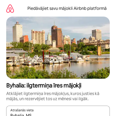
Aizvērt
un
Piedāvājiet savu mājokli Airbnb platformā
iet
uz
saturu
Byhalia: ilgtermiņa īres mājokļi
Atklājiet ilgtermiņa īres mājokļus, kuros justies kā
mājās, un rezervējiet tos uz mēnesi vai ilgāk.
Atrašanās vieta
Kad rezultāti kļūs pieejami, izmantojiet bultiņu uz augšu un uz le