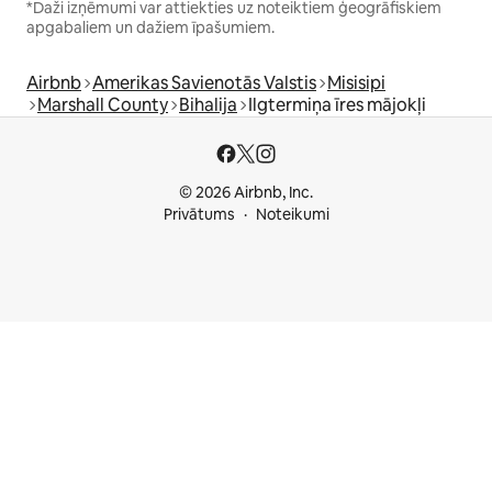
*Daži izņēmumi var attiekties uz noteiktiem ģeogrāfiskiem
apgabaliem un dažiem īpašumiem.
Airbnb
Amerikas Savienotās Valstis
Misisipi
Marshall County
Bihalija
Ilgtermiņa īres mājokļi
© 2026 Airbnb, Inc.
Privātums
Noteikumi