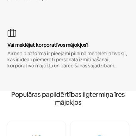
Vai meklējat korporatīvos mājokļus?
Airbnb platformā ir pieejami pilnībā mēbelēti dzīvokļi,
kas ir ideāli piemēroti personāla izmitināšanai,
korporatīvo mājokļu un pārcelšanās vajadzībām.
Populāras papildērtības ilgtermiņa īres
mājokļos