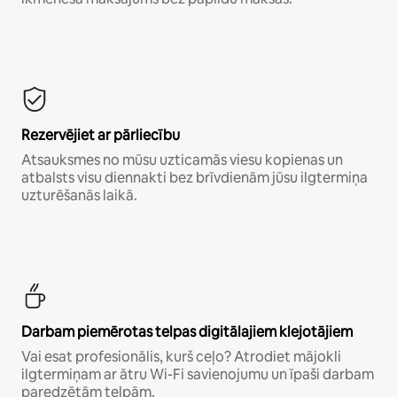
Rezervējiet ar pārliecību
Atsauksmes no mūsu uzticamās viesu kopienas un
atbalsts visu diennakti bez brīvdienām jūsu ilgtermiņa
uzturēšanās laikā.
Darbam piemērotas telpas digitālajiem klejotājiem
Vai esat profesionālis, kurš ceļo? Atrodiet mājokli
ilgtermiņam ar ātru Wi-Fi savienojumu un īpaši darbam
paredzētām telpām.