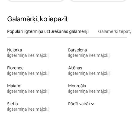
Galamērķi, ko iepazīt
Populāri ilgtermiņa uzturēšanās galamērķi
Galamērķi tepat, 
Ņujorka
Barselona
Ilgtermiņa īres mājokļi
Ilgtermiņa īres mājokļi
Florence
Atēnas
Ilgtermiņa īres mājokļi
Ilgtermiņa īres mājokļi
Maiami
Monreāla
Ilgtermiņa īres mājokļi
Ilgtermiņa īres mājokļi
Sietla
Rādīt vairāk
Ilgtermiņa īres mājokļi