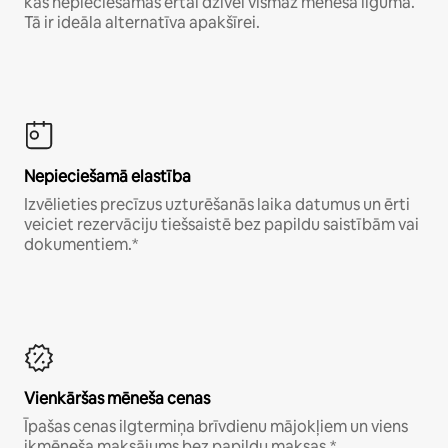
kas nepieciešamas ērtai dzīvei vismaz mēneša ilgumā.
Tā ir ideāla alternatīva apakšīrei.
Nepieciešamā elastība
Izvēlieties precīzus uzturēšanās laika datumus un ērti
veiciet rezervāciju tiešsaistē bez papildu saistībām vai
dokumentiem.*
Vienkāršas mēneša cenas
Īpašas cenas ilgtermiņa brīvdienu mājokļiem un viens
ikmēneša maksājums bez papildu maksas.*