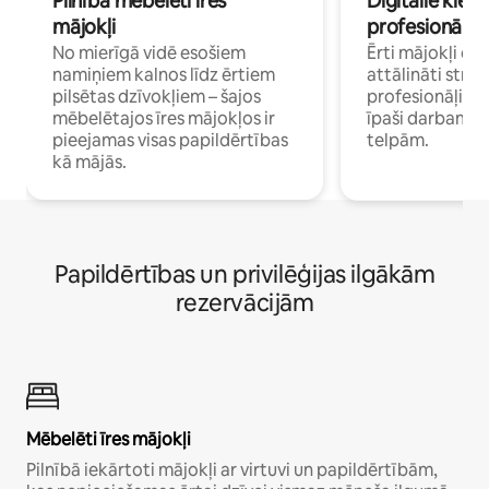
Pilnībā mēbelēti īres
Digitālie klejo
mājokļi
profesionāļi
No mierīgā vidē esošiem
Ērti mājokļi ce
namiņiem kalnos līdz ērtiem
attālināti strā
pilsētas dzīvokļiem – šajos
profesionāļiem 
mēbelētajos īres mājokļos ir
īpaši darbam 
pieejamas visas papildērtības
telpām.
kā mājās.
Papildērtības un privilēģijas ilgākām
rezervācijām
Mēbelēti īres mājokļi
Pilnībā iekārtoti mājokļi ar virtuvi un papildērtībām,