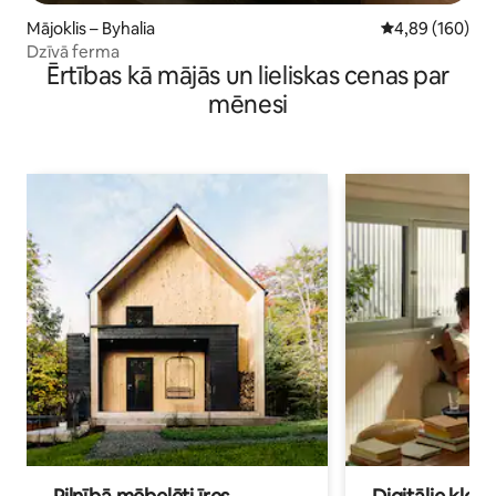
Mājoklis – Byhalia
Vidējais vērtēj
4,89 (160)
Dzīvā ferma
Ērtības kā mājās un lieliskas cenas par
mēnesi