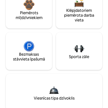
Klēpjdatoriem
Piemērots
piemērota darba
mīļdzīvniekiem
vieta
Bezmaksas
Sporta zāle
stāvvieta īpašumā
Viesnīcas tipa dzīvoklis