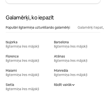
Galamērķi, ko iepazīt
Populāri ilgtermiņa uzturēšanās galamērķi
Galamērķi tepat, 
Ņujorka
Barselona
Ilgtermiņa īres mājokļi
Ilgtermiņa īres mājokļi
Florence
Atēnas
Ilgtermiņa īres mājokļi
Ilgtermiņa īres mājokļi
Maiami
Monreāla
Ilgtermiņa īres mājokļi
Ilgtermiņa īres mājokļi
Sietla
Rādīt vairāk
Ilgtermiņa īres mājokļi