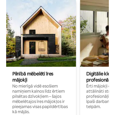
Pilnībā mēbelēti īres
Digitālie klejo
mājokļi
profesionāļi
No mierīgā vidē esošiem
Ērti mājokļi ce
namiņiem kalnos līdz ērtiem
attālināti strā
pilsētas dzīvokļiem – šajos
profesionāļiem 
mēbelētajos īres mājokļos ir
īpaši darbam 
pieejamas visas papildērtības
telpām.
kā mājās.