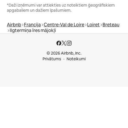
*Daži izņēmumi var attiekties uz noteiktiem ģeogrāfiskiem
apgabaliem un dažiem īpašumiem.
Airbnb
Francija
Centre-Val de Loire
Loiret
Breteau
Ilgtermiņa īres mājokļi
© 2026 Airbnb, Inc.
Privātums
Noteikumi