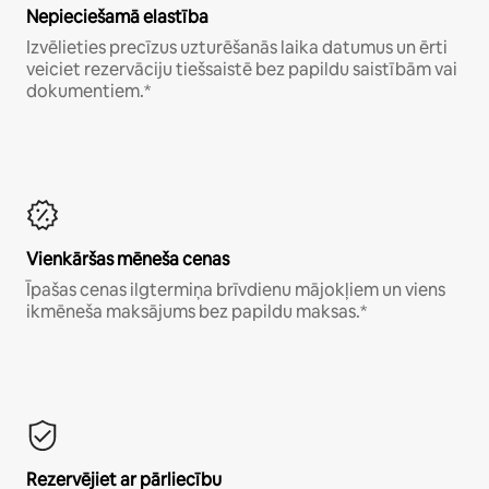
Nepieciešamā elastība
Izvēlieties precīzus uzturēšanās laika datumus un ērti
veiciet rezervāciju tiešsaistē bez papildu saistībām vai
dokumentiem.*
Vienkāršas mēneša cenas
Īpašas cenas ilgtermiņa brīvdienu mājokļiem un viens
ikmēneša maksājums bez papildu maksas.*
Rezervējiet ar pārliecību