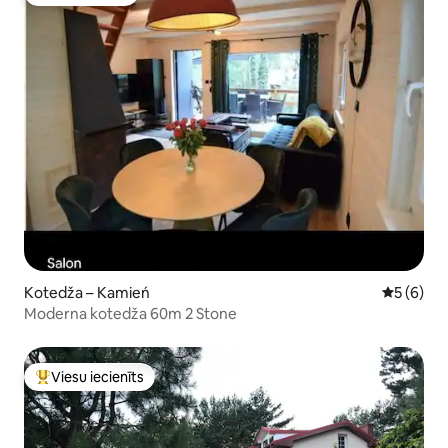
Viesu iecienīts
Kotedža – Kamień
Vidējais 
5 (6)
Moderna kotedža 60m 2 Stone
Viesu iecienīts
Populārs viesu iecienīts mājoklis