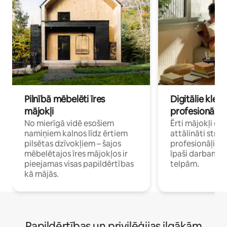
Pilnībā mēbelēti īres
Digitālie klejo
mājokļi
profesionāļi
No mierīgā vidē esošiem
Ērti mājokļi ce
namiņiem kalnos līdz ērtiem
attālināti strā
pilsētas dzīvokļiem – šajos
profesionāļiem 
mēbelētajos īres mājokļos ir
īpaši darbam 
pieejamas visas papildērtības
telpām.
kā mājās.
Papildērtības un privilēģijas ilgākām