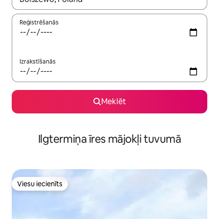
Reģistrēšanās
Izrakstīšanās
Meklēt
Ilgtermiņa īres mājokļi tuvumā
Viesu iecienīts
Viesu iecienīts