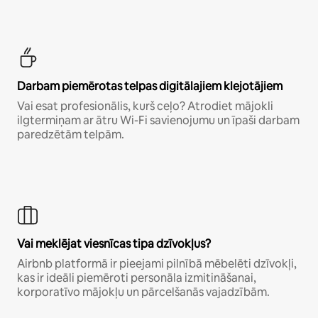
Darbam piemērotas telpas digitālajiem klejotājiem
Vai esat profesionālis, kurš ceļo? Atrodiet mājokli
ilgtermiņam ar ātru Wi-Fi savienojumu un īpaši darbam
paredzētām telpām.
Vai meklējat viesnīcas tipa dzīvokļus?
Airbnb platformā ir pieejami pilnībā mēbelēti dzīvokļi,
kas ir ideāli piemēroti personāla izmitināšanai,
korporatīvo mājokļu un pārcelšanās vajadzībām.