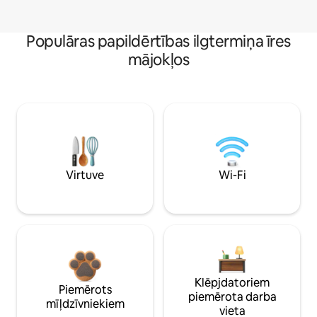
Populāras papildērtības ilgtermiņa īres
mājokļos
Virtuve
Wi-Fi
Klēpjdatoriem
Piemērots
piemērota darba
mīļdzīvniekiem
vieta