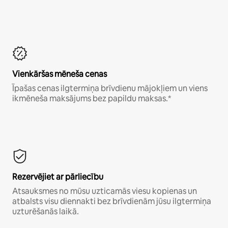
Vienkāršas mēneša cenas
Īpašas cenas ilgtermiņa brīvdienu mājokļiem un viens
ikmēneša maksājums bez papildu maksas.*
Rezervējiet ar pārliecību
Atsauksmes no mūsu uzticamās viesu kopienas un
atbalsts visu diennakti bez brīvdienām jūsu ilgtermiņa
uzturēšanās laikā.