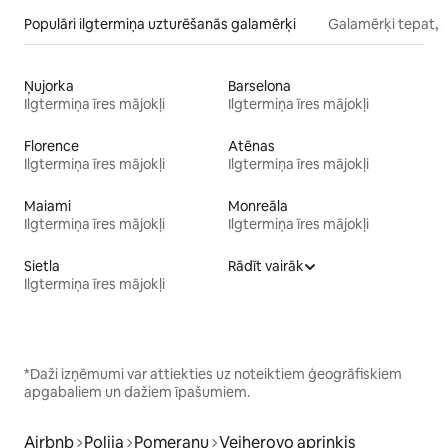
Populāri ilgtermiņa uzturēšanās galamērķi
Galamērķi tepat, 
Ņujorka
Barselona
Ilgtermiņa īres mājokļi
Ilgtermiņa īres mājokļi
Florence
Atēnas
Ilgtermiņa īres mājokļi
Ilgtermiņa īres mājokļi
Maiami
Monreāla
Ilgtermiņa īres mājokļi
Ilgtermiņa īres mājokļi
Sietla
Rādīt vairāk
Ilgtermiņa īres mājokļi
*Daži izņēmumi var attiekties uz noteiktiem ģeogrāfiskiem
apgabaliem un dažiem īpašumiem.
Airbnb
Polija
Pomeraņu
Vejherovo apriņķis