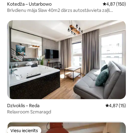
Kotedža – Ustarbowo
Vidējais vērtēj
4,87 (150)
Brīvdienu māja Slaw 40m2 dārzs autostāvvieta zaļš
klusums
Dzīvoklis – Reda
Vidējais vērtē
4,87 (15)
Relaxroom Szmaragd
Viesu iecienīts