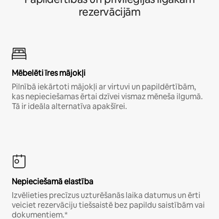
rezervācijām
Mēbelēti īres mājokļi
Pilnībā iekārtoti mājokļi ar virtuvi un papildērtībām,
kas nepieciešamas ērtai dzīvei vismaz mēneša ilgumā.
Tā ir ideāla alternatīva apakšīrei.
Nepieciešamā elastība
Izvēlieties precīzus uzturēšanās laika datumus un ērti
veiciet rezervāciju tiešsaistē bez papildu saistībām vai
dokumentiem.*