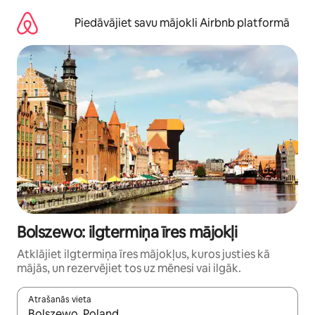
Aizvērt
un
Piedāvājiet savu mājokli Airbnb platformā
iet
uz
saturu
Bolszewo: ilgtermiņa īres mājokļi
Atklājiet ilgtermiņa īres mājokļus, kuros justies kā
mājās, un rezervējiet tos uz mēnesi vai ilgāk.
Atrašanās vieta
Kad rezultāti kļūs pieejami, izmantojiet bultiņu uz augšu un uz le