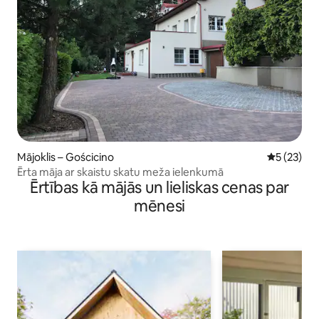
Mājoklis – Gościcino
Vidējais vē
5 (23)
Ērta māja ar skaistu skatu meža ielenkumā
Ērtības kā mājās un lieliskas cenas par
mēnesi