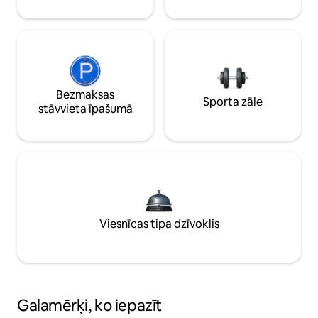
Bezmaksas
Sporta zāle
stāvvieta īpašumā
Viesnīcas tipa dzīvoklis
Galamērķi, ko iepazīt