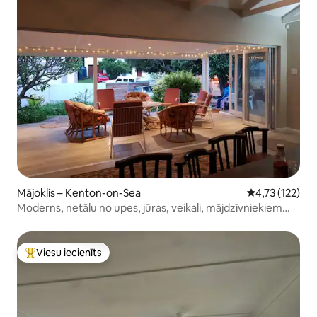
Mājoklis – Kenton-on-Sea
Vidējais vērtē
4,73 (122)
Moderns, netālu no upes, jūras, veikali, mājdzīvniekiem
draudzīgi veikali, Wi-Fi
Viesu iecienīts
Populārs viesu iecienīts mājoklis