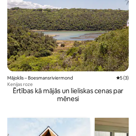
Mājoklis – Boesmansriviermond
Vidējais 
5 (3)
Kenijas roze
Ērtības kā mājās un lieliskas cenas par
mēnesi