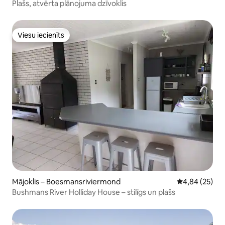
Plašs, atvērta plānojuma dzīvoklis
Viesu iecienīts
Viesu iecienīts
Mājoklis – Boesmansriviermond
Vidējais vērtē
4,84 (25)
Bushmans River Holliday House – stilīgs un plašs