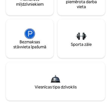
piemērota darba
mīļdzīvniekiem
vieta
Bezmaksas
Sporta zāle
stāvvieta īpašumā
Viesnīcas tipa dzīvoklis