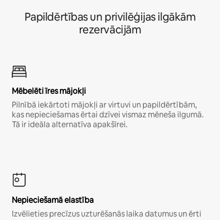
Papildērtības un privilēģijas ilgākām
rezervācijām
Mēbelēti īres mājokļi
Pilnībā iekārtoti mājokļi ar virtuvi un papildērtībām,
kas nepieciešamas ērtai dzīvei vismaz mēneša ilgumā.
Tā ir ideāla alternatīva apakšīrei.
Nepieciešamā elastība
Izvēlieties precīzus uzturēšanās laika datumus un ērti