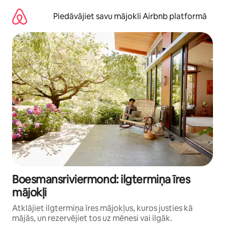
Aizvērt
un
Piedāvājiet savu mājokli Airbnb platformā
iet
uz
saturu
Boesmansriviermond: ilgtermiņa īres
mājokļi
Atklājiet ilgtermiņa īres mājokļus, kuros justies kā
mājās, un rezervējiet tos uz mēnesi vai ilgāk.