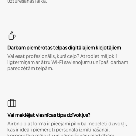
uzturēšanās laikā.
Darbam piemērotas telpas digitālajiem klejotājiem
Vai esat profesionālis, kurš ceļo? Atrodiet mājokli
ilgtermiņam ar ātru Wi-Fi savienojumu un īpaši darbam
paredzētām telpām.
Vai meklējat viesnīcas tipa dzīvokļus?
Airbnb platformā ir pieejami pilnībā mēbelēti dzīvokļi,
kas ir ideāli piemēroti personāla izmitināšanai,
korporatīvo mājokļu un pārcelšanās vajadzībām.