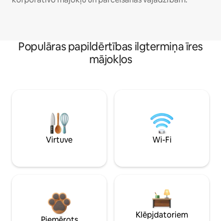
Populāras papildērtības ilgtermiņa īres
mājokļos
Virtuve
Wi-Fi
Klēpjdatoriem
Piemērots