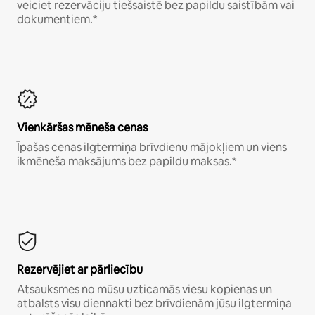
veiciet rezervāciju tiešsaistē bez papildu saistībām vai
dokumentiem.*
Vienkāršas mēneša cenas
Īpašas cenas ilgtermiņa brīvdienu mājokļiem un viens
ikmēneša maksājums bez papildu maksas.*
Rezervējiet ar pārliecību
Atsauksmes no mūsu uzticamās viesu kopienas un
atbalsts visu diennakti bez brīvdienām jūsu ilgtermiņa