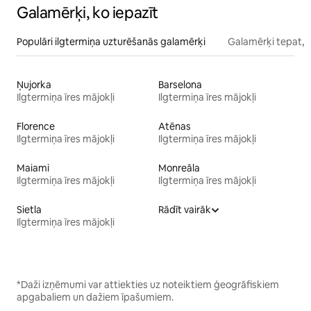
Galamērķi, ko iepazīt
Populāri ilgtermiņa uzturēšanās galamērķi
Galamērķi tepat, 
Ņujorka
Barselona
Ilgtermiņa īres mājokļi
Ilgtermiņa īres mājokļi
Florence
Atēnas
Ilgtermiņa īres mājokļi
Ilgtermiņa īres mājokļi
Maiami
Monreāla
Ilgtermiņa īres mājokļi
Ilgtermiņa īres mājokļi
Sietla
Rādīt vairāk
Ilgtermiņa īres mājokļi
*Daži izņēmumi var attiekties uz noteiktiem ģeogrāfiskiem
apgabaliem un dažiem īpašumiem.