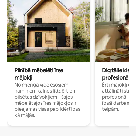
Pilnībā mēbelēti īres
Digitālie klejo
mājokļi
profesionāļi
No mierīgā vidē esošiem
Ērti mājokļi ce
namiņiem kalnos līdz ērtiem
attālināti strā
pilsētas dzīvokļiem – šajos
profesionāļiem 
mēbelētajos īres mājokļos ir
īpaši darbam 
pieejamas visas papildērtības
telpām.
kā mājās.