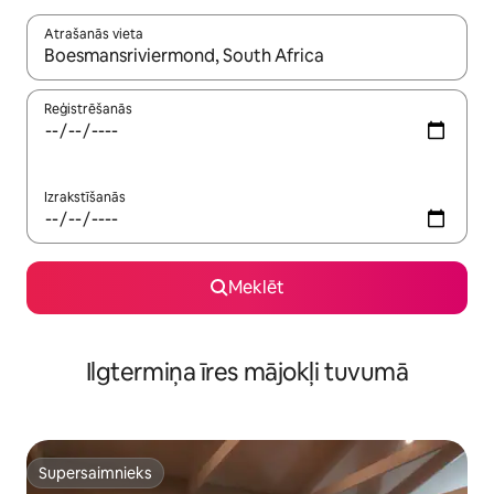
Atrašanās vieta
Kad rezultāti kļūs pieejami, izmantojiet bultiņu uz augšu un uz le
Reģistrēšanās
Izrakstīšanās
Meklēt
Ilgtermiņa īres mājokļi tuvumā
Supersaimnieks
Supersaimnieks