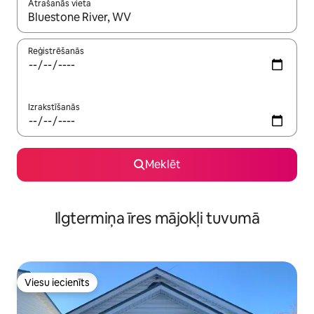
Atrašanās vieta
Kad rezultāti kļūs pieejami, izmantojiet bultiņu uz augšu un uz le
Reģistrēšanās
Izrakstīšanās
Meklēt
Ilgtermiņa īres mājokļi tuvumā
Viesu iecienīts
Viesu iecienīts