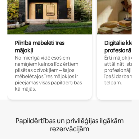
Pilnībā mēbelēti īres
Digitālie klejo
mājokļi
profesionāļi
No mierīgā vidē esošiem
Ērti mājokļi ce
namiņiem kalnos līdz ērtiem
attālināti strā
pilsētas dzīvokļiem – šajos
profesionāļiem 
mēbelētajos īres mājokļos ir
īpaši darbam 
pieejamas visas papildērtības
telpām.
kā mājās.
Papildērtības un privilēģijas ilgākām
rezervācijām