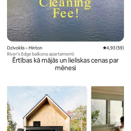
Dzīvoklis – Hinton
Vidējais vērtē
4,93 (59)
River's Edge balkona apartamenti
Ērtības kā mājās un lieliskas cenas par
mēnesi