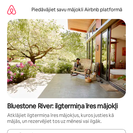
Aizvērt
un
Piedāvājiet savu mājokli Airbnb platformā
iet
uz
saturu
Bluestone River: ilgtermiņa īres mājokļi
Atklājiet ilgtermiņa īres mājokļus, kuros justies kā
mājās, un rezervējiet tos uz mēnesi vai ilgāk.