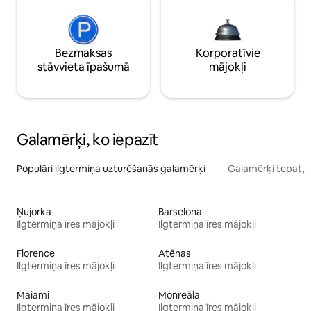
Bezmaksas
Korporatīvie
stāvvieta īpašumā
mājokļi
Galamērķi, ko iepazīt
Populāri ilgtermiņa uzturēšanās galamērķi
Galamērķi tepat, 
Ņujorka
Barselona
Ilgtermiņa īres mājokļi
Ilgtermiņa īres mājokļi
Florence
Atēnas
Ilgtermiņa īres mājokļi
Ilgtermiņa īres mājokļi
Maiami
Monreāla
Ilgtermiņa īres mājokļi
Ilgtermiņa īres mājokļi