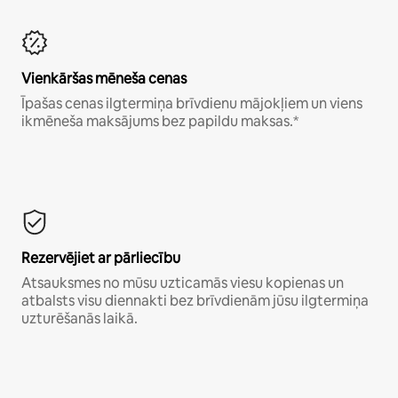
Vienkāršas mēneša cenas
Īpašas cenas ilgtermiņa brīvdienu mājokļiem un viens
ikmēneša maksājums bez papildu maksas.*
Rezervējiet ar pārliecību
Atsauksmes no mūsu uzticamās viesu kopienas un
atbalsts visu diennakti bez brīvdienām jūsu ilgtermiņa
uzturēšanās laikā.