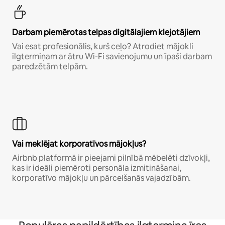
Darbam piemērotas telpas digitālajiem klejotājiem
Vai esat profesionālis, kurš ceļo? Atrodiet mājokli
ilgtermiņam ar ātru Wi-Fi savienojumu un īpaši darbam
paredzētām telpām.
Vai meklējat korporatīvos mājokļus?
Airbnb platformā ir pieejami pilnībā mēbelēti dzīvokļi,
kas ir ideāli piemēroti personāla izmitināšanai,
korporatīvo mājokļu un pārcelšanās vajadzībām.