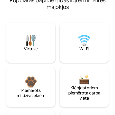
Populāras papildērtības ilgtermiņa īres
mājokļos
Virtuve
Wi-Fi
Klēpjdatoriem
Piemērots
piemērota darba
mīļdzīvniekiem
vieta