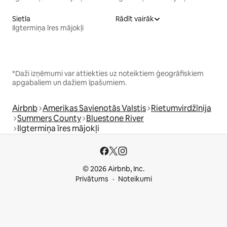
Sietla
Rādīt vairāk
Ilgtermiņa īres mājokļi
*Daži izņēmumi var attiekties uz noteiktiem ģeogrāfiskiem
apgabaliem un dažiem īpašumiem.
Airbnb
Amerikas Savienotās Valstis
Rietumvirdžīnija
Summers County
Bluestone River
Ilgtermiņa īres mājokļi
© 2026 Airbnb, Inc.
Privātums
Noteikumi