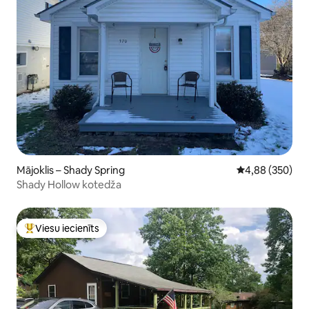
Mājoklis – Shady Spring
Vidējais vērtēj
4,88 (350)
Shady Hollow kotedža
Viesu iecienīts
Populārs viesu iecienīts mājoklis