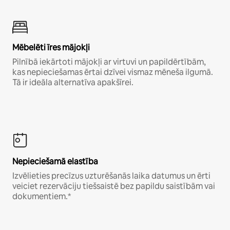
Mēbelēti īres mājokļi
Pilnībā iekārtoti mājokļi ar virtuvi un papildērtībām,
kas nepieciešamas ērtai dzīvei vismaz mēneša ilgumā.
Tā ir ideāla alternatīva apakšīrei.
Nepieciešamā elastība
Izvēlieties precīzus uzturēšanās laika datumus un ērti
veiciet rezervāciju tiešsaistē bez papildu saistībām vai
dokumentiem.*