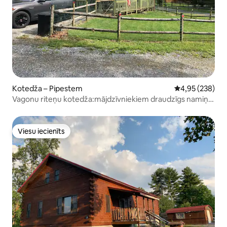
Kotedža – Pipestem
Vidējais vērtēj
4,95 (238)
Vagonu riteņu kotedža:mājdzīvniekiem draudzīgs namiņš
Pipestemā
Viesu iecienīts
Viesu iecienīts