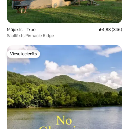
Mājoklis – True
Vidējais vērtēj
4,88 (346)
Saullēkts Pinnacle Ridge
Viesu iecienīts
Viesu iecienīts