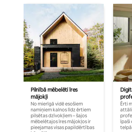
Pilnībā mēbelēti īres
Digit
mājokļi
profe
No mierīgā vidē esošiem
Ērti 
namiņiem kalnos līdz ērtiem
attāl
pilsētas dzīvokļiem – šajos
profe
mēbelētajos īres mājokļos ir
īpaš
pieejamas visas papildērtības
telp