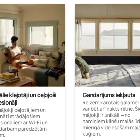
ālie klejotāji un ceļojoši
Gandarījums iekļauts
sionāļi
Reizēm kārotais galamēr
var būt arī naktsmītne. Ši
mājokļi ceļotājiem un
mājokļi ir unikāli – no
ināti strādājošiem
namiņiem klinšu malās lī
sionāļiem ar Wi-Fi un
mierīgā vidē esošām māj
i darbam paredzētām
kuģiem.
ām.