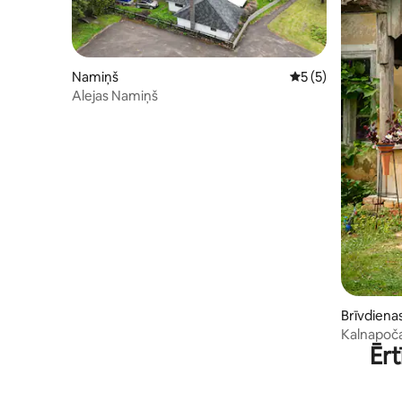
Namiņš
Vidējais vērtējums
5 (5)
Alejas Namiņš
Brīvdiena
Kalnapoča
Ērt
no Tērvet