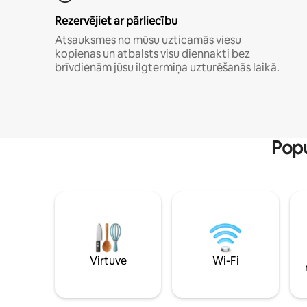
Rezervējiet ar pārliecību
Atsauksmes no mūsu uzticamās viesu
kopienas un atbalsts visu diennakti bez
brīvdienām jūsu ilgtermiņa uzturēšanās laikā.
Popu
Virtuve
Wi-Fi