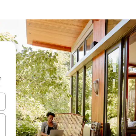
s
.
 augšu un uz leju vai izpētiet tos, pieskaroties ekrānam vai pavelkot pa 