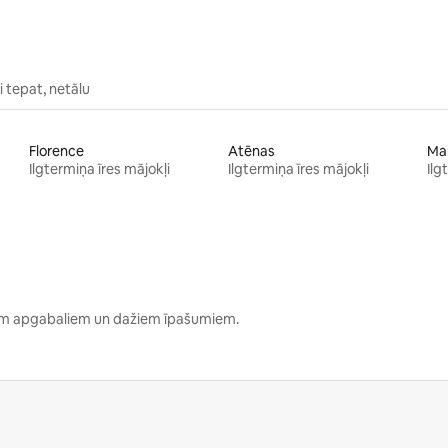
 tepat, netālu
Florence
Atēnas
Ma
Ilgtermiņa īres mājokļi
Ilgtermiņa īres mājokļi
Ilg
kiem apgabaliem un dažiem īpašumiem.