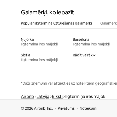
Galamērķi, ko iepazīt
Populāri ilgtermiņa uzturēšanās galamērķi
Galamērķi
Ņujorka
Barselona
Ilgtermiņa īres mājokļi
Ilgtermiņa īres mājokļi
Sietla
Rādīt vairāk
Ilgtermiņa īres mājokļi
*Daži izņēmumi var attiekties uz noteiktiem ģeogrāfis
Airbnb
Latvija
Biksti
Ilgtermiņa īres mājokļi
© 2026 Airbnb, Inc.
Privātums
Noteikumi