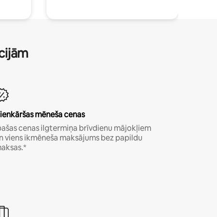
ācijām
ienkāršas mēneša cenas
pašas cenas ilgtermiņa brīvdienu mājokļiem
n viens ikmēneša maksājums bez papildu
aksas.*