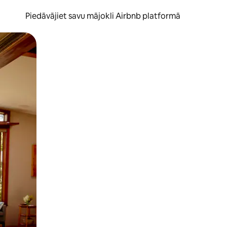
Piedāvājiet savu mājokli Airbnb platformā
to ar pirkstu.