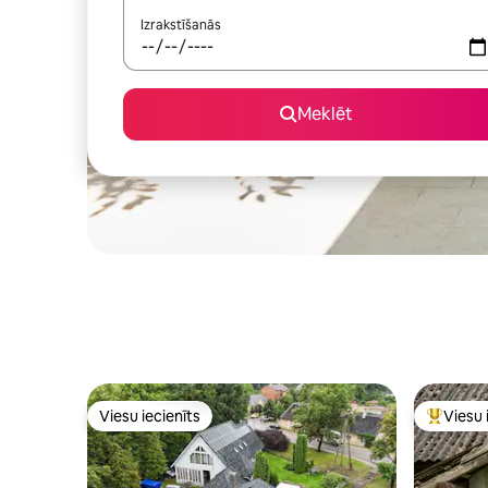
Izrakstīšanās
Meklēt
Viesu iecienīts
Viesu 
Viesu iecienīts
Populārs 