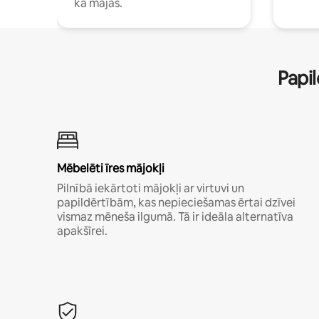
kā mājās.
Papil
Mēbelēti īres mājokļi
Pilnībā iekārtoti mājokļi ar virtuvi un
papildērtībām, kas nepieciešamas ērtai dzīvei
vismaz mēneša ilgumā. Tā ir ideāla alternatīva
apakšīrei.