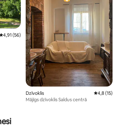
Vidējais vērtējums: 4,91 no 5, atsauksmju skaits: 56
4,91 (56)
Dzīvoklis
Vidējais vērtējums: 4
4,8 (15)
Mājīgs dzīvoklis Saldus centrā
its: 55
nesi