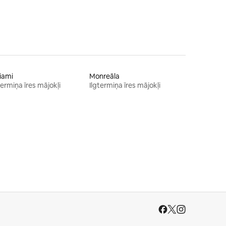
iami
Monreāla
termiņa īres mājokļi
Ilgtermiņa īres mājokļi