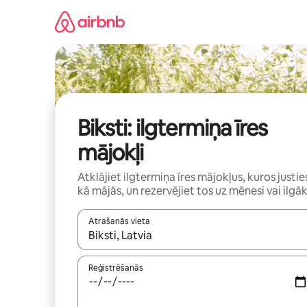
Aizvērt
un
iet
uz
saturu
Biksti: ilgtermiņa īres
mājokļi
Atklājiet ilgtermiņa īres mājokļus, kuros justie
kā mājās, un rezervējiet tos uz mēnesi vai ilgāk
Atrašanās vieta
Kad rezultāti kļūs pieejami, izmantojiet bultiņu uz
Reģistrēšanās