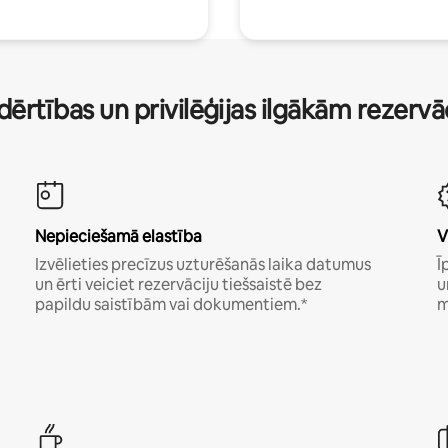
dērtības un privilēģijas ilgākām rezerv
Nepieciešamā elastība
V
Izvēlieties precīzus uzturēšanās laika datumus
Ī
un ērti veiciet rezervāciju tiešsaistē bez
u
papildu saistībām vai dokumentiem.*
m