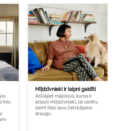
Mīļdzīvnieki ir laipni gaidīti
ķis
Atklājiet mājokļus, kuros ir
e īres
atļauti mīļdzīvnieki, lai varētu
ņemt līdzi savu četrkājaino
dz
draugu.
ām-