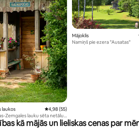
: 5 no 5, atsauksmju skaits: 5
Mājoklis
Namiņš pie ezera "Ausatas"
s laukos
Vidējais vērtējums: 4,98 no 5, atsauksmju ska
4,98 (55)
s-Zemgales lauku sēta netālu
ības kā mājās un lieliskas cenas par mē
es