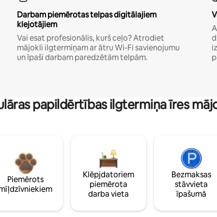
Darbam piemērotas telpas digitālajiem
V
klejotājiem
A
Vai esat profesionālis, kurš ceļo? Atrodiet
d
mājokli ilgtermiņam ar ātru Wi-Fi savienojumu
i
un īpaši darbam paredzētām telpām.
p
lāras papildērtības ilgtermiņa īres māj
Klēpjdatoriem
Bezmaksas
Piemērots
piemērota
stāvvieta
mīļdzīvniekiem
darba vieta
īpašumā