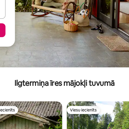
Ilgtermiņa īres mājokļi tuvumā
iecienīts
Viesu iecienīts
viesu iecienīts mājoklis
Viesu iecienīts