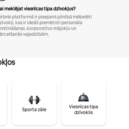
ai meklējat viesnīcas tipa dzīvokļus?
irbnb platformā ir pieejami pilnībā mēbelēti
zīvokļi, kas ir ideāli piemēroti personāla
zmitināšanai, korporatīvo mājokļu un
ārcelšanās vajadzībām.
okļos
Viesnīcas tipa
Sporta zāle
dzīvoklis