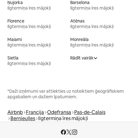
Ņujorka
Barselona
Ilgtermiņa īres mājokļi
Ilgtermiņa īres mājokļi
Florence
Atēnas
Ilgtermiņa īres mājokļi
Ilgtermiņa īres mājokļi
Maiami
Monreāla
Ilgtermiņa īres mājokļi
Ilgtermiņa īres mājokļi
Sietla
Rādīt vairāk
Ilgtermiņa īres mājokļi
*Daži izņēmumi var attiekties uz noteiktiem ģeogrāfiskiem
apgabaliem un dažiem īpašumiem.
Airbnb
Francija
Odefransa
Pas-de-Calais
Bernieulles
Ilgtermiņa īres mājokļi