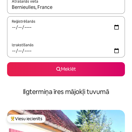
Atrašanās vieta
Kad rezultāti kļūs pieejami, izmantojiet bultiņu uz augšu un uz le
Reģistrēšanās
Izrakstīšanās
Meklēt
Ilgtermiņa īres mājokļi tuvumā
Viesu iecienīts
Populārs viesu iecienīts mājoklis