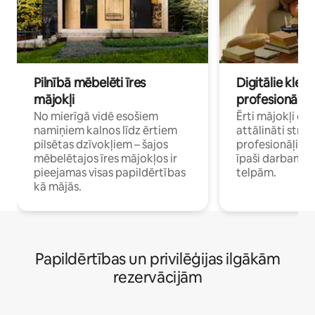
Pilnībā mēbelēti īres
Digitālie klejo
mājokļi
profesionāļi
No mierīgā vidē esošiem
Ērti mājokļi ce
namiņiem kalnos līdz ērtiem
attālināti strā
pilsētas dzīvokļiem – šajos
profesionāļiem 
mēbelētajos īres mājokļos ir
īpaši darbam 
pieejamas visas papildērtības
telpām.
kā mājās.
Papildērtības un privilēģijas ilgākām
rezervācijām