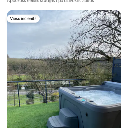
Apburošs neliels studijas tipa dzīvoklis laukos
Viesu iecienīts
Viesu iecienīts