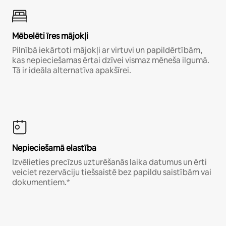
Mēbelēti īres mājokļi
Pilnībā iekārtoti mājokļi ar virtuvi un papildērtībām,
kas nepieciešamas ērtai dzīvei vismaz mēneša ilgumā.
Tā ir ideāla alternatīva apakšīrei.
Nepieciešamā elastība
Izvēlieties precīzus uzturēšanās laika datumus un ērti
veiciet rezervāciju tiešsaistē bez papildu saistībām vai
dokumentiem.*