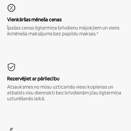
Vienkāršas mēneša cenas
Īpašas cenas ilgtermiņa brīvdienu mājokļiem un viens
ikmēneša maksājums bez papildu maksas.*
Rezervējiet ar pārliecību
Atsauksmes no mūsu uzticamās viesu kopienas un
atbalsts visu diennakti bez brīvdienām jūsu ilgtermiņa
uzturēšanās laikā.