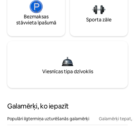
Bezmaksas
Sporta zāle
stāvvieta īpašumā
Viesnīcas tipa dzīvoklis
Galamērķi, ko iepazīt
Populāri ilgtermiņa uzturēšanās galamērķi
Galamērķi tepat, 