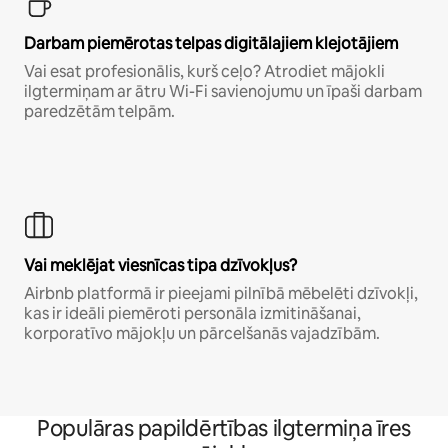
Darbam piemērotas telpas digitālajiem klejotājiem
Vai esat profesionālis, kurš ceļo? Atrodiet mājokli
ilgtermiņam ar ātru Wi-Fi savienojumu un īpaši darbam
paredzētām telpām.
Vai meklējat viesnīcas tipa dzīvokļus?
Airbnb platformā ir pieejami pilnībā mēbelēti dzīvokļi,
kas ir ideāli piemēroti personāla izmitināšanai,
korporatīvo mājokļu un pārcelšanās vajadzībām.
Populāras papildērtības ilgtermiņa īres