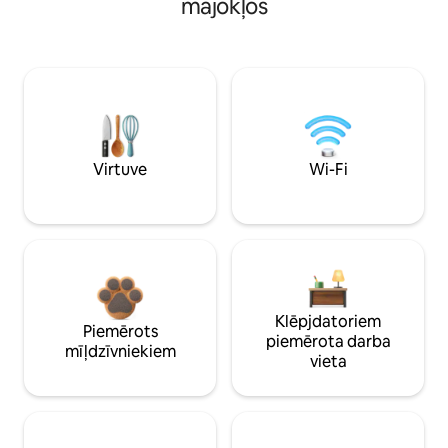
mājokļos
Virtuve
Wi-Fi
Klēpjdatoriem
Piemērots
piemērota darba
mīļdzīvniekiem
vieta