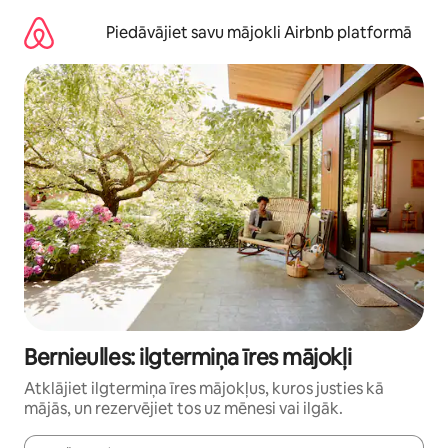
Aizvērt
un
Piedāvājiet savu mājokli Airbnb platformā
iet
uz
saturu
Bernieulles: ilgtermiņa īres mājokļi
Atklājiet ilgtermiņa īres mājokļus, kuros justies kā
mājās, un rezervējiet tos uz mēnesi vai ilgāk.