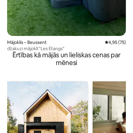
Mājoklis – Beussent
Vidējais vērtē
4,95 (75)
džakuzi mājoklī "Les Étangs"
Ērtības kā mājās un lieliskas cenas par
mēnesi