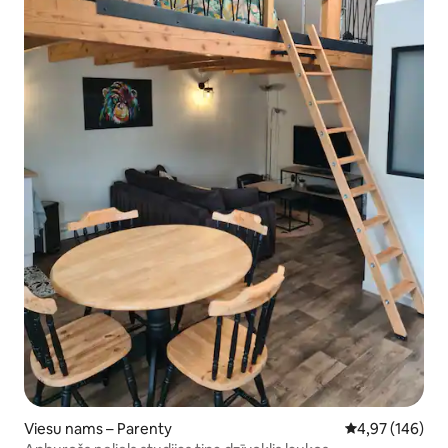
Viesu nams – Parenty
Vidējais vērtēj
4,97 (146)