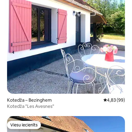
Kotedža – Bezinghem
Vidējais vērtē
4,83 (99)
Kotedža "Les Avesnes"
Viesu iecienīts
Viesu iecienīts