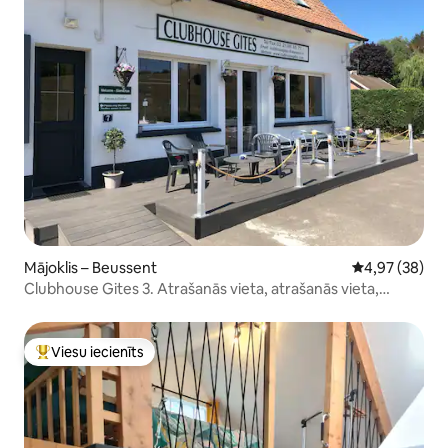
Mājoklis – Beussent
Vidējais vērtē
4,97 (38)
Clubhouse Gites 3. Atrašanās vieta, atrašanās vieta,
atrašanās vieta!
Viesu iecienīts
Populārs viesu iecienīts mājoklis