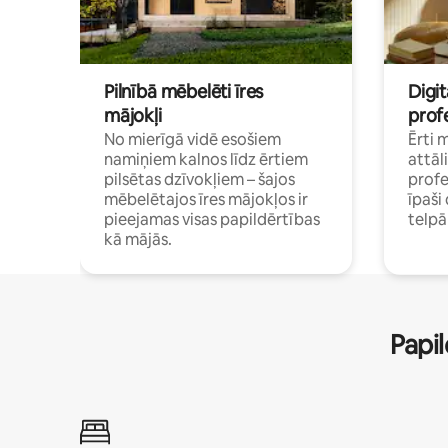
Pilnībā mēbelēti īres
Digit
mājokļi
profe
No mierīgā vidē esošiem
Ērti 
namiņiem kalnos līdz ērtiem
attāl
pilsētas dzīvokļiem – šajos
profe
mēbelētajos īres mājokļos ir
īpaš
pieejamas visas papildērtības
telp
kā mājās.
Papil