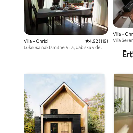
Villa – Ohr
Villa Sere
Villa – Ohrid
Vidējais vērtējums: 4,92
4,92 (119)
Luksusa naktsmītne Villa, dabiska vide.
Ērt