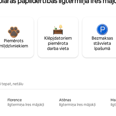
lāras papildērtības ilgtermiņa īres māj
Klēpjdatoriem
Bezmaksas
Piemērots
piemērota
stāvvieta
mīļdzīvniekiem
darba vieta
īpašumā
 tepat, netālu
Florence
Atēnas
Ma
Ilgtermiņa īres mājokļi
Ilgtermiņa īres mājokļi
Ilg