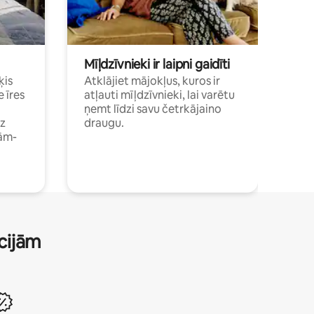
Mīļdzīvnieki ir laipni gaidīti
ķis
Atklājiet mājokļus, kuros ir
e īres
atļauti mīļdzīvnieki, lai varētu
ņemt līdzi savu četrkājaino
dz
draugu.
ām-
ācijām