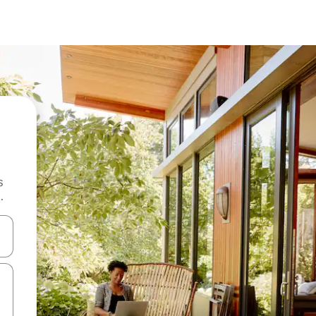
s
.
 augšu un uz leju vai izpētiet tos, pieskaroties ekrānam vai pavelkot pa 