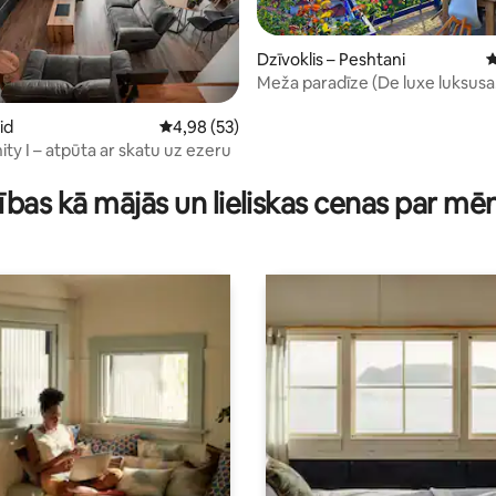
Dzīvoklis – Peshtani
V
Meža paradīze (De luxe luksusa
apartamenti ar skatu uz ezeru)
id
Vidējais vērtējums: 4,98 no 5, atsauksmju ska
4,98 (53)
nity I – atpūta ar skatu uz ezeru
 no 5, atsauksmju skaits: 119
ības kā mājās un lieliskas cenas par mē