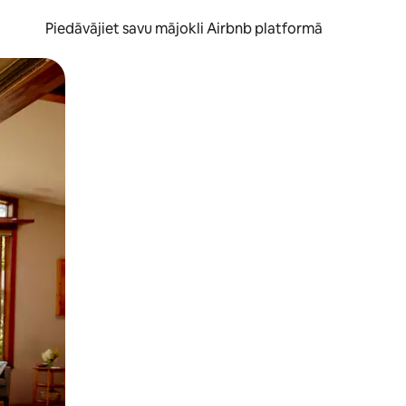
Piedāvājiet savu mājokli Airbnb platformā
to ar pirkstu.