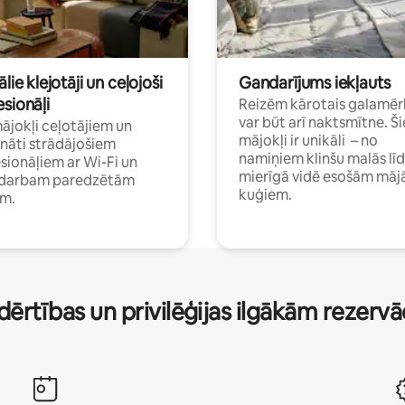
ālie klejotāji un ceļojoši
Gandarījums iekļauts
sionāļi
Reizēm kārotais galamēr
var būt arī naktsmītne. Ši
mājokļi ceļotājiem un
mājokļi ir unikāli – no
ināti strādājošiem
namiņiem klinšu malās lī
sionāļiem ar Wi-Fi un
mierīgā vidē esošām māj
i darbam paredzētām
kuģiem.
ām.
dērtības un privilēģijas ilgākām rezerv