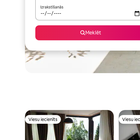
Izrakstīšanās
Meklēt
Viesu iecienīts
Viesu iec
Viesu iecienīts
Viesu iec