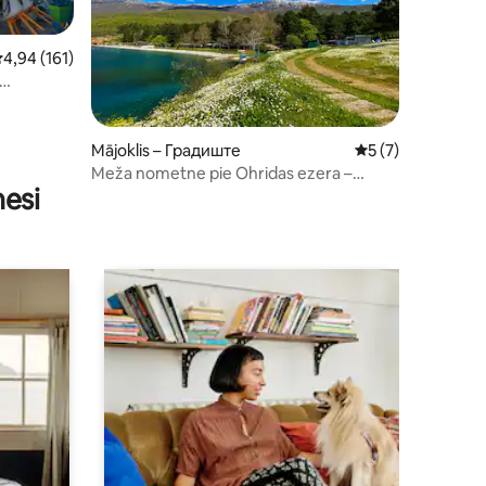
idējais vērtējums: 4,94 no 5, atsauksmju skaits: 161
4,94 (161)
its: 53
Mājoklis – Градиште
Vidējais vērtējums
5 (7)
Meža nometne pie Ohridas ezera –
nesi
Gradište