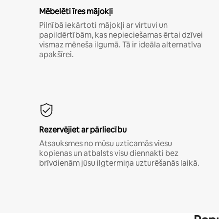
Mēbelēti īres mājokļi
Pilnībā iekārtoti mājokļi ar virtuvi un
papildērtībām, kas nepieciešamas ērtai dzīvei
vismaz mēneša ilgumā. Tā ir ideāla alternatīva
apakšīrei.
Rezervējiet ar pārliecību
Atsauksmes no mūsu uzticamās viesu
kopienas un atbalsts visu diennakti bez
brīvdienām jūsu ilgtermiņa uzturēšanās laikā.