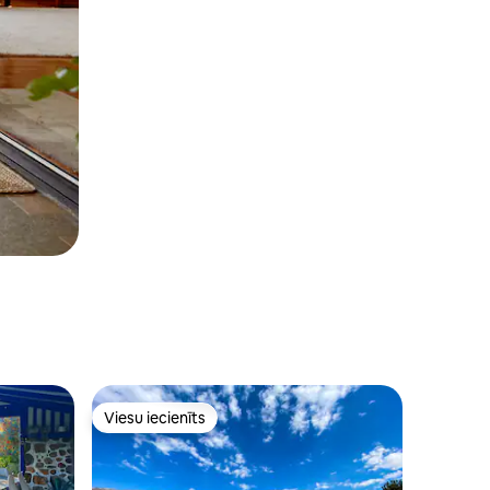
Viesu iecienīts
s
Viesu iecienīts