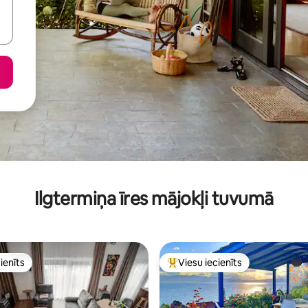
Ilgtermiņa īres mājokļi tuvumā
ienīts
Viesu iecienīts
ienīts
Populārs viesu iecienīts mājokli