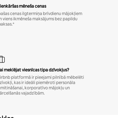
ienkāršas mēneša cenas
pašas cenas ilgtermiņa brīvdienu mājokļiem
n viens ikmēneša maksājums bez papildu
aksas.*
ai meklējat viesnīcas tipa dzīvokļus?
irbnb platformā ir pieejami pilnībā mēbelēti
zīvokļi, kas ir ideāli piemēroti personāla
zmitināšanai, korporatīvo mājokļu un
ārcelšanās vajadzībām.