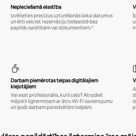
Nepieciešamā elastība
V
Izvēlieties precīzus uzturēšanās laika datumus
Ī
un ērti veiciet rezervāciju tiešsaistē bez
u
papildu saistībām vai dokumentiem.*
m
Darbam piemērotas telpas digitālajiem
V
klejotājiem
A
Vai esat profesionālis, kurš ceļo? Atrodiet
d
mājokli ilgtermiņam ar ātru Wi-Fi savienojumu
i
un īpaši darbam paredzētām telpām.
p