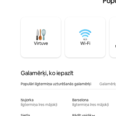
Popu
Virtuve
Wi-Fi
Galamērķi, ko iepazīt
Populāri ilgtermiņa uzturēšanās galamērķi
Galamērķi
Ņujorka
Barselona
Ilgtermiņa īres mājokļi
Ilgtermiņa īres mājokļi
Sietla
Rādīt vairāk