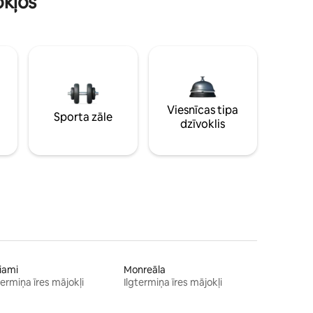
okļos
Viesnīcas tipa
Sporta zāle
dzīvoklis
iami
Monreāla
termiņa īres mājokļi
Ilgtermiņa īres mājokļi