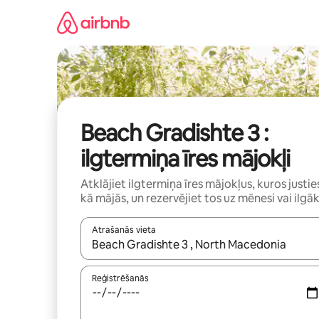
Aizvērt
un
iet
uz
saturu
Beach Gradishte 3 :
ilgtermiņa īres mājokļi
Atklājiet ilgtermiņa īres mājokļus, kuros justie
kā mājās, un rezervējiet tos uz mēnesi vai ilgāk
Atrašanās vieta
Kad rezultāti kļūs pieejami, izmantojiet bultiņu uz
Reģistrēšanās