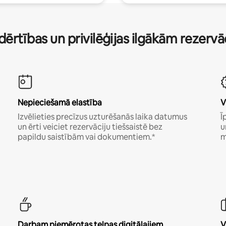
dērtības un privilēģijas ilgākām rezerv
Nepieciešamā elastība
V
Izvēlieties precīzus uzturēšanās laika datumus
Ī
un ērti veiciet rezervāciju tiešsaistē bez
u
papildu saistībām vai dokumentiem.*
m
Darbam piemērotas telpas digitālajiem
V