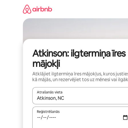
Aizvērt
un
iet
uz
saturu
Atkinson: ilgtermiņa īres
mājokļi
Atklājiet ilgtermiņa īres mājokļus, kuros justie
kā mājās, un rezervējiet tos uz mēnesi vai ilgāk
Atrašanās vieta
Kad rezultāti kļūs pieejami, izmantojiet bultiņu uz
Reģistrēšanās