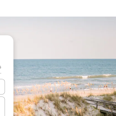
s
.
 augšu un uz leju vai izpētiet tos, pieskaroties ekrānam vai pavelkot pa 