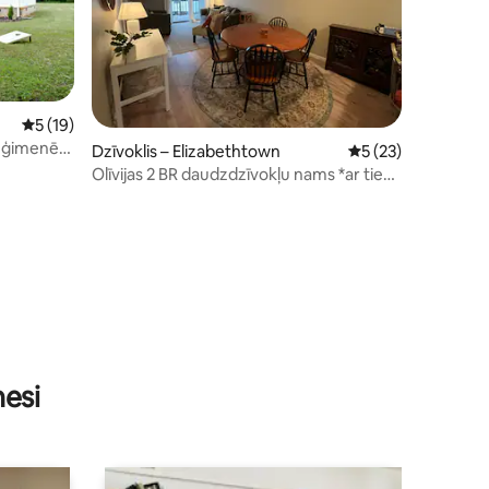
Vidējais vērtējums: 5 no 5, atsauksmju skaits: 19
5 (19)
ts ģimenēm
Dzīvoklis – Elizabethtown
Vidējais vērtējums:
5 (23)
Olīvijas 2 BR daudzdzīvokļu nams *ar tiešu
piekļuvi ezeram *
ts: 133
nesi