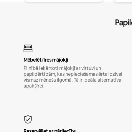
Papil
Mēbelēti īres mājokļi
Pilnībā iekārtoti mājokļi ar virtuvi un
papildērtībām, kas nepieciešamas ērtai dzīvei
vismaz mēneša ilgumā. Tā ir ideāla alternatīva
apakšīrei.
Rezervējiet ar pārliecību