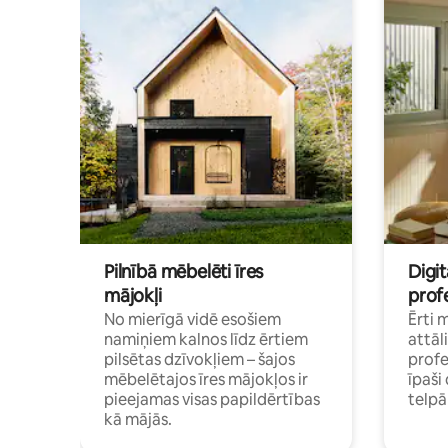
Pilnībā mēbelēti īres
Digit
mājokļi
profe
No mierīgā vidē esošiem
Ērti 
namiņiem kalnos līdz ērtiem
attāl
pilsētas dzīvokļiem – šajos
profe
mēbelētajos īres mājokļos ir
īpaš
pieejamas visas papildērtības
telp
kā mājās.