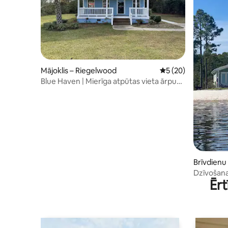
Mājoklis – Riegelwood
Vidējais vērtējums: 
5 (20)
Blue Haven | Mierīga atpūtas vieta ārpus
Vilmingtonas
Brīvdienu
wn
Dzīvošana
Ērt
pludmali!