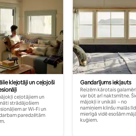
ālie klejotāji un ceļojoši
Gandarījums iekļauts
sionāļi
Reizēm kārotais galamēr
var būt arī naktsmītne. Ši
mājokļi ceļotājiem un
mājokļi ir unikāli – no
ināti strādājošiem
namiņiem klinšu malās lī
sionāļiem ar Wi-Fi un
mierīgā vidē esošām māj
i darbam paredzētām
kuģiem.
ām.