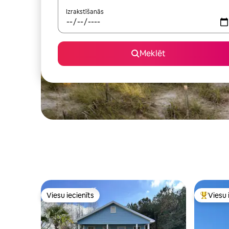
Izrakstīšanās
Meklēt
Viesu iecienīts
Viesu 
Viesu iecienīts
Populārs 