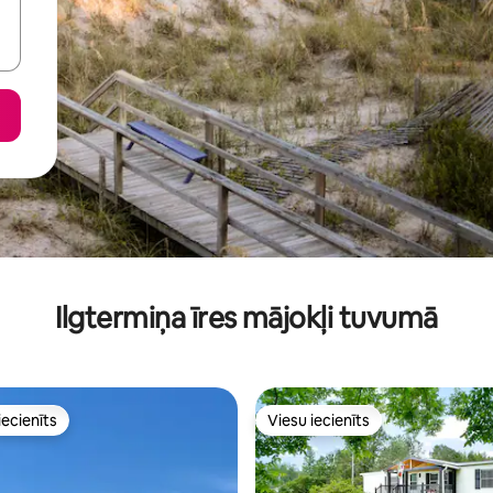
Ilgtermiņa īres mājokļi tuvumā
iecienīts
Viesu iecienīts
viesu iecienīts mājoklis
Viesu iecienīts