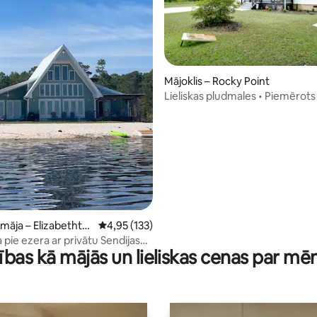
Mājoklis – Rocky Point
Lieliskas pludmales • Piemēro
5 no 5, atsauksmju skaits: 20
• Ugunskura vieta • Privātums
 māja – Elizabethto
Vidējais vērtējums: 4,95 no 5, atsauksmju skai
4,95 (133)
 pie ezera ar privātu Sendijas
ības kā mājās un lieliskas cenas par mē