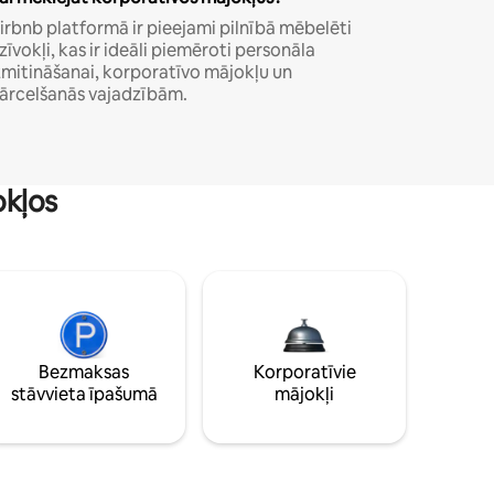
irbnb platformā ir pieejami pilnībā mēbelēti
zīvokļi, kas ir ideāli piemēroti personāla
zmitināšanai, korporatīvo mājokļu un
ārcelšanās vajadzībām.
okļos
Bezmaksas
Korporatīvie
stāvvieta īpašumā
mājokļi