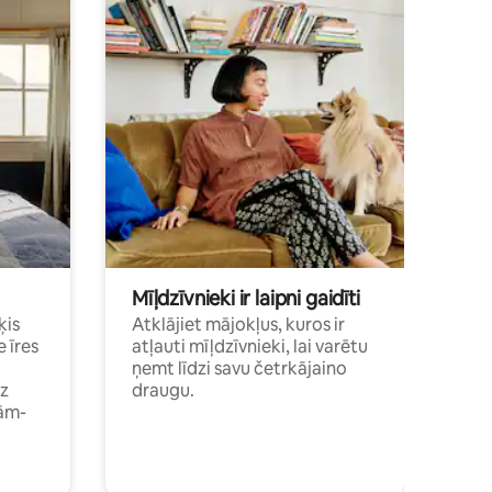
Mīļdzīvnieki ir laipni gaidīti
ķis
Atklājiet mājokļus, kuros ir
e īres
atļauti mīļdzīvnieki, lai varētu
ņemt līdzi savu četrkājaino
dz
draugu.
ām-