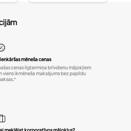
ācijām
ienkāršas mēneša cenas
pašas cenas ilgtermiņa brīvdienu mājokļiem
n viens ikmēneša maksājums bez papildu
aksas.*
ai meklējat korporatīvos mājokļus?