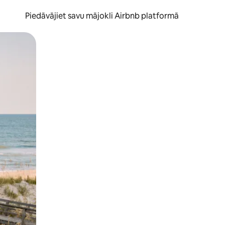
Piedāvājiet savu mājokli Airbnb platformā
to ar pirkstu.