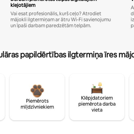
klejotājiem
A
Vai esat profesionālis, kurš ceļo? Atrodiet
d
mājokli ilgtermiņam ar ātru Wi-Fi savienojumu
i
un īpaši darbam paredzētām telpām.
p
lāras papildērtības ilgtermiņa īres māj
Klēpjdatoriem
Piemērots
piemērota darba
mīļdzīvniekiem
vieta