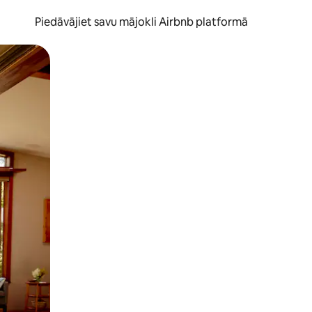
Piedāvājiet savu mājokli Airbnb platformā
to ar pirkstu.