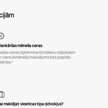
ācijām
ienkāršas mēneša cenas
pašas cenas ilgtermiņa brīvdienu mājokļiem
n viens ikmēneša maksājums bez papildu
aksas.*
ai meklējat viesnīcas tipa dzīvokļus?