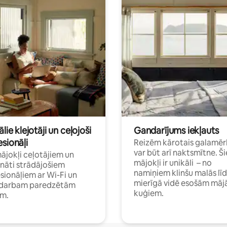
ālie klejotāji un ceļojoši
Gandarījums iekļauts
sionāļi
Reizēm kārotais galamēr
var būt arī naktsmītne. Ši
mājokļi ceļotājiem un
mājokļi ir unikāli – no
ināti strādājošiem
namiņiem klinšu malās lī
sionāļiem ar Wi-Fi un
mierīgā vidē esošām māj
i darbam paredzētām
kuģiem.
ām.