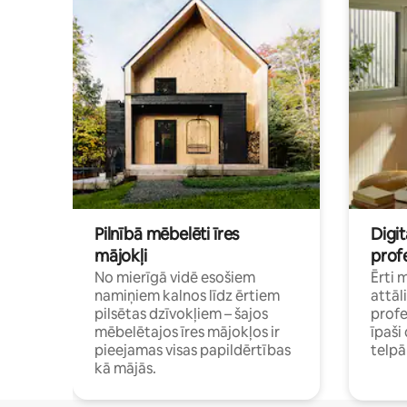
Pilnībā mēbelēti īres
Digit
mājokļi
profe
No mierīgā vidē esošiem
Ērti 
namiņiem kalnos līdz ērtiem
attāl
pilsētas dzīvokļiem – šajos
profe
mēbelētajos īres mājokļos ir
īpaš
pieejamas visas papildērtības
telp
kā mājās.