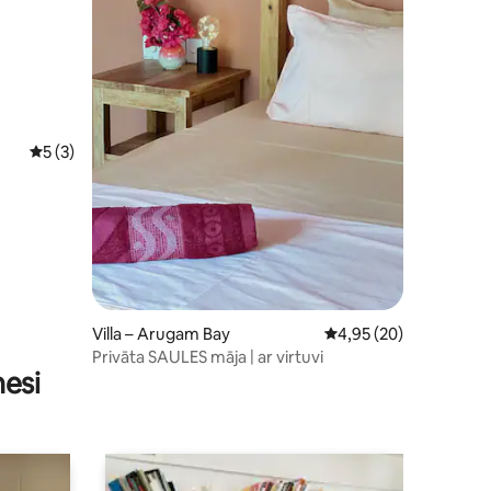
its: 50
Vidējais vērtējums: 5 no 5, atsauksmju skaits: 3
5 (3)
Villa – Arugam Bay
Vidējais vērtējums: 4,
4,95 (20)
Privāta SAULES māja | ar virtuvi
nesi