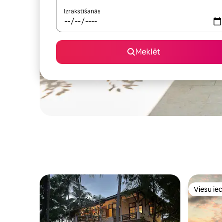
Izrakstīšanās
Meklēt
Viesu iec
Viesu iec