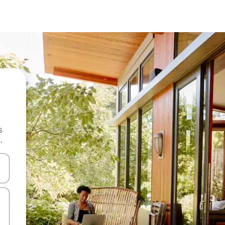
s
.
 augšu un uz leju vai izpētiet tos, pieskaroties ekrānam vai pavelkot pa 