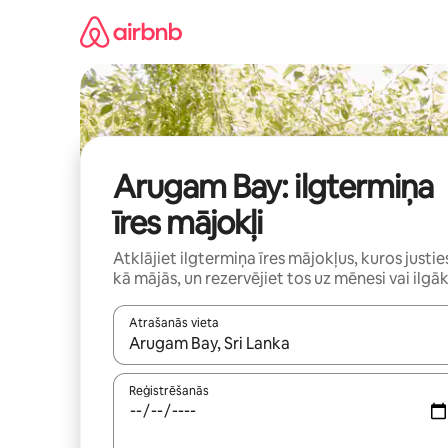
Aizvērt
un
iet
uz
saturu
Arugam Bay: ilgtermiņa
īres mājokļi
Atklājiet ilgtermiņa īres mājokļus, kuros justie
kā mājās, un rezervējiet tos uz mēnesi vai ilgāk
Atrašanās vieta
Kad rezultāti kļūs pieejami, izmantojiet bultiņu uz
Reģistrēšanās