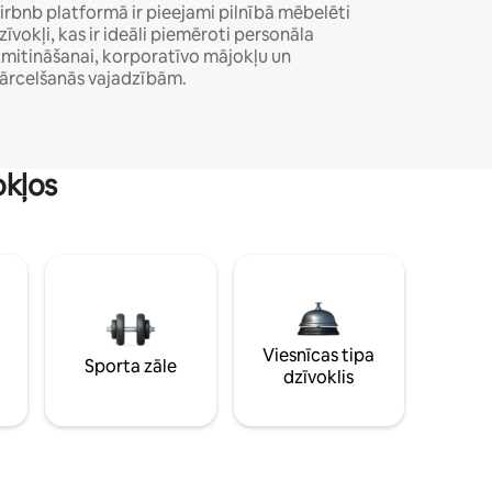
irbnb platformā ir pieejami pilnībā mēbelēti
zīvokļi, kas ir ideāli piemēroti personāla
zmitināšanai, korporatīvo mājokļu un
ārcelšanās vajadzībām.
okļos
Viesnīcas tipa
Sporta zāle
dzīvoklis