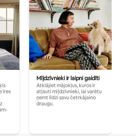
Mīļdzīvnieki ir laipni gaidīti
ķis
Atklājiet mājokļus, kuros ir
e īres
atļauti mīļdzīvnieki, lai varētu
ņemt līdzi savu četrkājaino
dz
draugu.
ām-