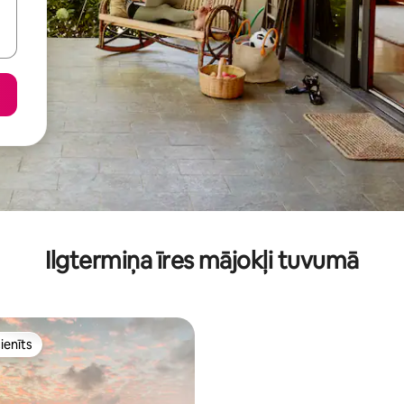
Ilgtermiņa īres mājokļi tuvumā
ienīts
ienīts