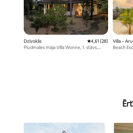
Dzīvoklis
Vidējais vērtējums: 4,6
4,61 (28)
Villa – A
Pludmales māja Villa Wonne, 1. stāvs,
Beach Esc
ģimenes apartamenti
Arugam B
Ērt