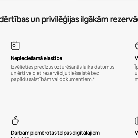
dērtības un privilēģijas ilgākām rezerv
Nepieciešamā elastība
V
Izvēlieties precīzus uzturēšanās laika datumus
Ī
un ērti veiciet rezervāciju tiešsaistē bez
u
papildu saistībām vai dokumentiem.*
m
Darbam piemērotas telpas digitālajiem
V