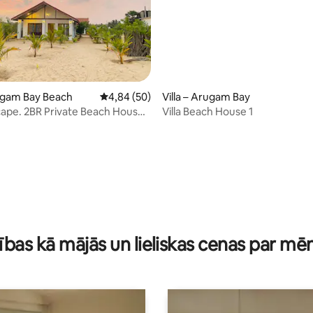
1 no 5, atsauksmju skaits: 28
rugam Bay Beach
Vidējais vērtējums: 4,84 no 5, atsauksmju ska
4,84 (50)
Villa – Arugam Bay
ape. 2BR Private Beach House
Villa Beach House 1
ay
ības kā mājās un lieliskas cenas par mē