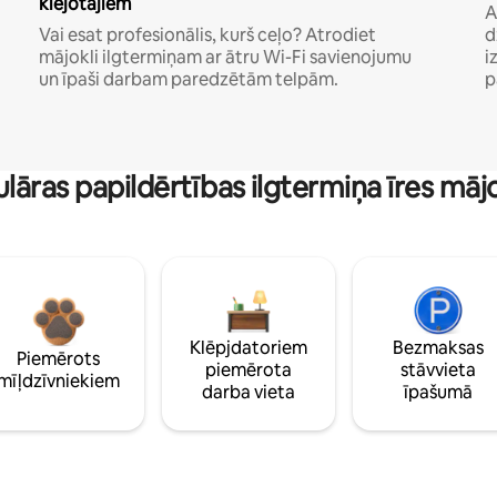
klejotājiem
A
Vai esat profesionālis, kurš ceļo? Atrodiet
d
mājokli ilgtermiņam ar ātru Wi-Fi savienojumu
i
un īpaši darbam paredzētām telpām.
p
lāras papildērtības ilgtermiņa īres māj
Klēpjdatoriem
Bezmaksas
Piemērots
piemērota
stāvvieta
mīļdzīvniekiem
darba vieta
īpašumā