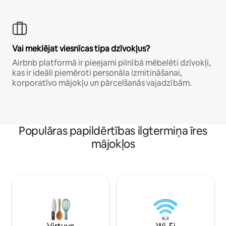
Vai meklējat viesnīcas tipa dzīvokļus?
Airbnb platformā ir pieejami pilnībā mēbelēti dzīvokļi,
kas ir ideāli piemēroti personāla izmitināšanai,
korporatīvo mājokļu un pārcelšanās vajadzībām.
Populāras papildērtības ilgtermiņa īres
mājokļos