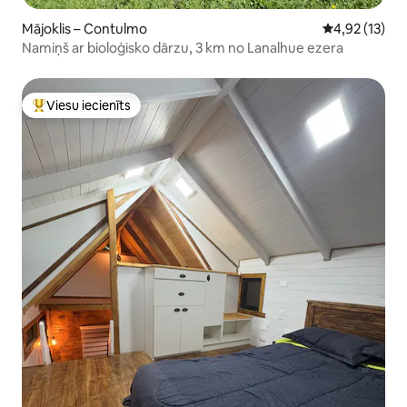
Mājoklis – Contulmo
Vidējais vērtē
4,92 (13)
Namiņš ar bioloģisko dārzu, 3 km no Lanalhue ezera
Viesu iecienīts
Populārs viesu iecienīts mājoklis