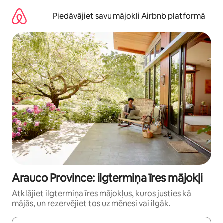
Aizvērt
un
Piedāvājiet savu mājokli Airbnb platformā
iet
uz
saturu
Arauco Province: ilgtermiņa īres mājokļi
Atklājiet ilgtermiņa īres mājokļus, kuros justies kā
mājās, un rezervējiet tos uz mēnesi vai ilgāk.