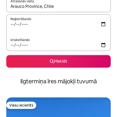
Atrašanās vieta
Kad rezultāti kļūs pieejami, izmantojiet bultiņu uz augšu un uz le
Reģistrēšanās
Izrakstīšanās
Meklēt
Ilgtermiņa īres mājokļi tuvumā
Viesu iecienīts
Viesu iecienīts