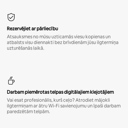
Rezervējiet ar pārliecību
Atsauksmes no mūsu uzticamās viesu kopienas un
atbalsts visu diennakti bez brīvdienām jūsu ilgtermiņa
uzturēšanās laikā.
Darbam piemērotas telpas digitālajiem klejotājiem
Vai esat profesionālis, kurš ceļo? Atrodiet mājokli
ilgtermiņam ar ātru Wi-Fi savienojumu un īpaši darbam
paredzētām telpām.