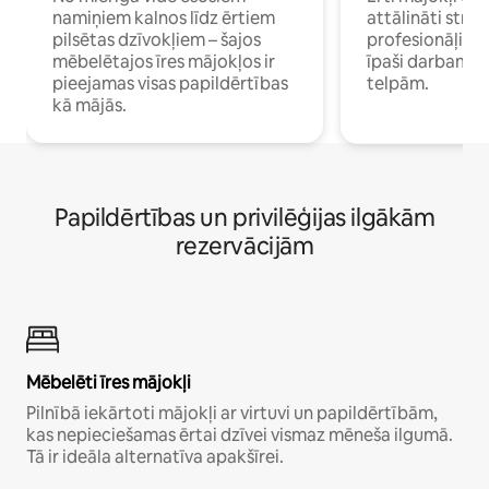
namiņiem kalnos līdz ērtiem
attālināti strā
pilsētas dzīvokļiem – šajos
profesionāļiem 
mēbelētajos īres mājokļos ir
īpaši darbam 
pieejamas visas papildērtības
telpām.
kā mājās.
Papildērtības un privilēģijas ilgākām
rezervācijām
Mēbelēti īres mājokļi
Pilnībā iekārtoti mājokļi ar virtuvi un papildērtībām,
kas nepieciešamas ērtai dzīvei vismaz mēneša ilgumā.
Tā ir ideāla alternatīva apakšīrei.