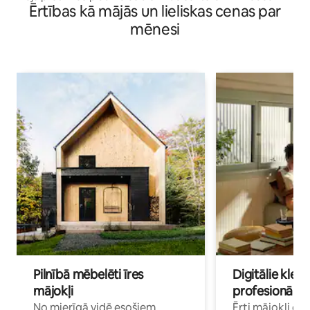
Ērtības kā mājās un lieliskas cenas par
mēnesi
Pilnībā mēbelēti īres
Digitālie klejo
mājokļi
profesionāļi
No mierīgā vidē esošiem
Ērti mājokļi ce