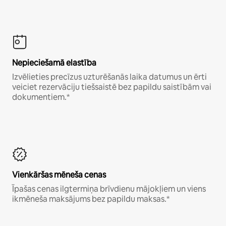
Nepieciešamā elastība
Izvēlieties precīzus uzturēšanās laika datumus un ērti
veiciet rezervāciju tiešsaistē bez papildu saistībām vai
dokumentiem.*
Vienkāršas mēneša cenas
Īpašas cenas ilgtermiņa brīvdienu mājokļiem un viens
ikmēneša maksājums bez papildu maksas.*