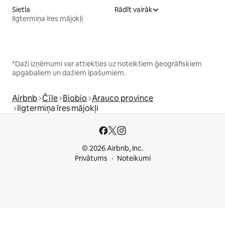
Sietla
Rādīt vairāk
Ilgtermiņa īres mājokļi
*Daži izņēmumi var attiekties uz noteiktiem ģeogrāfiskiem
apgabaliem un dažiem īpašumiem.
Airbnb
Čīle
Biobío
Arauco province
Ilgtermiņa īres mājokļi
© 2026 Airbnb, Inc.
Privātums
Noteikumi