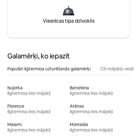
Viesnīcas tipa dzīvoklis
Galamērķi, ko iepazīt
Populāri ilgtermiņa uzturēšanās galamērķi
Citi mājokļu veidi
Ņujorka
Barselona
Ilgtermiņa īres mājokļi
Ilgtermiņa īres mājokļi
Florence
Atēnas
Ilgtermiņa īres mājokļi
Ilgtermiņa īres mājokļi
Maiami
Monreāla
Ilgtermiņa īres mājokļi
Ilgtermiņa īres mājokļi