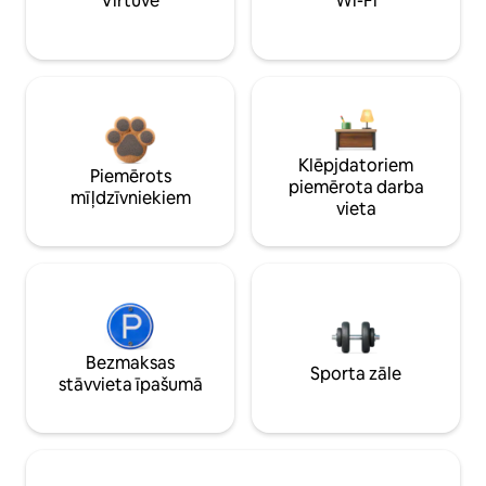
Virtuve
Wi-Fi
Klēpjdatoriem
Piemērots
piemērota darba
mīļdzīvniekiem
vieta
Bezmaksas
Sporta zāle
stāvvieta īpašumā