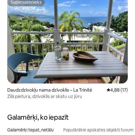
Supersaimnieks
Supersaimnieks
Daudzdzīvokļu nama dzīvoklis – La Trinité
Vidējais vērtē
4,88 (17)
Zilā pietura, dzīvoklis ar skatu uz jūru
Galamērķi, ko iepazīt
Galamērķi tepat, netālu
Populārākie apskates objekti tuvum