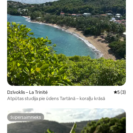
Dzīvoklis – La Trinité
Vidējais 
5 (3)
Atpūtas studija pie ūdens Tartānā – koraļļu krāsā
Supersaimnieks
Supersaimnieks