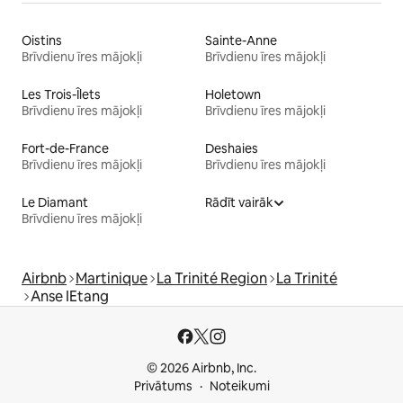
Oistins
Sainte-Anne
Brīvdienu īres mājokļi
Brīvdienu īres mājokļi
Les Trois-Îlets
Holetown
Brīvdienu īres mājokļi
Brīvdienu īres mājokļi
Fort-de-France
Deshaies
Brīvdienu īres mājokļi
Brīvdienu īres mājokļi
Le Diamant
Rādīt vairāk
Brīvdienu īres mājokļi
Airbnb
Martinique
La Trinité Region
La Trinité
Anse IEtang
© 2026 Airbnb, Inc.
Privātums
Noteikumi