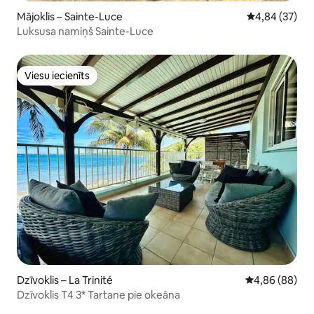
Mājoklis – Sainte-Luce
Vidējais vērtē
4,84 (37)
Luksusa namiņš Sainte-Luce
Viesu iecienīts
Viesu iecienīts
Dzīvoklis – La Trinité
Vidējais vērtē
4,86 (88)
Dzīvoklis T4 3* Tartane pie okeāna