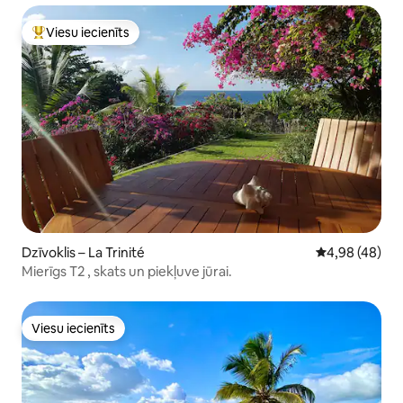
Viesu iecienīts
Populārs viesu iecienīts mājoklis
Dzīvoklis – La Trinité
Vidējais vērtē
4,98 (48)
Mierīgs T2 , skats un piekļuve jūrai.
Viesu iecienīts
Viesu iecienīts