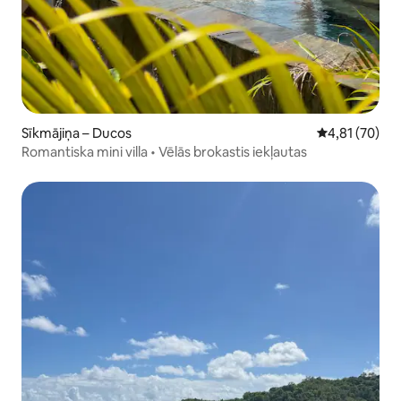
Sīkmājiņa – Ducos
Vidējais vērtē
4,81 (70)
Romantiska mini villa • Vēlās brokastis iekļautas