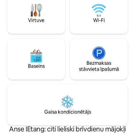
tikai 5 minūšu gājiena attālumā, kā arī
tuvumā ir pārgājieni un ciemats.
Virtuve
Wi-Fi
Bezmaksas
Baseins
stāvvieta īpašumā
Gaisa kondicionētājs
Anse IEtang: citi lieliski brīvdienu mājokļi