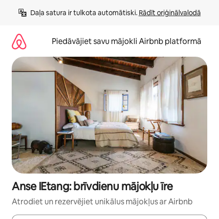
Aizvērt
Daļa satura ir tulkota automātiski. 
Rādīt oriģinālvalodā
un
iet
uz
Piedāvājiet savu mājokli Airbnb platformā
saturu
Anse IEtang: brīvdienu mājokļu īre
Atrodiet un rezervējiet unikālus mājokļus ar Airbnb