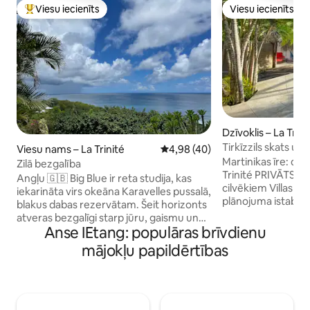
Viesu iecienīts
Viesu iecienīts
Populārs viesu iecienīts mājoklis
Viesu iecienīts
Dzīvoklis – La Trini
Tirkīzzils skats uz
Viesu nams – La Trinité
Vidējais vērtējums: 4,98 no 5, a
4,98 (40)
skatu uz jūru Tart
Martinikas īre: dzī
Zilā bezgalība
Trinité PRIVĀTS B
Angļu 🇬🇧 Big Blue ir reta studija, kas
cilvēkiem Villas ap
iekarināta virs okeāna Karavelles pussalā,
plānojuma istaba a
blakus dabas rezervātam. Šeit horizonts
pilnībā aprīkota vi
atveras bezgalīgi starp jūru, gaismu un
neliels privāts base
Anse IEtang: populāras brīvdienu
klusumu. No tās paveras iespaidīgi skati
50 metru attālumā
un absolūts miers. Viļņu un putnu
mājokļu papildērtības
pludmales un dabas liegu
dziesmu iemidzinātais baseins ar skatu
kura jūs nekad nen
uz okeānu, šķiet, saplūst ar bezgalīgo
redzēsiet, kā sērfo
zilumu. Gaišs, mājīgs, ar skaņas izolāciju
Jūsu pilnībā aprīko
un gaisa kondicionētāju, tas nodrošina
20 m2 terases - Šūp
pilnīgu komfortu, un pludmale atrodas