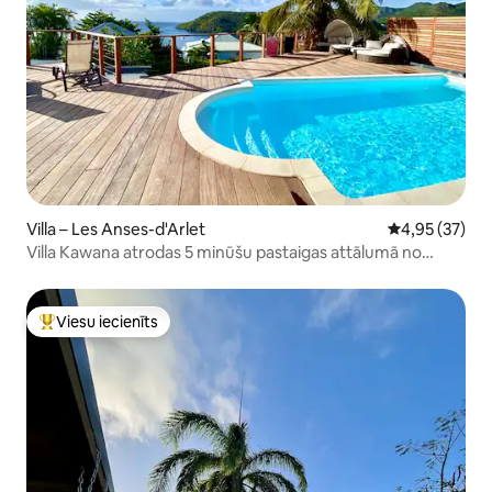
Villa – Les Anses-d'Arlet
Vidējais vērtē
4,95 (37)
Villa Kawana atrodas 5 minūšu pastaigas attālumā no
pludmales
Viesu iecienīts
Populārs viesu iecienīts mājoklis