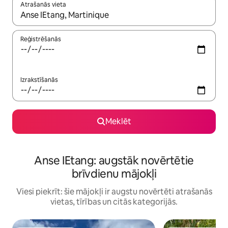
Atrašanās vieta
Kad rezultāti kļūs pieejami, izmantojiet bultiņu uz augšu un uz le
Reģistrēšanās
Izrakstīšanās
Meklēt
Anse IEtang: augstāk novērtētie
brīvdienu mājokļi
Viesi piekrīt: šie mājokļi ir augstu novērtēti atrašanās
vietas, tīrības un citās kategorijās.