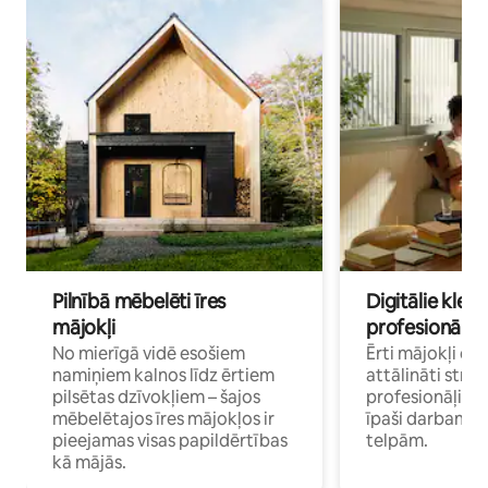
Pilnībā mēbelēti īres
Digitālie klejo
mājokļi
profesionāļi
No mierīgā vidē esošiem
Ērti mājokļi ce
namiņiem kalnos līdz ērtiem
attālināti strā
pilsētas dzīvokļiem – šajos
profesionāļiem 
mēbelētajos īres mājokļos ir
īpaši darbam 
pieejamas visas papildērtības
telpām.
kā mājās.