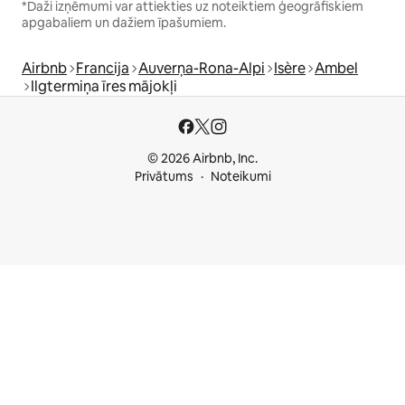
*Daži izņēmumi var attiekties uz noteiktiem ģeogrāfiskiem
apgabaliem un dažiem īpašumiem.
Airbnb
Francija
Auverņa-Rona-Alpi
Isère
Ambel
Ilgtermiņa īres mājokļi
© 2026 Airbnb, Inc.
Privātums
Noteikumi