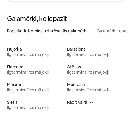
Galamērķi, ko iepazīt
Populāri ilgtermiņa uzturēšanās galamērķi
Galamērķi tepat, 
Ņujorka
Barselona
Ilgtermiņa īres mājokļi
Ilgtermiņa īres mājokļi
Florence
Atēnas
Ilgtermiņa īres mājokļi
Ilgtermiņa īres mājokļi
Maiami
Monreāla
Ilgtermiņa īres mājokļi
Ilgtermiņa īres mājokļi
Sietla
Rādīt vairāk
Ilgtermiņa īres mājokļi