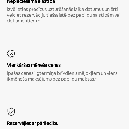
Nepieciešamā elastība
Izvēlieties precīzus uzturēšanās laika datumus un ērti
veiciet rezervāciju tiešsaistē bez papildu saistībām vai
dokumentiem.*
Vienkāršas mēneša cenas
Īpašas cenas ilgtermiņa brīvdienu mājokļiem un viens
ikmēneša maksājums bez papildu maksas.*
Rezervējiet ar pārliecību