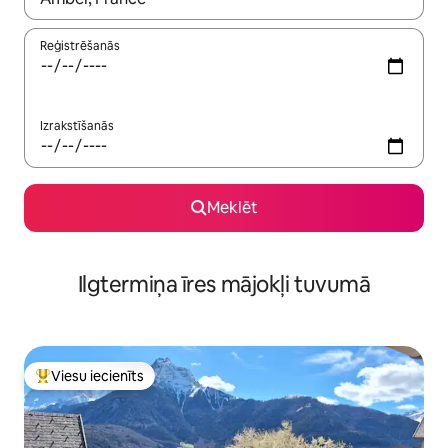
Reģistrēšanās
Izrakstīšanās
Meklēt
Ilgtermiņa īres mājokļi tuvumā
Viesu iecienīts
Populārs viesu iecienīts mājoklis