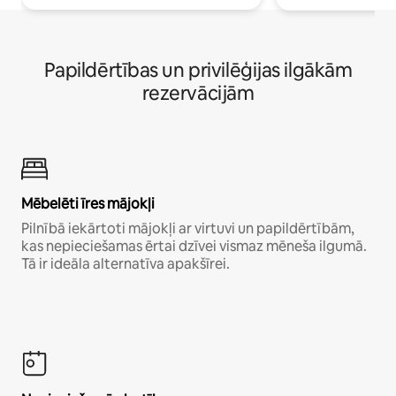
Papildērtības un privilēģijas ilgākām
rezervācijām
Mēbelēti īres mājokļi
Pilnībā iekārtoti mājokļi ar virtuvi un papildērtībām,
kas nepieciešamas ērtai dzīvei vismaz mēneša ilgumā.
Tā ir ideāla alternatīva apakšīrei.