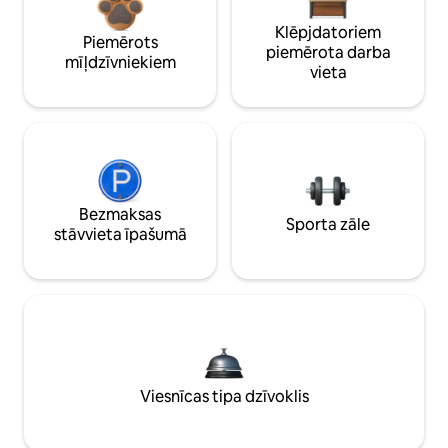
Klēpjdatoriem
Piemērots
piemērota darba
mīļdzīvniekiem
vieta
Bezmaksas
Sporta zāle
stāvvieta īpašumā
Viesnīcas tipa dzīvoklis