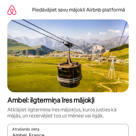
Aizvērt
un
Piedāvājiet savu mājokli Airbnb platformā
iet
uz
saturu
Ambel: ilgtermiņa īres mājokļi
Atklājiet ilgtermiņa īres mājokļus, kuros justies kā
mājās, un rezervējiet tos uz mēnesi vai ilgāk.
Atrašanās vieta
Kad rezultāti kļūs pieejami, izmantojiet bultiņu uz augšu un uz le