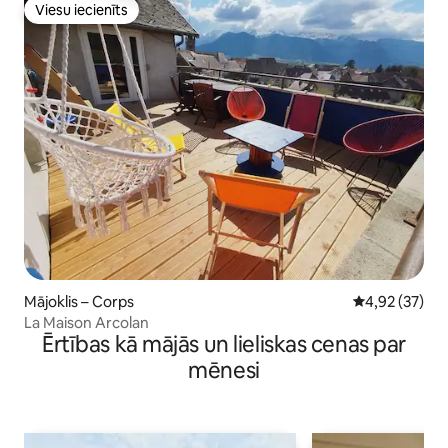
Viesu iecienīts
Viesu iecienīts
Mājoklis – Corps
Vidējais vērtē
4,92 (37)
La Maison Arcolan
Ērtības kā mājās un lieliskas cenas par
mēnesi