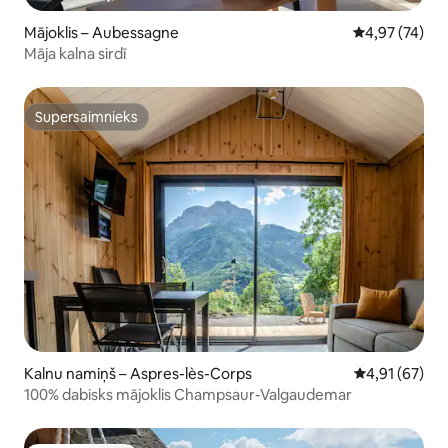
Mājoklis – Aubessagne
Vidējais vērtē
4,97 (74)
Māja kalna sirdī
Supersaimnieks
Supersaimnieks
Kalnu namiņš – Aspres-lès-Corps
Vidējais vērtē
4,91 (67)
100% dabisks mājoklis Champsaur-Valgaudemar