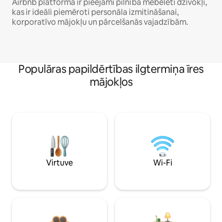
Airbnb platformā ir pieejami pilnībā mēbelēti dzīvokļi,
kas ir ideāli piemēroti personāla izmitināšanai,
korporatīvo mājokļu un pārcelšanās vajadzībām.
Populāras papildērtības ilgtermiņa īres
mājokļos
Virtuve
Wi-Fi