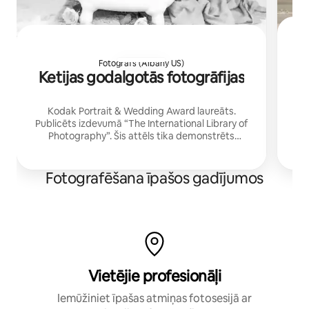
Fotogrāfs (Albany US)
Ketijas godalgotās fotogrāfijas
dz
Kodak Portrait & Wedding Award laureāts.
Publicēts izdevumā “The International Library of
si
Photography”. Šis attēls tika demonstrēts
Ne
Ņujorkas Taimskvērā uz digitālā reklāmas
ekrāna.
Fotografēšana īpašos gadījumos
Vietējie profesionāļi
Iemūžiniet īpašas atmiņas fotosesijā ar