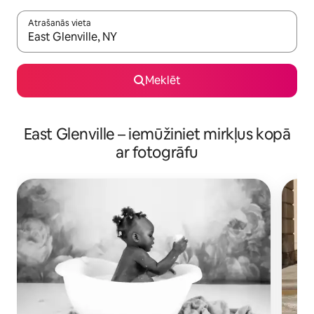
Atrašanās vieta
Kad rezultāti kļūs pieejami, izmantojiet bultiņu uz augšu un uz le
Meklēt
East Glenville – iemūžiniet mirkļus kopā
ar fotogrāfu