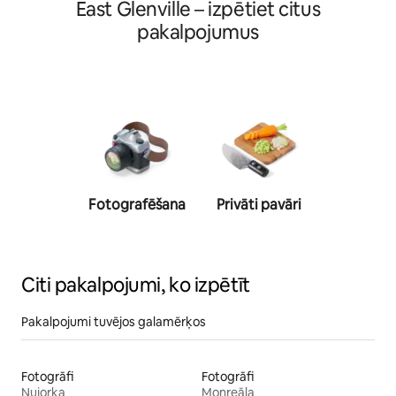
East Glenville – izpētiet citus
pakalpojumus
Fotografēšana
Privāti pavāri
Personī
trene
Citi pakalpojumi, ko izpētīt
Pakalpojumi tuvējos galamērķos
Fotogrāfi
Fotogrāfi
Ņujorka
Monreāla