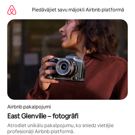
Aizvērt
un
Piedāvājiet savu mājokli Airbnb platformā
iet
uz
saturu
Airbnb pakalpojumi
East Glenville – fotogrāfi
Atrodiet unikālu pakalpojumu, ko sniedz vietējie
profesionāļi Airbnb platformā.